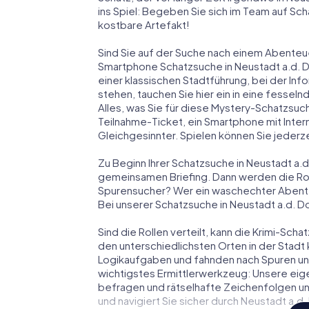
ins Spiel: Begeben Sie sich im Team auf Sch
kostbare Artefakt!
Sind Sie auf der Suche nach einem Abenteue
Smartphone Schatzsuche in Neustadt a.d. Do
einer klassischen Stadtführung, bei der In
stehen, tauchen Sie hier ein in eine fess
Alles, was Sie für diese Mystery-Schatzsuc
Teilnahme-Ticket, ein Smartphone mit Inte
Gleichgesinnter. Spielen können Sie jederze
Zu Beginn Ihrer Schatzsuche in Neustadt a.d
gemeinsamen Briefing. Dann werden die Roll
Spurensucher? Wer ein waschechter Abent
Bei unserer Schatzsuche in Neustadt a.d. Do
Sind die Rollen verteilt, kann die Krimi-Sc
den unterschiedlichsten Orten in der Stadt 
Logikaufgaben und fahnden nach Spuren und 
wichtigstes Ermittlerwerkzeug: Unsere eig
befragen und rätselhafte Zeichenfolgen un
und navigiert Sie sicher durch Neustadt a.d.