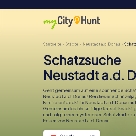
Startseite
Städte
Neustadt a.d. Donau
Schat
Schatzsuche
Neustadt a.d. 
Geht gemeinsam auf eine spannende Schat
Neustadt a.d. Donau! Bei dieser Schnitzelja
Familie entdeckt ihr Neustadt a.d. Donau au
Gemeinsam löst ihr knifflige Rätsel, knack
und folgt einer mysteriösen Schatzkarte z
Ecken von Neustadt a.d. Donau.