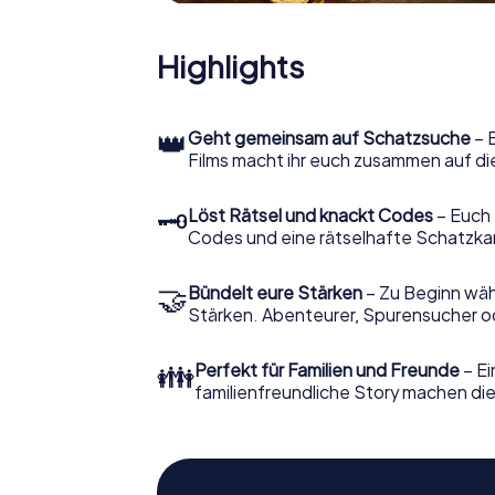
Highlights
👑
Geht gemeinsam auf Schatzsuche
– 
Films macht ihr euch zusammen auf di
🗝
Löst Rätsel und knackt Codes
– Euch 
Codes und eine rätselhafte Schatzka
🤝
Bündelt eure Stärken
– Zu Beginn wähl
Stärken. Abenteurer, Spurensucher ode
👪
Perfekt für Familien und Freunde
– Ei
familienfreundliche Story machen dies