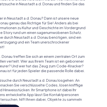
atzsuche in Neustadt a.d. Donau und finden Sie das
r in Neustadt a.d. Donau? Dann ist unsere neue
nau genau das Richtige für Sie! Anders als bei
formationen zu Kultur und Geschichte im Vordergrund
elnde Story rund um einen sagenumwobenen Schatz.
he durch Neustadt a.d. Donau benötigen, sind ein
rnetzugang und ein Team unerschrockener
it!
. Donau treffen Sie sich an einem zentralen Ort zum
en verteilt. Wer aus Ihrem Team ist ein geborener
eurer? Und wer hat das Zeug zum Code-Knacker?
nau ist für jeden Spieler die passende Rolle dabei.
hatzsuche durch Neustadt a.d. Donau losgehen: An
knacken Sie verschlüsselte Codes, lösen knifflige
Hinweisstücken. Ihr Smartphone ist dabei Ihr
ens entwickelte App lässt Sie Kontaktpersonen
tersuchen, hilft Ihnen dabei, Objekte zu sammeln
 Donau.