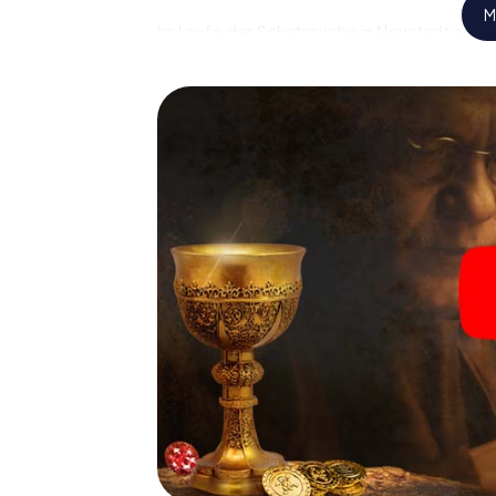
M
Im Laufe der Schatzsuche in Neustadt a.d. D
spannende Geschichte ein, und schon bald 
nur noch wenige Schritte entfernt ist.