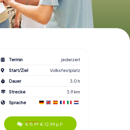
Termin
jederzeit
Start/Ziel
Volksfestplatz
Dauer
3,0 h
Strecke
3,9 km
Sprache
€ 12,99 p.P.
€ 15,99