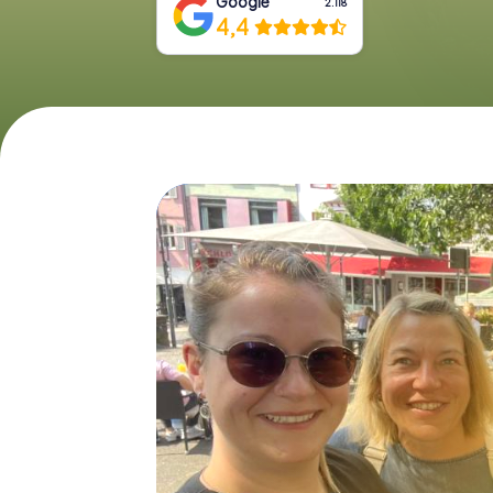
Google
2.118
4,4