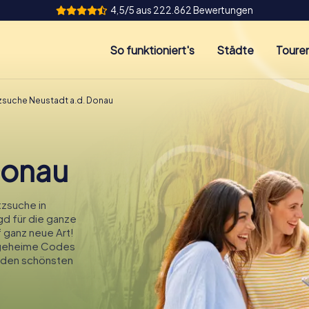
4,5/5 aus 222.862 Bewertungen
So funktioniert's
Städte
Toure
zsuche Neustadt a.d. Donau
Donau
zsuche in
gd für die ganze
f ganz neue Art!
t geheime Codes
u den schönsten