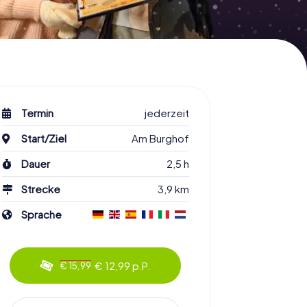
Termin
jederzeit
Start/Ziel
Am Burghof
Dauer
2,5 h
Strecke
3,9 km
Sprache
€ 12,99 p.P.
€ 15,99