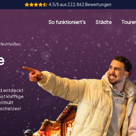
4,5/5 aus 222.862 Bewertungen
So funktioniert's
Städte
Toure
 Nohfelden
e
nd entdeckt
st knifflige
nthüllt
schatzes!