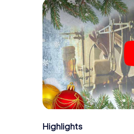
Eine spannende Option für 
Nohfelden
Das myCityHunt X-Mas Adventure eignet sic
Weihnachtsfeier in Nohfelden: So kann eine
Programm Ihrer Weihnachtsfeier in Nohfeld
Weihnachtsmarkt von Nohfelden wird mit de
bietet die Smartphone Schnitzeljagd alles 
Nohfelden erwartet: Spaß, Teambuilding u
Gönnen Sie Ihren Kollegen also einen unver
unser X-Mas Adventure als Programmpunkt I
Highlights