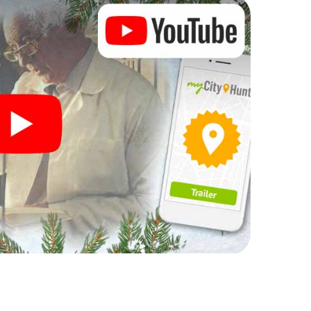
Ihre Weihnachtsfeier in
h auch hervorragend als Programmpunkt Ihrer
 interaktive Schnitzeljagd das gastronomische
en ergänzen. Und auch ein Ausflug zum
m X-Mas Adventure zu einem Highlight. Schließlich
was man von einer perfekten Weihnachtsfeier in
nd eine stimmungsvolle Weihnachtsthematik.
gesslichen Ausklang des Jahres und planen Sie
hrer Weihnachtsfeier in Nohfelden ein!