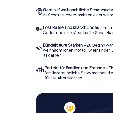
🎅
Geht auf weihnachtliche Schatzsuch
zu Schatzsuchern inmitten einer weih
🔑
Löst Rätsel und knackt Codes
– Euch 
Codes und eine rätselhafte Schatzka
🤝
Bündelt eure Stärken
– Zu Beginn wähl
weihnachtlichen Motto. Sternsinger, 
ist deine?
👪
Perfekt für Familien und Freunde
– Ei
familienfreundliche Story machen d
für alle Altersklassen.