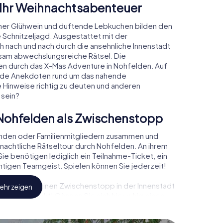
 Ihr Weihnachtsabenteuer
mer Glühwein und duftende Lebkuchen bilden den
 Schnitzeljagd. Ausgestattet mit der
ch nach und nach durch die ansehnliche Innenstadt
sam abwechslungsreiche Rätsel. Die
den durch das X-Mas Adventure in Nohfelden. Auf
rende Anekdoten rund um das nahende
e Hinweise richtig zu deuten und anderen
 sein?
Nohfelden als Zwischenstopp
unden oder Familienmitgliedern zusammen und
achtliche Rätseltour durch Nohfelden. An ihrem
ie benötigen lediglich ein Teilnahme-Ticket, ein
tigen Teamgeist. Spielen können Sie jederzeit!
, können Sie einen Zwischenstopp in der Innenstadt
ehr zeigen
ihnachtsmarkt! Gönnen Sie sich hier ruhig einen
doch vergessen Sie nicht, dass irgendwo in
rtet!