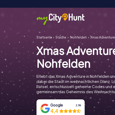
Startseite
Städte
Nohfelden
Xmas Adventure
Xmas Adventur
Nohfelden
Erlebt das Xmas Adventure in Nohfelden u
dabei die Stadt im weihnachtlichen Glanz. Lö
Rätsel, entschlüsselt geheime Codes und e
gemeinsam das Geheimnis des Weihnachts
Google
2.118
4,4