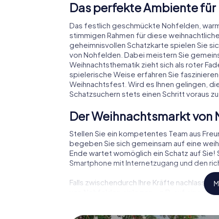
Das perfekte Ambiente für
Das festlich geschmückte Nohfelden, war
stimmigen Rahmen für diese weihnachtliche
geheimnisvollen Schatzkarte spielen Sie si
von Nohfelden. Dabei meistern Sie gemein
Weihnachtsthematik zieht sich als roter Fa
spielerische Weise erfahren Sie faszinie
Weihnachtsfest. Wird es Ihnen gelingen, di
Schatzsuchern stets einen Schritt voraus zu
Der Weihnachtsmarkt von 
Stellen Sie ein kompetentes Team aus Fre
begeben Sie sich gemeinsam auf eine weihn
Ende wartet womöglich ein Schatz auf Sie! S
Smartphone mit Internetzugang und den rich
Falls zwischendurch Ihre Kräfte nachlassen
M
von Nohfelden einlegen – z.B. auf einem We
Glühwein oder Kinderpunsch zur Stärkung – 
Nohfelden der Weihnachtsschatz auf Sie wa