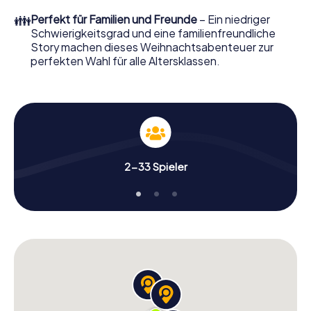
perfekten Weihnachtsfeier in Nunspeet erwartet: Spaß,
👪
Perfekt für Familien und Freunde
– Ein niedriger
Teambuilding und eine stimmungsvolle
Schwierigkeitsgrad und eine familienfreundliche
Weihnachtsthematik. Gönnen Sie Ihren Kollegen also
Story machen dieses Weihnachtsabenteuer zur
einen unvergesslichen Ausklang des Jahres und planen Sie
perfekten Wahl für alle Altersklassen.
unser X-Mas Adventure als Programmpunkt Ihrer
Weihnachtsfeier in Nunspeet ein!
2-33 Spieler