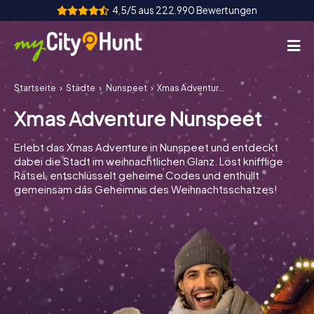
4,5/5 aus 222.990 Bewertungen
Startseite
Städte
Nunspeet
Xmas Adventure Nunspeet
So funktioniert's
Xmas Adventure Nunspeet
Städte
Erlebt das Xmas Adventure in Nunspeet und entdeckt
Touren
dabei die Stadt im weihnachtlichen Glanz. Löst knifflige
Rätsel, entschlüsselt geheime Codes und enthüllt
gemeinsam das Geheimnis des Weihnachtsschatzes!
Teamevent
Tickets
INT
AT
CH
DE
ES
FR
UK
IE
IT
NL