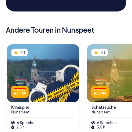
Andere Touren in Nunspeet
4,3
4,8
€ 15,99
€ 15,99
€ 12,99
€ 12,99
Krimispiel
Schatzsuche
Nunspeet
Nunspeet
6 Sprachen
6 Sprachen
2,5 h
3,0 h