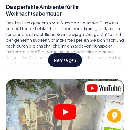
Das perfekte Ambiente für Ihr
Weihnachtsabenteuer
Das festlich geschmückte Nunspeet, warmer Glühwein
und duftende Lebkuchen bilden den stimmigen Rahmen
für diese weihnachtliche Schnitzeljagd. Ausgestattet mit
der geheimnisvollen Schatzkarte spielen Sie sich nach und
nach durch die ansehnliche Innenstadt von Nunspeet.
Dabei meistern Sie gemeinsam abwechslungsreiche
Rätsel. Die Weihnachtsthematik zieht sich als roter Faden
Mehr zeigen
durch das X-Mas Adventure in Nunspeet. Auf spielerische
Weise erfahren Sie faszinierende Anekdoten rund um das
nahende Weihnachtsfest. Wird es Ihnen gelingen, die
Hinweise richtig zu deuten und anderen Schatzsuchern
stets einen Schritt voraus zu sein?
Der Weihnachtsmarkt von Nunspeet als
Zwischenstopp
Stellen Sie ein kompetentes Team aus Freunden oder
Familienmitgliedern zusammen und begeben Sie sich
gemeinsam auf eine weihnachtliche Rätseltour durch