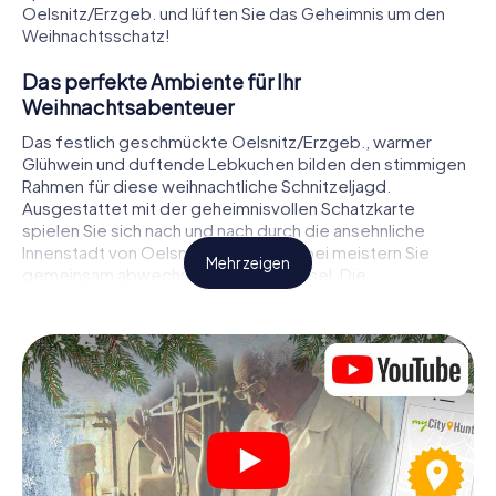
Oelsnitz/Erzgeb. und lüften Sie das Geheimnis um den
Weihnachtsschatz!
Das perfekte Ambiente für Ihr
Weihnachtsabenteuer
Das festlich geschmückte Oelsnitz/Erzgeb., warmer
Glühwein und duftende Lebkuchen bilden den stimmigen
Rahmen für diese weihnachtliche Schnitzeljagd.
Ausgestattet mit der geheimnisvollen Schatzkarte
spielen Sie sich nach und nach durch die ansehnliche
Innenstadt von Oelsnitz/Erzgeb.. Dabei meistern Sie
Mehr zeigen
gemeinsam abwechslungsreiche Rätsel. Die
Weihnachtsthematik zieht sich als roter Faden durch das
X-Mas Adventure in Oelsnitz/Erzgeb.. Auf spielerische
Weise erfahren Sie faszinierende Anekdoten rund um das
nahende Weihnachtsfest. Wird es Ihnen gelingen, die
Hinweise richtig zu deuten und anderen Schatzsuchern
stets einen Schritt voraus zu sein?
Der Weihnachtsmarkt von Oelsnitz/Erzgeb. als
Zwischenstopp