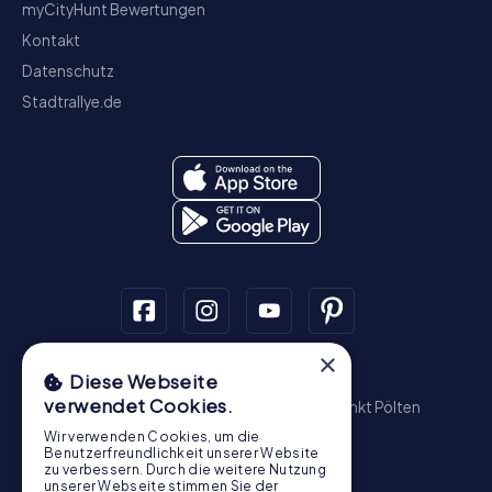
myCityHunt Bewertungen
Kontakt
Datenschutz
Stadtrallye.de
×
Schnitzeljagd
Diese Webseite
verwendet Cookies.
Wien
Graz
Linz
Salzburg
Innsbruck
Sankt Pölten
Wiener Neustadt
Steyr
Bregenz
Baden
Wir verwenden Cookies, um die
Krems an der Donau
Benutzerfreundlichkeit unserer Website
zu verbessern. Durch die weitere Nutzung
Schatzsuche
unserer Webseite stimmen Sie der