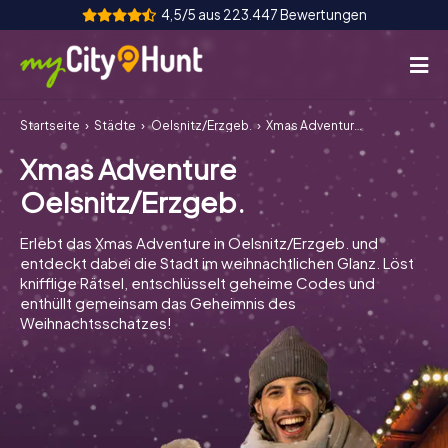
4,5/5 aus 223.447 Bewertungen
Startseite
Städte
Oelsnitz/Erzgeb.
Xmas Adventure Oelsnitz/Erzgeb.
So funktioniert's
Xmas Adventure
Städte
Oelsnitz/Erzgeb.
Touren
Erlebt das Xmas Adventure in Oelsnitz/Erzgeb. und
entdeckt dabei die Stadt im weihnachtlichen Glanz. Löst
Teamevent
knifflige Rätsel, entschlüsselt geheime Codes und
enthüllt gemeinsam das Geheimnis des
Tickets
Weihnachtsschatzes!
INT
AT
CH
DE
ES
FR
UK
IE
IT
NL