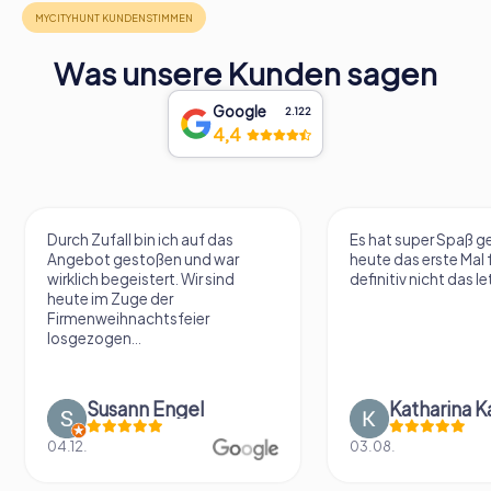
Was unsere Kunden sagen
Google
2.122
4,4
Durch Zufall bin ich auf das
Es hat super Spaß 
Angebot gestoßen und war
heute das erste Mal 
wirklich begeistert. Wir sind
definitiv nicht das le
heute im Zuge der
Firmenweihnachtsfeier
losgezogen...
Susann Engel
Katharina K
04.12.
03.08.