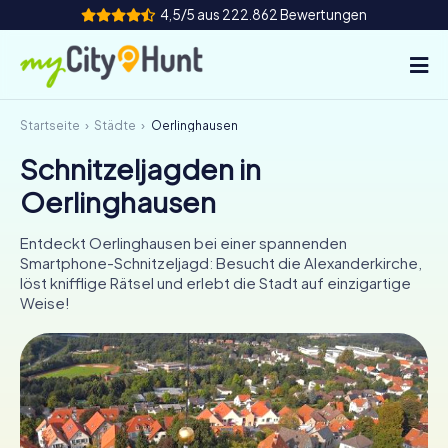
4,5/5 aus 222.862 Bewertungen
Startseite
Städte
Oerlinghausen
So funktioniert's
Schnitzeljagden in
Städte
Oerlinghausen
Touren
Entdeckt Oerlinghausen bei einer spannenden
Smartphone-Schnitzeljagd: Besucht die Alexanderkirche,
Teamevent
löst knifflige Rätsel und erlebt die Stadt auf einzigartige
Weise!
Tickets
INT
AT
CH
DE
ES
FR
UK
IE
IT
NL