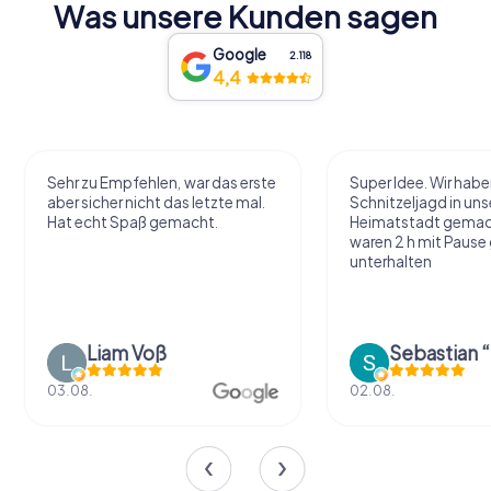
Was unsere Kunden sagen
Google
2.118
4,4
Sehr zu Empfehlen, war das erste
Super Idee. Wir habe
aber sicher nicht das letzte mal.
Schnitzeljagd in uns
Hat echt Spaß gemacht.
Heimatstadt gemac
waren 2 h mit Pause
unterhalten
Liam Voß
03.08.
02.08.