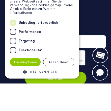
unserer Webseite stimmen Sie der
Verwendung von Cookies gemäß unserer
Cookie-Richtlinie zu.
Weitere
Informationen
Unbedingt erforderlich
Newsletter
Performance
Targeting
Funktionalität
Alle akzeptieren
Alle ablehnen
Datenschutzerklärung
DETAILS ANZEIGEN
Anmelden
Unbedingt erforderlich
Performance
Targeting
Funktionalität
Navigation
Unbedingt erforderliche Cookies
ermöglichen wesentliche Kernfunktionen
Tickets