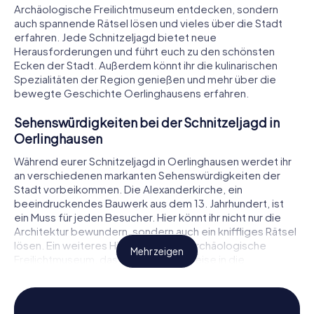
Archäologische Freilichtmuseum entdecken, sondern
auch spannende Rätsel lösen und vieles über die Stadt
erfahren. Jede Schnitzeljagd bietet neue
Herausforderungen und führt euch zu den schönsten
Ecken der Stadt. Außerdem könnt ihr die kulinarischen
Spezialitäten der Region genießen und mehr über die
bewegte Geschichte Oerlinghausens erfahren.
Sehenswürdigkeiten bei der Schnitzeljagd in
Oerlinghausen
Während eurer Schnitzeljagd in Oerlinghausen werdet ihr
an verschiedenen markanten Sehenswürdigkeiten der
Stadt vorbeikommen. Die Alexanderkirche, ein
beeindruckendes Bauwerk aus dem 13. Jahrhundert, ist
ein Muss für jeden Besucher. Hier könnt ihr nicht nur die
Architektur bewundern, sondern auch ein kniffliges Rätsel
lösen. Ein weiteres Highlight ist das Archäologische
Mehr zeigen
Freilichtmuseum, das euch auf eine Reise in die
Vergangenheit mitnimmt. Hier könnt ihr mehr über die
frühzeitliche Besiedlung der Region erfahren und dabei
spannende Aufgaben meistern. Auch die historische