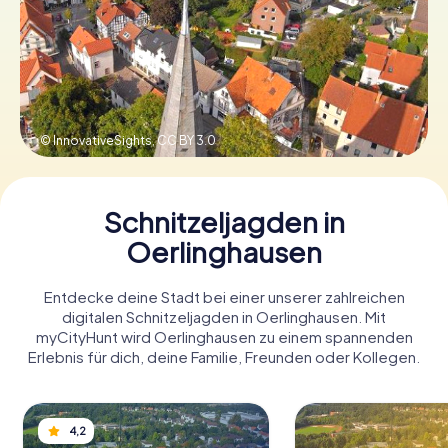
Tickets buchen
Gutscheine bestellen
© InnovativeSights,
CC BY 3.0
Schnitzeljagden in
Oerlinghausen
Entdecke deine Stadt bei einer unserer zahlreichen
digitalen Schnitzeljagden in Oerlinghausen. Mit
myCityHunt wird Oerlinghausen zu einem spannenden
Erlebnis für dich, deine Familie, Freunden oder Kollegen.
4,2