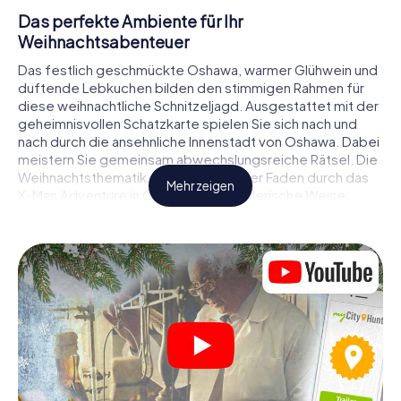
Das perfekte Ambiente für Ihr
Weihnachtsabenteuer
Das festlich geschmückte Oshawa, warmer Glühwein und
duftende Lebkuchen bilden den stimmigen Rahmen für
diese weihnachtliche Schnitzeljagd. Ausgestattet mit der
geheimnisvollen Schatzkarte spielen Sie sich nach und
nach durch die ansehnliche Innenstadt von Oshawa. Dabei
meistern Sie gemeinsam abwechslungsreiche Rätsel. Die
Weihnachtsthematik zieht sich als roter Faden durch das
Mehr zeigen
X-Mas Adventure in Oshawa. Auf spielerische Weise
erfahren Sie faszinierende Anekdoten rund um das
nahende Weihnachtsfest. Wird es Ihnen gelingen, die
Hinweise richtig zu deuten und anderen Schatzsuchern
stets einen Schritt voraus zu sein?
Der Weihnachtsmarkt von Oshawa als
Zwischenstopp
Stellen Sie ein kompetentes Team aus Freunden oder
Familienmitgliedern zusammen und begeben Sie sich
gemeinsam auf eine weihnachtliche Rätseltour durch