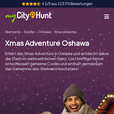
4,5/5 aus 223.174 Bewertungen
Startseite
Städte
Oshawa
Xmas Adventure Oshawa
So funktioniert's
Xmas Adventure Oshawa
Städte
Erlebt das Xmas Adventure in Oshawa und entdeckt dabei
Touren
die Stadt im weihnachtlichen Glanz. Löst knifflige Rätsel,
entschlüsselt geheime Codes und enthüllt gemeinsam
das Geheimnis des Weihnachtsschatzes!
Teamevent
Tickets
INT
AT
CH
DE
ES
FR
UK
IE
IT
NL