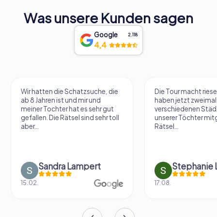
Was unsere Kunden sagen
Google
2.118
4,4
Wir hatten die Schatzsuche, die
Die Tour macht riese
ab 8 Jahren ist und mir und
haben jetzt zweimal 
meiner Tochter hat es sehr gut
verschiedenen Städ
gefallen. Die Rätsel sind sehr toll
unserer Töchter mit
aber...
Rätsel...
Sandra Lampert
Stephanie L
15.02.
17.08.