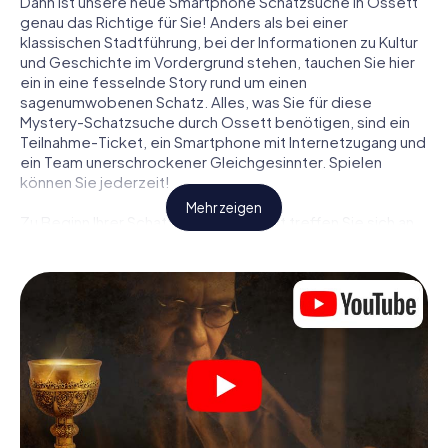
Dann ist unsere neue Smartphone Schatzsuche in Ossett
genau das Richtige für Sie! Anders als bei einer
klassischen Stadtführung, bei der Informationen zu Kultur
und Geschichte im Vordergrund stehen, tauchen Sie hier
ein in eine fesselnde Story rund um einen
sagenumwobenen Schatz. Alles, was Sie für diese
Mystery-Schatzsuche durch Ossett benötigen, sind ein
Teilnahme-Ticket, ein Smartphone mit Internetzugang und
ein Team unerschrockener Gleichgesinnter. Spielen
können Sie jederzeit!
Mehr zeigen
Zu Beginn Ihrer Schatzsuche in Ossett treffen Sie sich an
einem zentralen Ort zum gemeinsamen Briefing. Dann
werden die Rollen verteilt. Wer aus Ihrem Team ist ein
geborener Spurensucher? Wer ein waschechter
Abenteurer? Und wer hat das Zeug zum Code-Knacker?
Bei unserer Schatzsuche in Ossett ist für jeden Spieler die
passende Rolle dabei.
Sind die Rollen verteilt, kann die Krimi-Schatzsuche durch
Ossett losgehen: An den unterschiedlichsten Orten in der
Stadt knacken Sie verschlüsselte Codes, lösen knifflige
Logikaufgaben und fahnden nach Spuren und