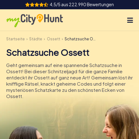
4,5/5 aus 222.990 Bewertungen
Startseite
Städte
Ossett
Schatzsuche Ossett
So funktioniert's
Schatzsuche Ossett
Städte
Geht gemeinsam auf eine spannende Schatzsuche in
Touren
Ossett! Bei dieser Schnitzeljagd für die ganze Familie
entdeckt ihr Ossett auf ganz neue Art! Gemeinsam löst ihr
knifflige Rätsel, knackt geheime Codes und folgt einer
Teamevent
mysteriösen Schatzkarte zu den schönsten Ecken von
Ossett.
Tickets
INT
AT
CH
DE
ES
FR
UK
IE
IT
NL