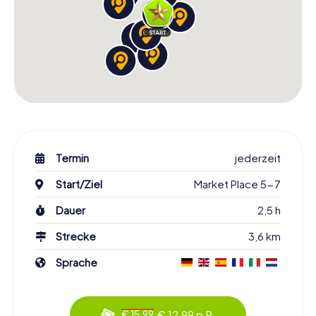
Termin
jederzeit
Start/Ziel
Market Place 5-7
Dauer
2,5 h
Strecke
3,6 km
Sprache
€ 12,99 p.P.
€ 15,99