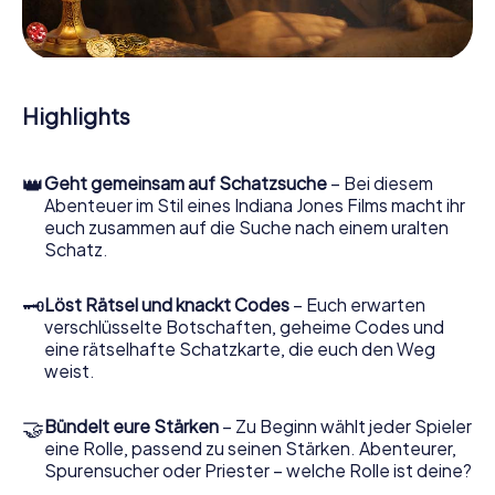
Hinweisstücken. Ihr Smartphone ist dabei Ihr wichtigstes
Ermittlerwerkzeug: Unsere eigens entwickelte App lässt
Sie Kontaktpersonen befragen und rätselhafte
Zeichenfolgen untersuchen, hilft Ihnen dabei, Objekte zu
sammeln und navigiert Sie sicher durch Ossett.
Highlights
Im Laufe der Schatzsuche in Ossett tauchen Sie und Ihr
Team immer tiefer in die spannende Geschichte ein, und
👑
Geht gemeinsam auf Schatzsuche
– Bei diesem
schon bald werden Sie feststellen, dass der kostbare
Abenteuer im Stil eines Indiana Jones Films macht ihr
Schatz nur noch wenige Schritte entfernt ist.
euch zusammen auf die Suche nach einem uralten
Schatz.
🗝
Löst Rätsel und knackt Codes
– Euch erwarten
verschlüsselte Botschaften, geheime Codes und
eine rätselhafte Schatzkarte, die euch den Weg
weist.
🤝
Bündelt eure Stärken
– Zu Beginn wählt jeder Spieler
eine Rolle, passend zu seinen Stärken. Abenteurer,
Spurensucher oder Priester – welche Rolle ist deine?