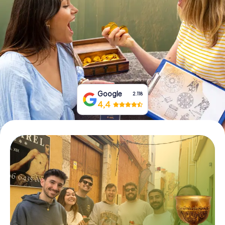
Tickets buchen
Gutscheine bestellen
Google
2.118
4,4