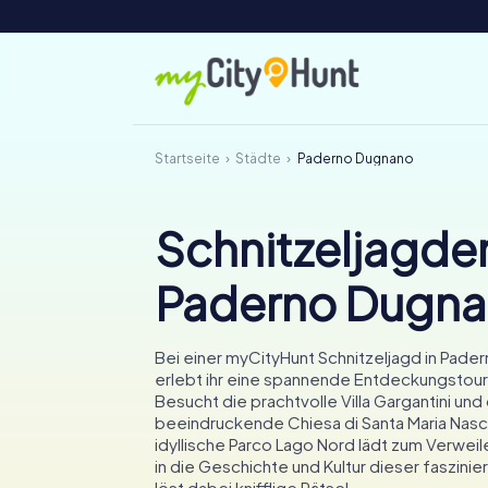
Startseite
Städte
Paderno Dugnano
Schnitzeljagden
Paderno Dugn
Bei einer myCityHunt Schnitzeljagd in Pad
erlebt ihr eine spannende Entdeckungstour 
Besucht die prachtvolle Villa Gargantini und
beeindruckende Chiesa di Santa Maria Nasc
idyllische Parco Lago Nord lädt zum Verweile
in die Geschichte und Kultur dieser faszini
löst dabei knifflige Rätsel.