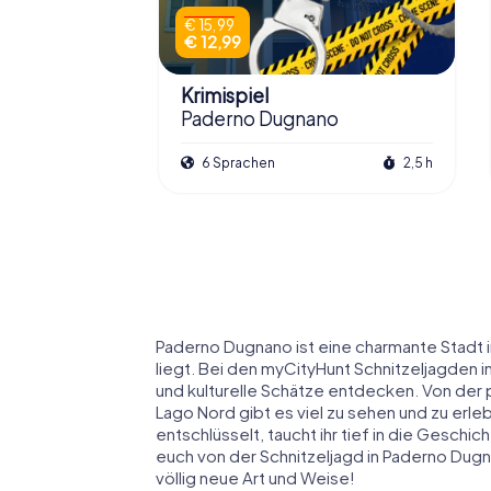
€ 15,99
€ 12,99
Krimispiel
Paderno Dugnano
6 Sprachen
2,5 h
Paderno Dugnano ist eine charmante Stadt i
liegt. Bei den myCityHunt Schnitzeljagden i
und kulturelle Schätze entdecken. Von der pr
Lago Nord gibt es viel zu sehen und zu erle
entschlüsselt, taucht ihr tief in die Geschic
euch von der Schnitzeljagd in Paderno Dug
völlig neue Art und Weise!