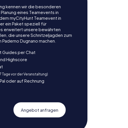
rung kennen wir die besonderen
r Planung eines Teamevents in
 dem myCityHunt Teamevent in
 ein Paket speziell für
es erweitert unsere bewährten
len, die unsere Schnitzeljagden zum
in Paderno Dugnano machen.
t Guides per Chat
und Highscore
at
 7 Tage vor der Veranstaltung)
yPal oder auf Rechnung
Angebot anfragen