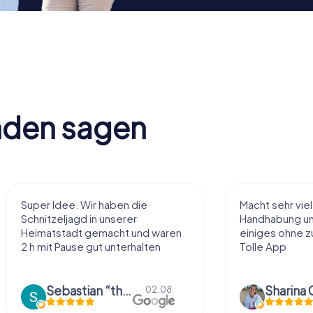
nden sagen
Super Idee. Wir haben die
Macht sehr vie
Schnitzeljagd in unserer
Handhabung und
Heimatstadt gemacht und waren
einiges ohne zu
2 h mit Pause gut unterhalten
Tolle App
Sebastian “the sleeping Boxer Dog” Röhner
Sharina 
02.08.