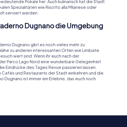
 bedeutende Pokale her. Auch kulinarisch hat die Stadt
kalen Spezialitäten wie Risotto alla Milanese oder
adt serviert werden.
n Paderno Dugnano die Umgebung
aderno Dugnano gibt es noch vieles mehr zu
r Nähe zu anderen interessanten Orten wie Limbiate
Besuch wert sind. Wenn ihr euch nach der
 der Parco Lago Nord eine wunderbare Gelegenheit
 die Eindrücke des Tages Revue passieren lassen.
en Cafés und Restaurants der Stadt einkehren und die
no Dugnano ist immer ein Erlebnis, das euch noch