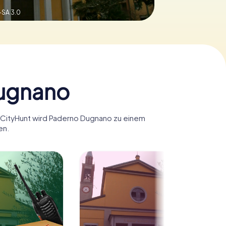
-SA 3.0
Dugnano
myCityHunt wird Paderno Dugnano zu einem
en.