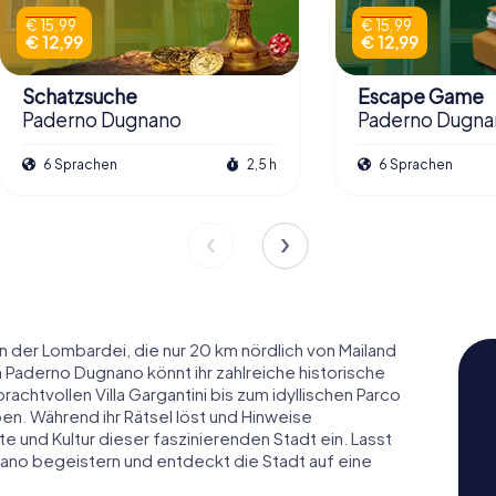
€ 15,99
€ 15,99
€ 12,99
€ 12,99
Schatzsuche
Escape Game
Paderno Dugnano
Paderno Dugna
6 Sprachen
2,5 h
6 Sprachen
n der Lombardei, die nur 20 km nördlich von Mailand
n Paderno Dugnano könnt ihr zahlreiche historische
achtvollen Villa Gargantini bis zum idyllischen Parco
ben. Während ihr Rätsel löst und Hinweise
hte und Kultur dieser faszinierenden Stadt ein. Lasst
nano begeistern und entdeckt die Stadt auf eine