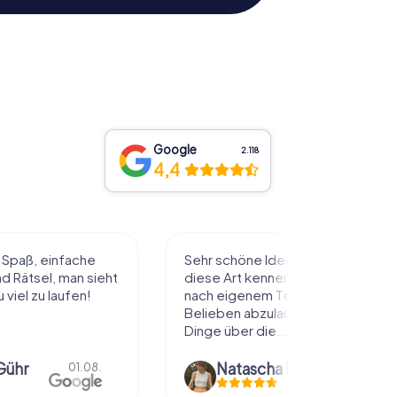
Google
2.118
4,4
l Spaß, einfache
Sehr schöne Idee die Stadt auf
 Rätsel, man sieht
diese Art kennenzulernen. Alles
 viel zu laufen!
nach eigenem Tempo und
Belieben abzulaufen und dabei
Dinge über die...
Gühr
Natascha Reuter
01.08.
01.08.