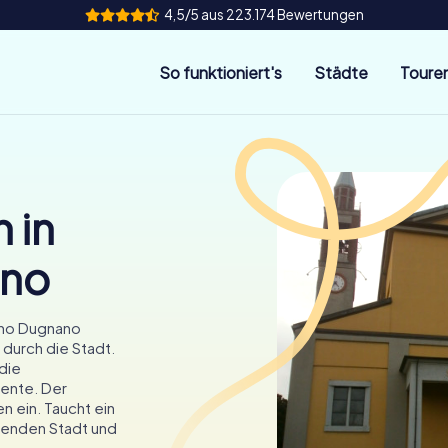
4,5/5 aus 223.174 Bewertungen
So funktioniert's
Städte
Toure
 in
ano
erno Dugnano
durch die Stadt.
 die
ente. Der
n ein. Taucht ein
erenden Stadt und