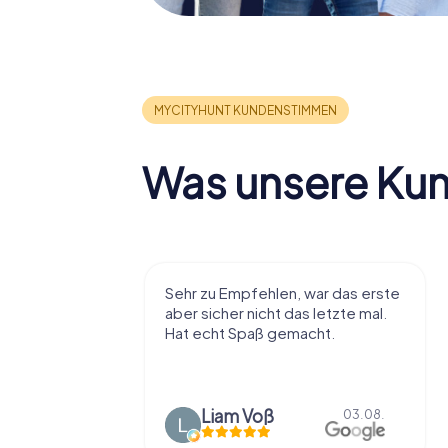
Was unsere Ku
r viel Spaß
Sehr zu Empfehlen, war das erste
t die Stadt
aber sicher nicht das letzte mal.
ißt als
Hat echt Spaß gemacht.
en.
Liam Voß
03.08.
03.08.