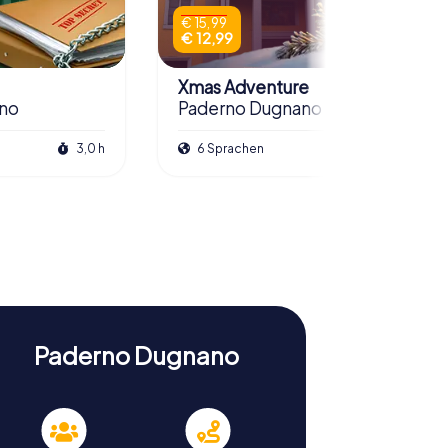
€ 15,99
€ 12,99
Xmas Adventure
no
Paderno Dugnano
3,0 h
6 Sprachen
2,5 h
Paderno Dugnano