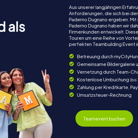
Aus unserer langjährigen Erfah
Anforderungen, die sich bei de
Paderno Dugnano ergeben. Mit
d als
Paderno Dugnano haben wir daher
Firmenkunden entwickelt. Dies
Touren um eine Reihe von Vortei
perfekten Teambuilding Event 
Betreuung durch myCityHun
Gemeinsame Bildergalerie 
Vernetzung durch Team-Ch
Kostenlose Umbuchung
(bis
Zahlung per Kreditkarte, Pa
Umsatzsteuer-Rechnung
Teamevent buchen