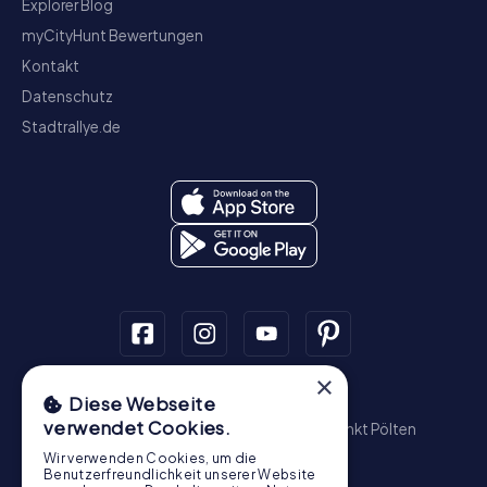
Explorer Blog
myCityHunt Bewertungen
Kontakt
Datenschutz
Stadtrallye.de
×
Schnitzeljagd
Diese Webseite
verwendet Cookies.
Wien
Graz
Linz
Salzburg
Innsbruck
Sankt Pölten
Wiener Neustadt
Steyr
Bregenz
Baden
Wir verwenden Cookies, um die
Krems an der Donau
Benutzerfreundlichkeit unserer Website