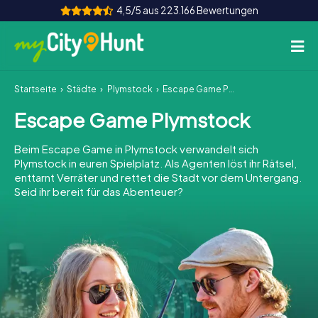
4,5/5 aus 223.166 Bewertungen
Startseite
Städte
Plymstock
Escape Game Plymstock
So funktioniert's
Escape Game Plymstock
Städte
Beim Escape Game in Plymstock verwandelt sich
Touren
Plymstock in euren Spielplatz. Als Agenten löst ihr Rätsel,
enttarnt Verräter und rettet die Stadt vor dem Untergang.
Seid ihr bereit für das Abenteuer?
Teamevent
Tickets
INT
AT
CH
DE
ES
FR
UK
IE
IT
NL