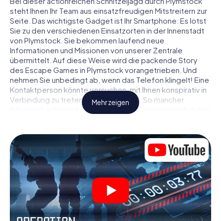
Bei dieser actionreichen Schnitzeljagd durch Plymstock
steht Ihnen Ihr Team aus einsatzfreudigen Mitstreitern zur
Seite. Das wichtigste Gadget ist Ihr Smartphone: Es lotst
Sie zu den verschiedenen Einsatzorten in der Innenstadt
von Plymstock. Sie bekommen laufend neue
Informationen und Missionen von unserer Zentrale
übermittelt. Auf diese Weise wird die packende Story
des Escape Games in Plymstock vorangetrieben. Und
nehmen Sie unbedingt ab, wenn das Telefon klingelt! Eine
Kontaktperson könnte versuchen, mit Ihnen konspirativ in
Verbindung zu treten … Doch Vorsicht: So mancher
Mehr zeigen
Informant entpuppt sich als dubioser Doppelagent und so
manche Information als bewusst gelegte falsche Fährte.
Seien Sie auf der Hut, ziehen Sie die richtigen Schlüsse
und vor allem: Vertrauen Sie niemandem!
Anders als in einem klassischen Escape Room in
Plymstock sind Sie also nicht in ein Zimmer eingesperrt,
aus dem Sie sich in einem vorgegebenen Zeitfenster
befreien müssen. Diese Smartphone Schnitzeljagd erklärt
ganz Plymstock zu Ihrem persönlichen Spielfeld! Die
technische Voraussetzung für Ihr Agentenabenteuer in
Plymstock: Ein Smartphone mit Zugang ins mobile