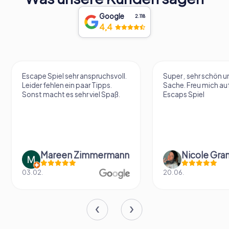
Google
2.118
4,4
Escape Spiel sehr anspruchsvoll.
Super , sehr schön un
Leider fehlen ein paar Tipps.
Sache. Freu mich au
Sonst macht es sehr viel Spaß.
Escaps Spiel
Mareen Zimmermann
Nicole Gra
03.02.
20.06.