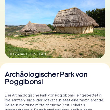
Tickets buchen
Gutscheine bestellen
© LigaDue,
CC BY-SA 4.0
Archäologischer Park von
Poggibonsi
Der Archäologische Park von Poggibonsi, eingebettet in
die sanften Hügel der Toskana, bietet eine faszinierende
Reise in die frühe mittelalterliche Zeit. Lokal als
Archeodromo di Poggibonsi bekannt, stellt dieses