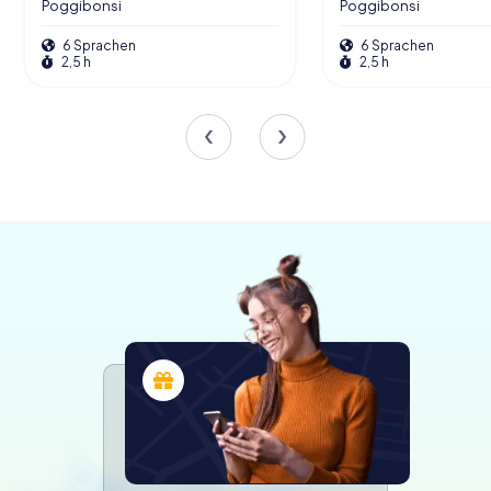
Poggibonsi
Poggibonsi
Schnitzeljagd von myCityHunt! Löst
Rätsel, meistert Team-Tasks und
6 Sprachen
6 Sprachen
erkundet Poggibonsi auf spannende und
2,5 h
2,5 h
interaktive Art!
Touren
Das lebendige Geschichtserlebnis
Der Archäologische Park von Poggibonsi ist nicht nur eine
statische Ausstellung von Artefakten; er ist ein
lebendiges Geschichtsmuseum. Das ganze Jahr über
veranstaltet der Park eine Reihe von Veranstaltungen und
Nachstellungen, die die Besucher in das Mittelalter
zurückversetzen. Von mittelalterlichen Märkten bis zu
thematischen Workshops bieten diese Aktivitäten einen
dynamischen Einblick in das kulturelle und soziale Leben
der damaligen Zeit.