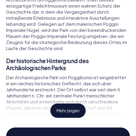
einzigartige Freilichtmuseum einen wahren Schatz der
Geschichte dar, in dem die Vergangenheit durch
mitreißende Erlebnisse und interaktive Ausstellungen
lebendig wird. Gelegen auf dem malerischen Poggio
Imperiale Hügel, wird der Park von den beeindruckenden
Mauern der Poggio Imperiale Festung umgeben, die ein
Zeugnis für die strategische Bedeutung dieses Ortes im
Laufe der Geschichte sind.
Der historische Hintergrund des
Archäologischen Parks
Der Archäologische Park von Poggibonsi ist eingebettet
in ein reiches historisches Geflecht, das sich über
Jahrhunderte erstreckt. Der Ort selbst war seit dem 5.
Jahrhundert n. Chr. ein zentraler Punkt menschlicher
Aktivitäten und entwickelte sich durch verschiedene
Phasen, darunter das langobardische Dorf und die
Mehr zeigen
fränkische Curtis. Das auffälligste Merkmal des Parks ist
seine Widmung an das frühe Mittelalter, eine oft
geheimnisvolle und faszinierende Epoche. Durch
sorgfältige archäologische Ausgrabungen gibt der Park