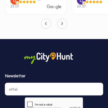
Park von Poggibonsi ein Muss für alle ist, die sich für
Geschichte, Archäologie und das Mittelalter
23.07.
20.07.
interessieren. Die einzigartige Kombination aus
mitreißenden Erlebnissen, Bildungsmöglichkeiten und
atemberaubender Landschaft macht ihn zu einer
herausragenden Attraktion im Herzen der Toskana. Ob ihr
Geschichtsbegeisterte seid oder einfach nur einen
besonderen Tag erleben möchtet, der Park verspricht
eine unvergessliche Reise durch die Zeit.
Newsletter