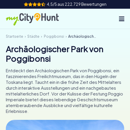
4,5/5 aus 222.729 Bewertungen
Startseite
Städte
Poggibonsi
Archäologischer Park von Poggibonsi
So funktioniert's
Archäologischer Park von
Städte
Poggibonsi
Touren
Entdeckt den Archäologischen Park von Poggibonsi, ein
faszinierendes Freilichtmuseum, das in den Hügeln der
Teamevent
Toskana liegt. Taucht ein in die frühe Zeit des Mittelalters
durch interaktive Ausstellungen und ein nachgebautes
Tickets
mittelalterliches Dorf. Vor der Kulisse der Festung Poggio
Imperiale bietet dieses lebendige Geschichtsmuseum
atemberaubende Ausblicke und vielfältige kulturelle
INT
AT
CH
DE
Erlebnisse.
ES
FR
UK
IE
IT
NL