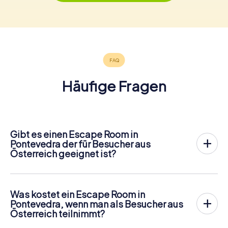
Häufige Fragen
Gibt es einen Escape Room in
Pontevedra der für Besucher aus
Österreich geeignet ist?
In Pontevedra gibt es jetzt die Möglichkeit, ein
Outdoor
Escape Game in der Innenstadt von Pontevedra
zu
spielen!
Was kostet ein Escape Room in
Anders als bei einem klassischen Escape Room, bei dem
Pontevedra, wenn man als Besucher aus
die Spieler in einen kleinen Raum eingesperrt werden,
Österreich teilnimmt?
findet das myCityHunt Outdoor Escape Game in
Ein Indoor Escape Room kostet für gewöhnlich pauschal