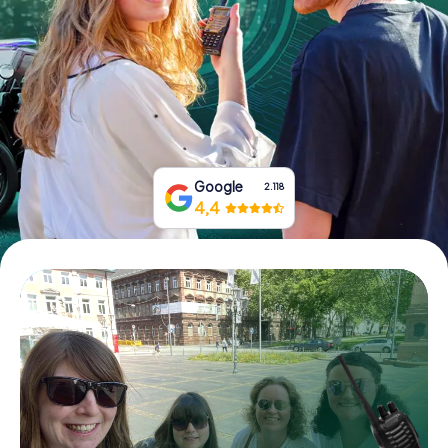
Tickets buchen
Gutscheine bestellen
Google
2.118
4,4