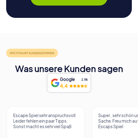
Was unsere Kunden sagen
Google
2.118
4,4
nspruchsvoll.
Super , sehr schön und eine tolle
Se
ar Tipps.
Sache. Freu mich aufs nächste
 viel Spaß.
Escaps Spiel