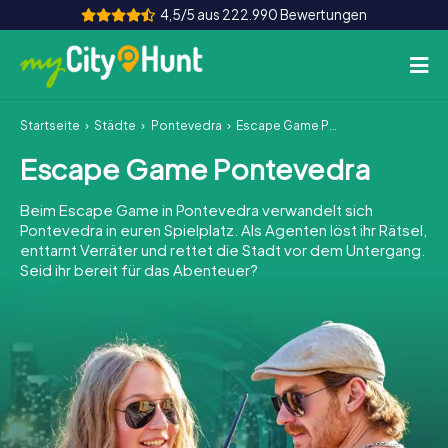
4,5/5 aus 222.990 Bewertungen
Startseite
Städte
Pontevedra
Escape Game Pontevedra
So funktioniert's
Escape Game Pontevedra
Städte
Beim Escape Game in Pontevedra verwandelt sich
Touren
Pontevedra in euren Spielplatz. Als Agenten löst ihr Rätsel,
enttarnt Verräter und rettet die Stadt vor dem Untergang.
Seid ihr bereit für das Abenteuer?
Teamevent
Tickets
INT
AT
CH
DE
ES
FR
UK
IE
IT
NL