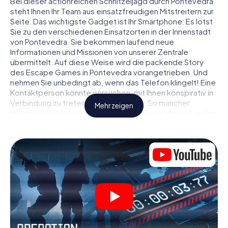
Bei dieser actionreichen Schnitzeljagd durch Pontevedra
steht Ihnen Ihr Team aus einsatzfreudigen Mitstreitern zur
Seite. Das wichtigste Gadget ist Ihr Smartphone: Es lotst
Sie zu den verschiedenen Einsatzorten in der Innenstadt
von Pontevedra. Sie bekommen laufend neue
Informationen und Missionen von unserer Zentrale
übermittelt. Auf diese Weise wird die packende Story
des Escape Games in Pontevedra vorangetrieben. Und
nehmen Sie unbedingt ab, wenn das Telefon klingelt! Eine
Kontaktperson könnte versuchen, mit Ihnen konspirativ in
Verbindung zu treten … Doch Vorsicht: So mancher
Mehr zeigen
Informant entpuppt sich als dubioser Doppelagent und so
manche Information als bewusst gelegte falsche Fährte.
Seien Sie auf der Hut, ziehen Sie die richtigen Schlüsse
und vor allem: Vertrauen Sie niemandem!
Anders als in einem klassischen Escape Room in
Pontevedra sind Sie also nicht in ein Zimmer eingesperrt,
aus dem Sie sich in einem vorgegebenen Zeitfenster
befreien müssen. Diese Smartphone Schnitzeljagd erklärt
ganz Pontevedra zu Ihrem persönlichen Spielfeld! Die
technische Voraussetzung für Ihr Agentenabenteuer in
Pontevedra: Ein Smartphone mit Zugang ins mobile