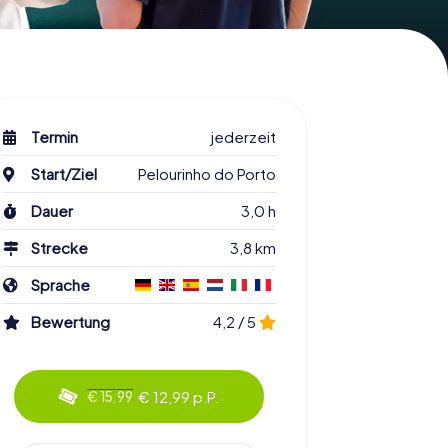
Termin
jederzeit
Start/Ziel
Pelourinho do Porto
Dauer
3,0 h
Strecke
3,8 km
Sprache
Bewertung
4,2 / 5
€ 12,99 p.P.
€ 15,99