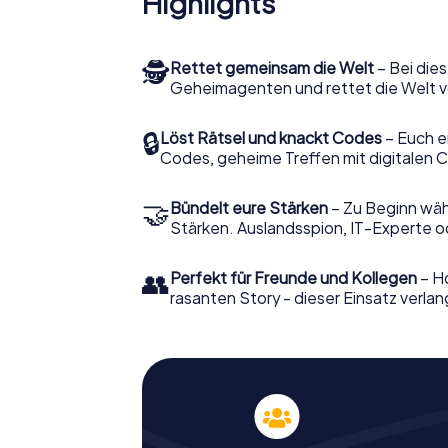
Highlights
🕵
Rettet gemeinsam die Welt
– Bei dies
Geheimagenten und rettet die Welt v
🔒
Löst Rätsel und knackt Codes
– Euch e
Codes, geheime Treffen mit digitalen C
🤝
Bündelt eure Stärken
– Zu Beginn wähl
Stärken. Auslandsspion, IT-Experte od
👥
Perfekt für Freunde und Kollegen
– Ho
rasanten Story - dieser Einsatz verlan