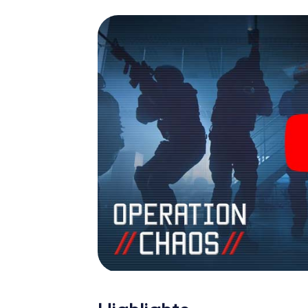
James Bond und Co. werden Sie jedoch nicht 
Team im Highscore von Porto und erhalten Z
myCityHunt Escape Game macht Porto zu Ihr
Sie sich Ihre Tickets in die Welt der Spio
einen Outdoor Escape Room!