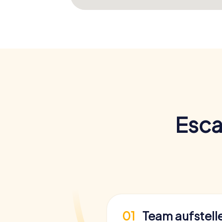
Esca
01
Team aufstell