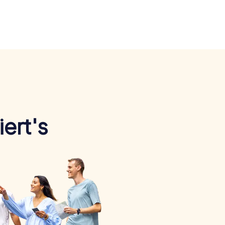
ert's