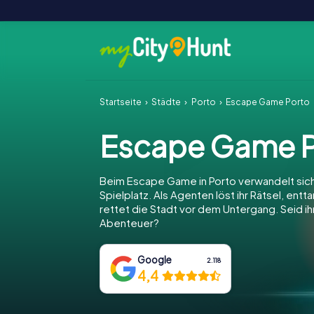
Startseite
Städte
Porto
Escape Game Porto
Escape Game P
Beim Escape Game in Porto verwandelt sich
Spielplatz. Als Agenten löst ihr Rätsel, entt
rettet die Stadt vor dem Untergang. Seid ihr
Abenteuer?
Google
2.118
4,4