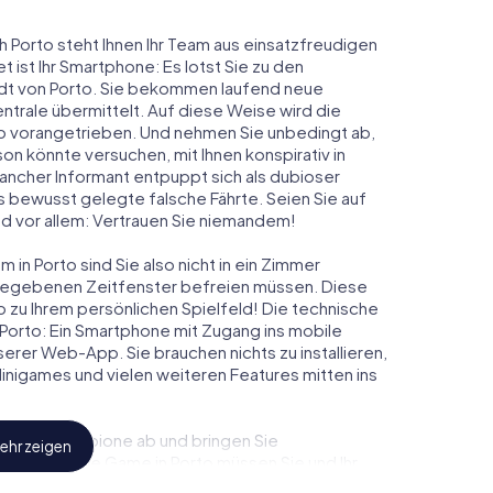
h Porto steht Ihnen Ihr Team aus einsatzfreudigen
t ist Ihr Smartphone: Es lotst Sie zu den
adt von Porto. Sie bekommen laufend neue
ntrale übermittelt. Auf diese Weise wird die
 vorangetrieben. Und nehmen Sie unbedingt ab,
on könnte versuchen, mit Ihnen konspirativ in
ancher Informant entpuppt sich als dubioser
 bewusst gelegte falsche Fährte. Seien Sie auf
und vor allem: Vertrauen Sie niemandem!
in Porto sind Sie also nicht in ein Zimmer
rgegebenen Zeitfenster befreien müssen. Diese
o zu Ihrem persönlichen Spielfeld! Die technische
Porto: Ein Smartphone mit Zugang ins mobile
nserer Web-App. Sie brauchen nichts zu installieren,
 Minigames und vielen weiteren Features mitten ins
eindliche Spione ab und bringen Sie
ehr zeigen
iesem Escape Game in Porto müssen Sie und Ihr
 die Bösewichte aufzuhalten. Im Gegensatz zu