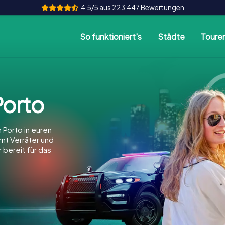
4,5/5 aus 223.447 Bewertungen
So funktioniert's
Städte
Toure
orto
 Porto in euren
arnt Verräter und
 bereit für das