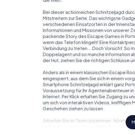
Bei dieser actionreichen Schnitzeljagd durc
Mitstreitern zur Seite. Das wichtigste Gadge
verschiedenen Einsatzorten in der Innenst
Informationen und Missionen von unserer Ze
packende Story des Escape Games in Porto
wenn das Telefon klingelt! Eine Kontaktpers
Verbindung zu treten … Doch Vorsicht: So m
Doppelagent und so manche Information als
der Hut, ziehen Sie die richtigen Schlüsse 
Anders als in einem klassischen Escape Room 
eingesperrt, aus dem Sie sich in einem vo
Smartphone Schnitzeljagd erklärt ganz Port
Voraussetzung für Ihr Agentenabenteuer in 
Internet. Per Klick erhalten Sie Zugang zu u
um sich von interaktiven Videos, kniffligen
Geschehen ziehen zu lassen.
Arbeiten Sie im Team zusammen, hören Sie f
M
Verbindungspersonen auf Ihre Seite. Bei d
Team mit allen Wassern gewaschen sein, um