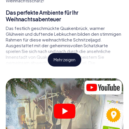
Weihnachtsschatz!
Das perfekte Ambiente für Ihr
Weihnachtsabenteuer
Das festlich geschmückte Quakenbrück, warmer
Glühwein und duftende Lebkuchen bilden den stimmigen
Rahmen für diese weihnachtliche Schnitzeljagd.
Ausgestattet mit der geheimnisvollen Schatzkarte
spielen Sie sich nach und nach durch die ansehnliche
Innenstadt von Quakenbrück. Dabei meistern Sie
Mehr zeigen
gemeinsam abwechslungsreiche Rätsel. Die
Weihnachtsthematik zieht sich als roter Faden durch das
X-Mas Adventure in Quakenbrück. Auf spielerische Weise
erfahren Sie faszinierende Anekdoten rund um das
nahende Weihnachtsfest. Wird es Ihnen gelingen, die
Hinweise richtig zu deuten und anderen Schatzsuchern
stets einen Schritt voraus zu sein?
Der Weihnachtsmarkt von Quakenbrück als
Zwischenstopp
Stellen Sie ein kompetentes Team aus Freunden oder