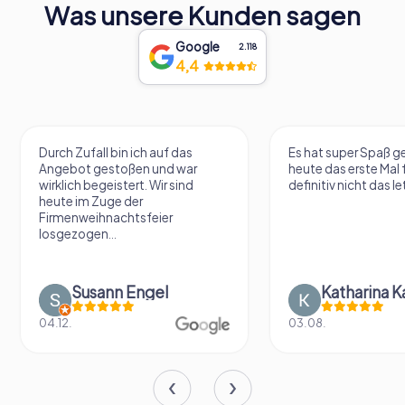
Was unsere Kunden sagen
Google
2.118
4,4
Durch Zufall bin ich auf das
Es hat super Spaß 
Angebot gestoßen und war
heute das erste Mal 
wirklich begeistert. Wir sind
definitiv nicht das le
heute im Zuge der
Firmenweihnachtsfeier
losgezogen...
Susann Engel
Katharina K
04.12.
03.08.