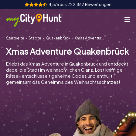
4,5/5 aus 222.862 Bewertungen
Startseite
Städte
Quakenbrück
Xmas Adventure Quakenbrück
So funktioniert's
Xmas Adventure Quakenbrück
Städte
Erlebt das Xmas Adventure in Quakenbrück und entdeckt
Touren
dabei die Stadt im weihnachtlichen Glanz. Löst knifflige
Rätsel, entschlüsselt geheime Codes und enthüllt
gemeinsam das Geheimnis des Weihnachtsschatzes!
Teamevent
Tickets
INT
AT
CH
DE
ES
FR
UK
IE
IT
NL