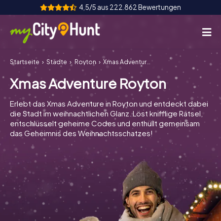
4,5/5 aus 222.862 Bewertungen
Startseite
Städte
Royton
Xmas Adventure Royton
So funktioniert's
Xmas Adventure Royton
Städte
Erlebt das Xmas Adventure in Royton und entdeckt dabei
Touren
die Stadt im weihnachtlichen Glanz. Löst knifflige Rätsel,
entschlüsselt geheime Codes und enthüllt gemeinsam
das Geheimnis des Weihnachtsschatzes!
Teamevent
Tickets
INT
AT
CH
DE
ES
FR
UK
IE
IT
NL