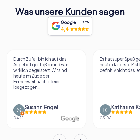
Was unsere Kunden sagen
Google
2.118
4,4
Durch Zufall bin ich auf das
Es hat super Spaß 
Angebot gestoßen und war
heute das erste Mal 
wirklich begeistert. Wir sind
definitiv nicht das le
heute im Zuge der
Firmenweihnachtsfeier
losgezogen...
Susann Engel
Katharina K
04.12.
03.08.