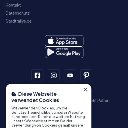
Kontakt
Datenschutz
Stadtrallye.de
×
Schnitzeljagd
Diese Webseite
verwendet Cookies.
Wien
Graz
Linz
Salzburg
Innsbruck
Sankt Pölten
Wiener Neustadt
Steyr
Bregenz
Baden
Wir verwenden Cookies, um die
Krems an der Donau
Benutzerfreundlichkeit unserer Website
zu verbessern. Durch die weitere Nutzung
Schatzsuche
unserer Webseite stimmen Sie der
Verwendung von Cookies gemäß unserer