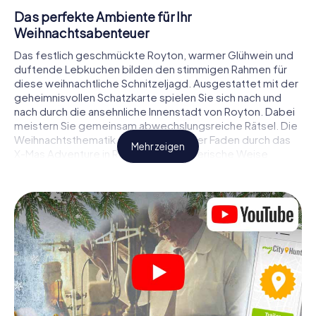
Das perfekte Ambiente für Ihr
Weihnachtsabenteuer
Das festlich geschmückte Royton, warmer Glühwein und
duftende Lebkuchen bilden den stimmigen Rahmen für
diese weihnachtliche Schnitzeljagd. Ausgestattet mit der
geheimnisvollen Schatzkarte spielen Sie sich nach und
nach durch die ansehnliche Innenstadt von Royton. Dabei
meistern Sie gemeinsam abwechslungsreiche Rätsel. Die
Weihnachtsthematik zieht sich als roter Faden durch das
Mehr zeigen
X-Mas Adventure in Royton. Auf spielerische Weise
erfahren Sie faszinierende Anekdoten rund um das
nahende Weihnachtsfest. Wird es Ihnen gelingen, die
Hinweise richtig zu deuten und anderen Schatzsuchern
stets einen Schritt voraus zu sein?
Der Weihnachtsmarkt von Royton als
Zwischenstopp
Stellen Sie ein kompetentes Team aus Freunden oder
Familienmitgliedern zusammen und begeben Sie sich
gemeinsam auf eine weihnachtliche Rätseltour durch