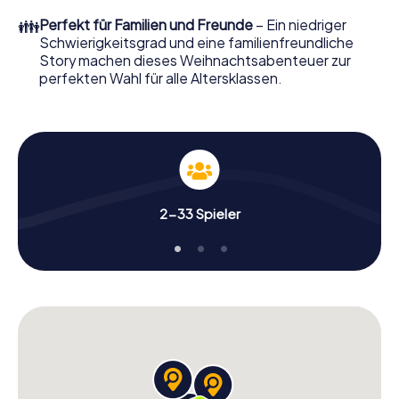
perfekten Weihnachtsfeier in Royton erwartet: Spaß,
👪
Perfekt für Familien und Freunde
– Ein niedriger
Teambuilding und eine stimmungsvolle
Schwierigkeitsgrad und eine familienfreundliche
Weihnachtsthematik. Gönnen Sie Ihren Kollegen also
Story machen dieses Weihnachtsabenteuer zur
einen unvergesslichen Ausklang des Jahres und planen Sie
perfekten Wahl für alle Altersklassen.
unser X-Mas Adventure als Programmpunkt Ihrer
Weihnachtsfeier in Royton ein!
2-33 Spieler