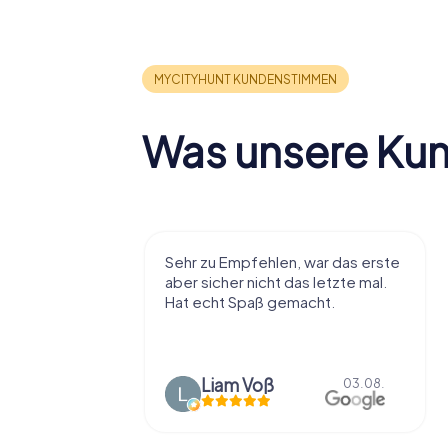
Was unsere Ku
r viel Spaß
Sehr zu Empfehlen, war das erste
t die Stadt
aber sicher nicht das letzte mal.
ißt als
Hat echt Spaß gemacht.
en.
Liam Voß
03.08.
03.08.