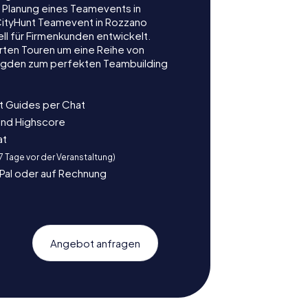
r Planung eines Teamevents in
ityHunt Teamevent in Rozzano
ell für Firmenkunden entwickelt.
rten Touren um eine Reihe von
ljagden zum perfekten Teambuilding
t Guides per Chat
und Highscore
at
 7 Tage vor der Veranstaltung)
yPal oder auf Rechnung
Angebot anfragen