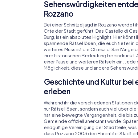
Sehenswürdigkeiten entdec
Rozzano
Bei einer Schnitzeljagd in Rozzano werdet 
Orte der Stadt geführt. Das Castello di Ca
Burg, ist ein absolutes Highlight. Hier könnt
spannende Rätsel lösen, die euch tiefer in 
weiteres Muss ist die Chiesa di Sant'Angelo
ihrer historischen Bedeutung beeindruckt. Au
einer Pause und weiteren Rätseln ein. Jede
Möglichkeit, diese und andere Sehenswürdi
Geschichte und Kultur bei 
erleben
Während ihr die verschiedenen Stationen de
nur Rätsel lösen, sondern auch viel über di
hat eine bewegte Vergangenheit, die bis zur
Gemeinde offiziell anerkannt wurde. Später,
endgültige Vereinigung der Stadtteile, was 
dass Rozzano 2003 den Ehrentitel Stadt erhi