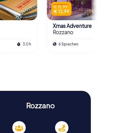
€ 15,99
€ 12,99
Xmas Adventure
Rozzano
3,0 h
6 Sprachen
2,5 h
Rozzano