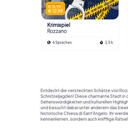
€ 15,99
€ 12,99
Krimispiel
Rozzano
6 Sprachen
2,5 h
Entdeckt die versteckten Schätze von Roz
Schnitzeljagden! Diese charmante Stadt in d
Sehenswürdigkeiten und kulturellen Highlig
und besucht dabei unter anderem das beei
historische Chiesa di Sant'Angelo. Ihr werde
kennenlernen, sondern auch knifflige Räts