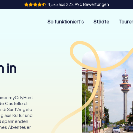
4,5/5 aus 222.990 Bewertungen
So funktioniert's
Städte
Toure
 in
einer myCityHunt
e Castello di
 di Sant'Angelo.
g aus Kultur und
und spannenden
ches Abenteuer