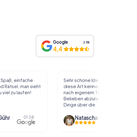
Google
2.118
4,4
l Spaß, einfache
Sehr schöne Idee die Stadt auf
 Rätsel, man sieht
diese Art kennenzulernen. Alles
 viel zu laufen!
nach eigenem Tempo und
Belieben abzulaufen und dabei
Dinge über die...
Gühr
Natascha Reuter
01.08.
01.08.