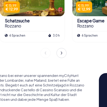
€ 15,99
€ 15,99
€ 12,99
€ 12,99
Schatzsuche
Escape Game
Rozzano
Rozzano
6 Sprachen
3,0 h
6 Sprachen
zano bei einer unserer spannenden myCityHunt
er Lombardei, nahe Mailand, bietet eine Fülle an
hts. Begebt euch auf eine Schnitzeljagd in Rozzano
ndruckende Castello di Cassino Scanasio und die
t nicht nur die Geschichte und Kultur der Stadt
el lösen und dabei jede Menge Spaß haben.