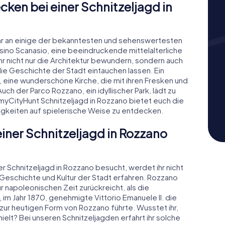
ken bei einer Schnitzeljagd in
ihr an einige der bekanntesten und sehenswertesten
ssino Scanasio, eine beeindruckende mittelalterliche
 ihr nicht nur die Architektur bewundern, sondern auch
die Geschichte der Stadt eintauchen lassen. Ein
, eine wunderschöne Kirche, die mit ihren Fresken und
ch der Parco Rozzano, ein idyllischer Park, lädt zu
 myCityHunt Schnitzeljagd in Rozzano bietet euch die
gkeiten auf spielerische Weise zu entdecken.
einer Schnitzeljagd in Rozzano
r Schnitzeljagd in Rozzano besucht, werdet ihr nicht
e Geschichte und Kultur der Stadt erfahren. Rozzano
 napoleonischen Zeit zurückreicht, als die
 im Jahr 1870, genehmigte Vittorio Emanuele II. die
zur heutigen Form von Rozzano führte. Wusstet ihr,
elt? Bei unseren Schnitzeljagden erfahrt ihr solche