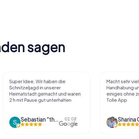
nden sagen
Super Idee. Wir haben die
Macht sehr vie
Schnitzeljagd in unserer
Handhabung und
Heimatstadt gemacht und waren
einiges ohne zu
2 h mit Pause gut unterhalten
Tolle App
Sebastian “the sleeping Boxer Dog” Röhner
Sharina 
02.08.