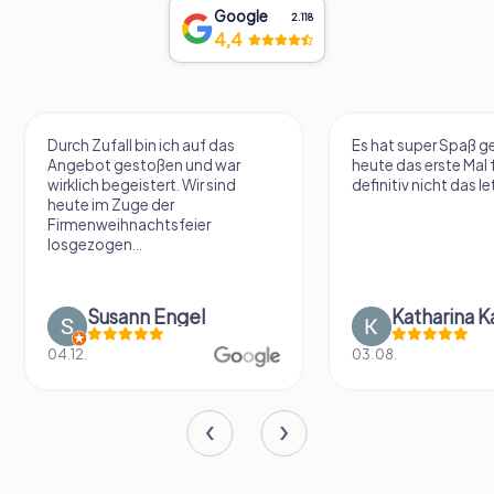
Google
2.118
4,4
Durch Zufall bin ich auf das
Es hat super Spaß 
Angebot gestoßen und war
heute das erste Mal 
wirklich begeistert. Wir sind
definitiv nicht das le
heute im Zuge der
Firmenweihnachtsfeier
losgezogen...
Susann Engel
Katharina K
04.12.
03.08.