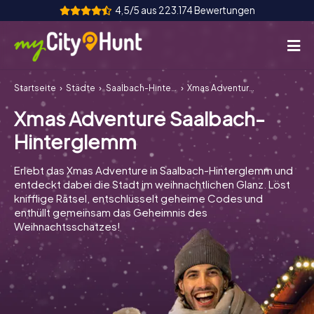
4,5/5 aus 223.174 Bewertungen
Startseite
Städte
Saalbach-Hinterglemm
Xmas Adventure Saalbach-Hinterglemm
So funktioniert's
Xmas Adventure Saalbach-
Städte
Hinterglemm
Touren
Erlebt das Xmas Adventure in Saalbach-Hinterglemm und
entdeckt dabei die Stadt im weihnachtlichen Glanz. Löst
Teamevent
knifflige Rätsel, entschlüsselt geheime Codes und
enthüllt gemeinsam das Geheimnis des
Tickets
Weihnachtsschatzes!
INT
AT
CH
DE
ES
FR
UK
IE
IT
NL