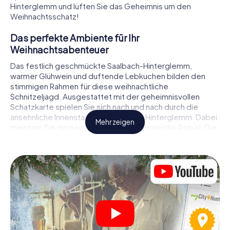
Hinterglemm und lüften Sie das Geheimnis um den
Weihnachtsschatz!
Das perfekte Ambiente für Ihr
Weihnachtsabenteuer
Das festlich geschmückte Saalbach-Hinterglemm,
warmer Glühwein und duftende Lebkuchen bilden den
stimmigen Rahmen für diese weihnachtliche
Schnitzeljagd. Ausgestattet mit der geheimnisvollen
Schatzkarte spielen Sie sich nach und nach durch die
ansehnliche Innenstadt von Saalbach-Hinterglemm. Dabei
Mehr zeigen
meistern Sie gemeinsam abwechslungsreiche Rätsel. Die
Weihnachtsthematik zieht sich als roter Faden durch das
X-Mas Adventure in Saalbach-Hinterglemm. Auf
spielerische Weise erfahren Sie faszinierende Anekdoten
rund um das nahende Weihnachtsfest. Wird es Ihnen
gelingen, die Hinweise richtig zu deuten und anderen
Schatzsuchern stets einen Schritt voraus zu sein?
Der Weihnachtsmarkt von Saalbach-
Hinterglemm als Zwischenstopp