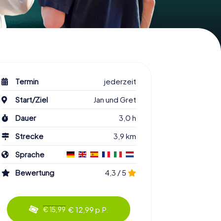
Termin
jederzeit
Start/Ziel
Jan und Gret
Dauer
3,0 h
Strecke
3,9 km
Sprache
Bewertung
4,3 / 5
€ 12,99 p.P.
€ 15,99