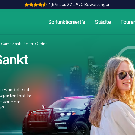
4,5/5 aus 222.990 Bewertungen
So funktioniert's
Städte
Toure
 Game Sankt Peter-Ording
ankt
erwandelt sich
Agenten löst ihr
dt vor dem
r?