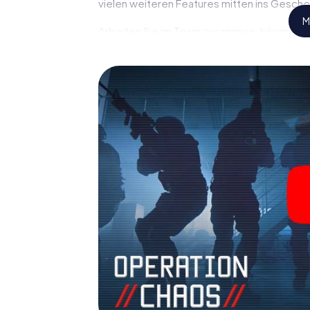
vielen weiteren Features mitten ins Gesche
M
Arbeiten Sie im Team zusammen, hören Sie f
Verbindungspersonen auf Ihre Seite. Bei 
Sie und Ihr Team mit allen Wassern gewasch
Gegensatz zu James Bond und Co. werden Si
sich mit Ihrem Team im Highscore von Sankt
persönlichen Bildergalerie. Das myCityHun
ganz persönlichen Erlebnisspielplatz. Holen 
Geheimagenten und verwandeln Sie Sankt 