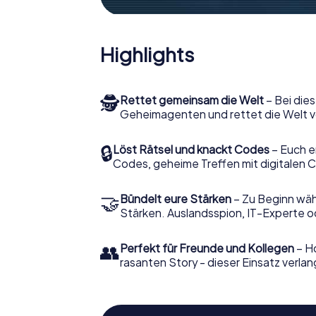
Highlights
🕵
Rettet gemeinsam die Welt
– Bei dies
Geheimagenten und rettet die Welt v
🔒
Löst Rätsel und knackt Codes
– Euch e
Codes, geheime Treffen mit digitalen C
🤝
Bündelt eure Stärken
– Zu Beginn wähl
Stärken. Auslandsspion, IT-Experte od
👥
Perfekt für Freunde und Kollegen
– Ho
rasanten Story - dieser Einsatz verlan