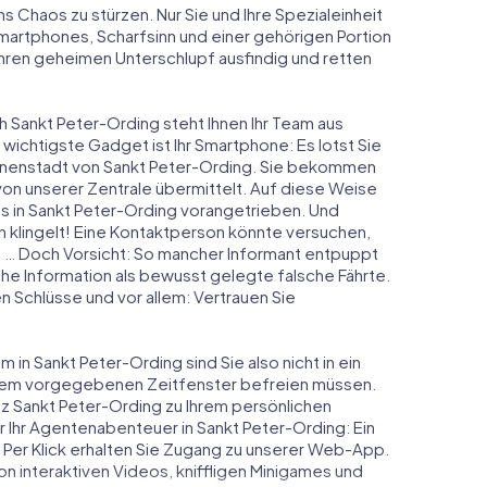
ns Chaos zu stürzen. Nur Sie und Ihre Spezialeinheit
Smartphones, Scharfsinn und einer gehörigen Portion
 ihren geheimen Unterschlupf ausfindig und retten
h Sankt Peter-Ording steht Ihnen Ihr Team aus
 wichtigste Gadget ist Ihr Smartphone: Es lotst Sie
Innenstadt von Sankt Peter-Ording. Sie bekommen
on unserer Zentrale übermittelt. Auf diese Weise
 in Sankt Peter-Ording vorangetrieben. Und
 klingelt! Eine Kontaktperson könnte versuchen,
en … Doch Vorsicht: So mancher Informant entpuppt
he Information als bewusst gelegte falsche Fährte.
en Schlüsse und vor allem: Vertrauen Sie
in Sankt Peter-Ording sind Sie also nicht in ein
einem vorgegebenen Zeitfenster befreien müssen.
z Sankt Peter-Ording zu Ihrem persönlichen
r Ihr Agentenabenteuer in Sankt Peter-Ording: Ein
 Per Klick erhalten Sie Zugang zu unserer Web-App.
 von interaktiven Videos, kniffligen Minigames und