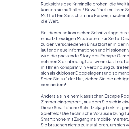
Rücksichtslose Kriminelle drohen, die Welt i
können sie aufhalten! Bewaffnet mit Ihren 
Mut heften Sie sich an ihre Fersen, machen
die Welt.
Bei dieser actionreichen Schnitzeljagd durc
einsatzfreudigen Mitstreitern zur Seite. Das
zu den verschiedenen Einsatzorten in der 
laufend neue Informationen und Missionen v
wird die packende Story des Escape Games
nehmen Sie unbedingt ab, wenn das Telefon
mit Ihnen konspirativ in Verbindung zu tret
sich als dubioser Doppelagent und so manc
Seien Sie auf der Hut, ziehen Sie die richtig
niemandem!
Anders als in einem klassischen Escape Room 
Zimmer eingesperrt, aus dem Sie sich in 
Diese Smartphone Schnitzeljagd erklärt gan
Spielfeld! Die technische Voraussetzung fü
Smartphone mit Zugang ins mobile Internet.
Sie brauchen nichts zu installieren, um sich