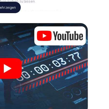
hen ziehen zu lassen.
ehr zeigen
eindliche Spione ab und bringen Sie
diesem Escape Game in Sankt Peter-Ording müssen
en sein, um die Bösewichte aufzuhalten. Im
e jedoch nicht zu stillen Helden: Sie verewigen
 Peter-Ording und erhalten Zugang zu Ihrer ganz
t Escape Game macht Sankt Peter-Ording zu Ihrem
Sie sich Ihre Tickets in die Welt der Spionage und
Peter-Ording in einen Outdoor Escape Room!