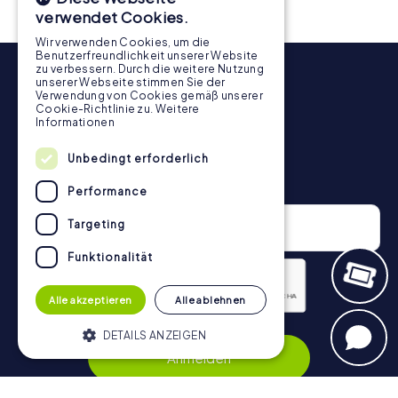
Schnitzeljagd in Santiago de Querétaro für jedes Team –
verwendet Cookies.
klein wie groß – zu einem Highlight.
Wir verwenden Cookies, um die
Benutzerfreundlichkeit unserer Website
zu verbessern. Durch die weitere Nutzung
unserer Webseite stimmen Sie der
Verwendung von Cookies gemäß unserer
Cookie-Richtlinie zu.
Weitere
Informationen
Unbedingt erforderlich
Newsletter
Performance
Targeting
Funktionalität
Alle akzeptieren
Alle ablehnen
Datenschutzerklärung
DETAILS ANZEIGEN
Anmelden
Unbedingt erforderlich
Performance