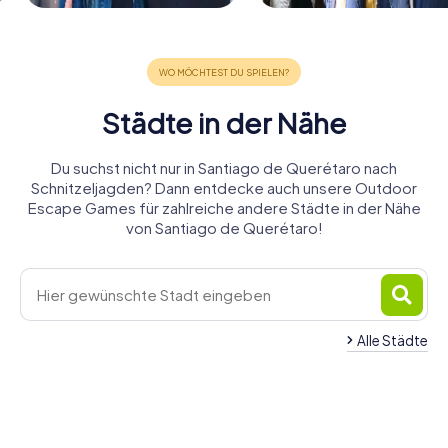
Städte in der Nähe
Du suchst nicht nur in Santiago de Querétaro nach
Schnitzeljagden? Dann entdecke auch unsere Outdoor
Escape Games für zahlreiche andere Städte in der Nähe
von Santiago de Querétaro!
Alle Städte
San Miguel
Mexiko-
de Allende
Irapuato
Guanajuato
Morelia
Stadt
Aguascalientes
4 Touren
4 Touren
4 Touren
Puebla
Zacatecas
4 Touren
4 Touren
4 Touren
verfügbar
verfügbar
verfügbar
5 Touren
4 Touren
verfügbar
verfügbar
verfügbar
verfügbar
verfügbar
4,5
5,0