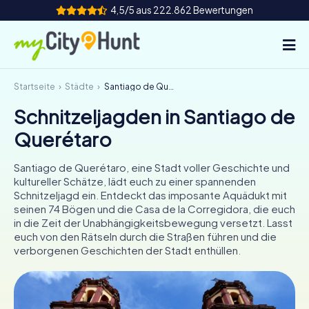
4,5/5 aus 222.862 Bewertungen
Startseite
Städte
Santiago de Querétaro
So funktioniert's
Schnitzeljagden in Santiago de
Städte
Querétaro
Touren
Santiago de Querétaro, eine Stadt voller Geschichte und
kultureller Schätze, lädt euch zu einer spannenden
Teamevent
Schnitzeljagd ein. Entdeckt das imposante Aquädukt mit
seinen 74 Bögen und die Casa de la Corregidora, die euch
Tickets
in die Zeit der Unabhängigkeitsbewegung versetzt. Lasst
euch von den Rätseln durch die Straßen führen und die
verborgenen Geschichten der Stadt enthüllen.
INT
AT
CH
DE
ES
FR
UK
IE
IT
NL