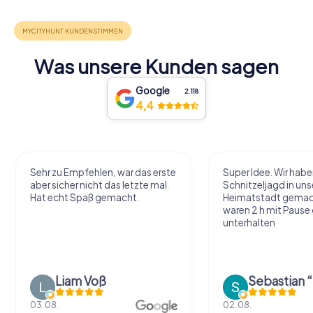
Was unsere Kunden sagen
Google
2.118
4,4
Sehr zu Empfehlen, war das erste
Super Idee. Wir habe
aber sicher nicht das letzte mal.
Schnitzeljagd in uns
Hat echt Spaß gemacht.
Heimatstadt gemac
waren 2 h mit Pause
unterhalten
Liam Voß
03.08.
02.08.