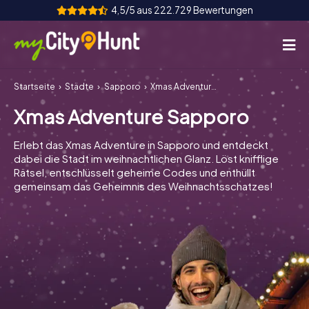
4,5/5 aus 222.729 Bewertungen
Startseite
Städte
Sapporo
Xmas Adventure Sapporo
So funktioniert's
Xmas Adventure Sapporo
Städte
Erlebt das Xmas Adventure in Sapporo und entdeckt
Touren
dabei die Stadt im weihnachtlichen Glanz. Löst knifflige
Rätsel, entschlüsselt geheime Codes und enthüllt
gemeinsam das Geheimnis des Weihnachtsschatzes!
Teamevent
Tickets
INT
AT
CH
DE
ES
FR
UK
IE
IT
NL