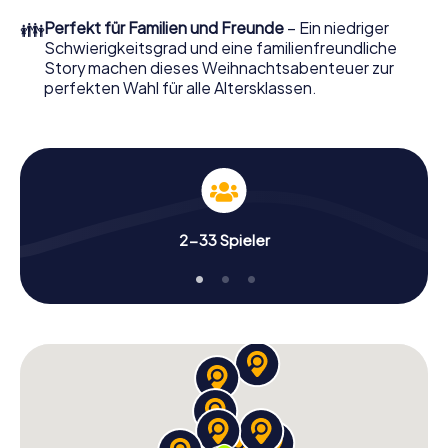
perfekten Weihnachtsfeier in Sapporo erwartet: Spaß,
👪
Perfekt für Familien und Freunde
– Ein niedriger
Teambuilding und eine stimmungsvolle
Schwierigkeitsgrad und eine familienfreundliche
Weihnachtsthematik. Gönnen Sie Ihren Kollegen also
Story machen dieses Weihnachtsabenteuer zur
einen unvergesslichen Ausklang des Jahres und planen Sie
perfekten Wahl für alle Altersklassen.
unser X-Mas Adventure als Programmpunkt Ihrer
Weihnachtsfeier in Sapporo ein!
2-33 Spieler