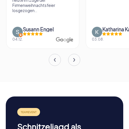
heute im Zuge der
Firmenweihnachtsfeier
losgezogen...
Susann Engel
Katharina K
04.12.
03.08.
Schnitzeljagd als