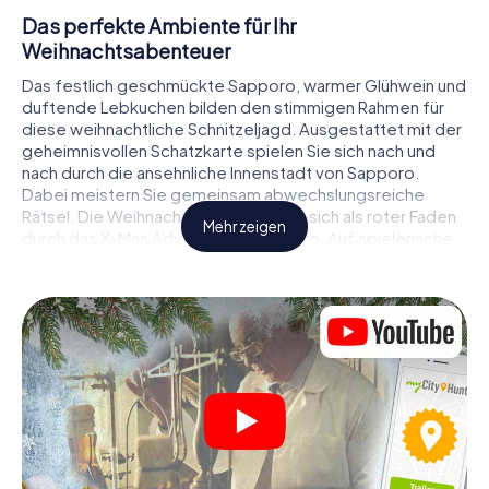
Das perfekte Ambiente für Ihr
Weihnachtsabenteuer
Das festlich geschmückte Sapporo, warmer Glühwein und
duftende Lebkuchen bilden den stimmigen Rahmen für
diese weihnachtliche Schnitzeljagd. Ausgestattet mit der
geheimnisvollen Schatzkarte spielen Sie sich nach und
nach durch die ansehnliche Innenstadt von Sapporo.
Dabei meistern Sie gemeinsam abwechslungsreiche
Rätsel. Die Weihnachtsthematik zieht sich als roter Faden
Mehr zeigen
durch das X-Mas Adventure in Sapporo. Auf spielerische
Weise erfahren Sie faszinierende Anekdoten rund um das
nahende Weihnachtsfest. Wird es Ihnen gelingen, die
Hinweise richtig zu deuten und anderen Schatzsuchern
stets einen Schritt voraus zu sein?
Der Weihnachtsmarkt von Sapporo als
Zwischenstopp
Stellen Sie ein kompetentes Team aus Freunden oder
Familienmitgliedern zusammen und begeben Sie sich
gemeinsam auf eine weihnachtliche Rätseltour durch