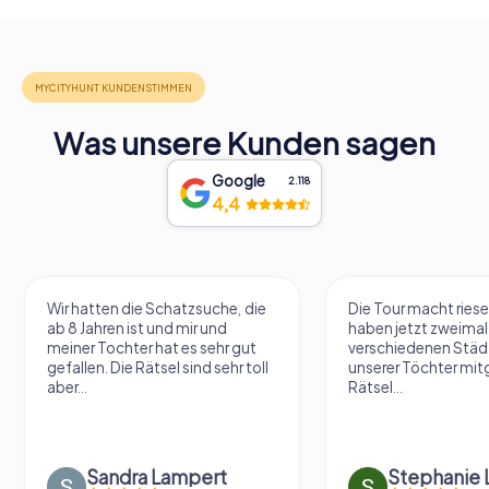
Was unsere Kunden sagen
Google
2.118
4,4
Wir hatten die Schatzsuche, die
Die Tour macht riese
ab 8 Jahren ist und mir und
haben jetzt zweimal 
meiner Tochter hat es sehr gut
verschiedenen Städ
gefallen. Die Rätsel sind sehr toll
unserer Töchter mit
aber...
Rätsel...
Sandra Lampert
Stephanie L