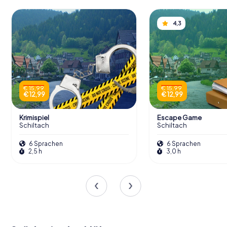
4,3
€ 15,99
€ 15,99
€ 12,99
€ 12,99
Krimispiel
Escape Game
Schiltach
Schiltach
6 Sprachen
6 Sprachen
2,5 h
3,0 h