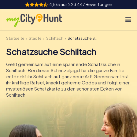
4,5/5 aus 223.447 Bewertungen
Startseite
Städte
Schiltach
Schatzsuche Schiltach
So funktioniert's
Schatzsuche Schiltach
Städte
Geht gemeinsam auf eine spannende Schatzsuche in
Touren
Schiltach! Bei dieser Schnitzeljagd für die ganze Familie
entdeckt ihr Schiltach auf ganz neue Art! Gemeinsam löst
ihr knifflige Rätsel, knackt geheime Codes und folgt einer
Teamevent
mysteriösen Schatzkarte zu den schönsten Ecken von
Schiltach.
Tickets
INT
AT
CH
DE
ES
FR
UK
IE
IT
NL