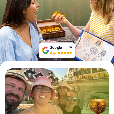
Tickets buchen
Gutscheine bestellen
Google
2.118
4,4