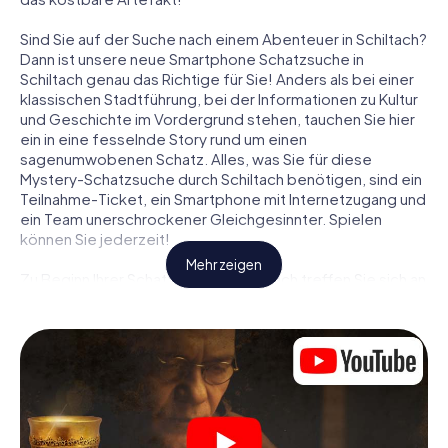
Sind Sie auf der Suche nach einem Abenteuer in Schiltach?
Dann ist unsere neue Smartphone Schatzsuche in
Schiltach genau das Richtige für Sie! Anders als bei einer
klassischen Stadtführung, bei der Informationen zu Kultur
und Geschichte im Vordergrund stehen, tauchen Sie hier
ein in eine fesselnde Story rund um einen
sagenumwobenen Schatz. Alles, was Sie für diese
Mystery-Schatzsuche durch Schiltach benötigen, sind ein
Teilnahme-Ticket, ein Smartphone mit Internetzugang und
ein Team unerschrockener Gleichgesinnter. Spielen
können Sie jederzeit!
Mehr zeigen
Zu Beginn Ihrer Schatzsuche in Schiltach treffen Sie sich an
einem zentralen Ort zum gemeinsamen Briefing. Dann
werden die Rollen verteilt. Wer aus Ihrem Team ist ein
geborener Spurensucher? Wer ein waschechter
Abenteurer? Und wer hat das Zeug zum Code-Knacker?
Bei unserer Schatzsuche in Schiltach ist für jeden Spieler
die passende Rolle dabei.
Sind die Rollen verteilt, kann die Krimi-Schatzsuche durch