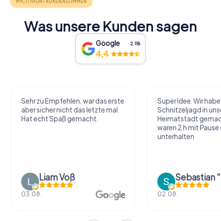
Was unsere Kunden sagen
Google
2.118
4,4
Sehr zu Empfehlen, war das erste
Super Idee. Wir habe
aber sicher nicht das letzte mal.
Schnitzeljagd in uns
Hat echt Spaß gemacht.
Heimatstadt gemac
waren 2 h mit Pause
unterhalten
Liam Voß
03.08.
02.08.