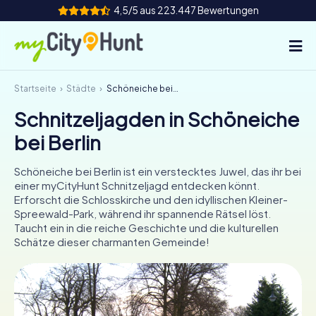
4,5/5 aus 223.447 Bewertungen
Startseite
Städte
Schöneiche bei Berlin
So funktioniert's
Schnitzeljagden in Schöneiche
Städte
bei Berlin
Touren
Schöneiche bei Berlin ist ein verstecktes Juwel, das ihr bei
einer myCityHunt Schnitzeljagd entdecken könnt.
Teamevent
Erforscht die Schlosskirche und den idyllischen Kleiner-
Spreewald-Park, während ihr spannende Rätsel löst.
Tickets
Taucht ein in die reiche Geschichte und die kulturellen
Schätze dieser charmanten Gemeinde!
INT
AT
CH
DE
ES
FR
UK
IE
IT
NL