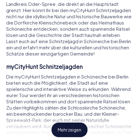
Landkreis Oder-Spree, die direkt an die Hauptstadt
grenzt. Hier könnt ihr bei den myCityHunt Schnitzeljagden
nicht nur die idyllische Natur und historische Bauwerke wie
die Dorfkirche Kleinschönebeck oder das Heimathaus
Schöneiche entdecken, sondern auch spannende Rätsel
lösen und die Geschichte der Stadt hautnah erleben.
Lasst euch auf eine Schnitzeljagd in Schöneiche bei Berlin
ein und erfahrt mehr über die kulturellen und historischen
Schätze dieser einzigartigen Gemeinde!
myCityHunt Schnitzeljagden
Die myCityHunt Schnitzeljagden in Schöneiche bei Berlin
bieten euch die Möglichkeit, die Stadt auf eine
spielerische und interaktive Weise zu erkunden. Während
eurer Tour werdet ihr an verschiedenen historischen
Stätten vorbeikommen und dort spannende Rätsel lösen.
Zu den Highlights zählen die Schlosskirche Schöneiche,
ein beeindruckender barocker Bau, und der Kleiner-
Spreewald-Park, der euch mit seiner Naturidylle
verzaubern wird. Auch der Raufutterspeicher Schöneiche,
Mehr zeigen
ein historisches Gebäude aus dem 18. Jahrhundert, ist Teil
der Route und ein absolutes Muss für