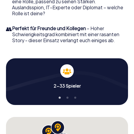
eine Rolle, passend zu seinen Stärken.
ganz persönlichen Bildergalerie. Das myCityHunt Escape
Auslandsspion, IT-Experte oder Diplomat – welche
Game macht Schwarzenberg/Erzgeb. zu Ihrem ganz
Rolle ist deine?
persönlichen Erlebnisspielplatz. Holen Sie sich Ihre
Tickets in die Welt der Spionage und Geheimagenten und
verwandeln Sie Schwarzenberg/Erzgeb. in einen Outdoor
👥
Perfekt für Freunde und Kollegen
– Hoher
Escape Room!
Schwierigkeitsgrad kombiniert mit einer rasanten
Story - dieser Einsatz verlangt euch einiges ab.
2-33 Spieler