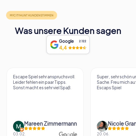
Was unsere Kunden sagen
Google
2.122
4,4
Escape Spiel sehr anspruchsvoll.
Super , sehr schön un
Leider fehlen ein paar Tipps.
Sache. Freu mich au
Sonst macht es sehr viel Spaß.
Escaps Spiel
Mareen Zimmermann
Nicole Gra
03.02.
20.06.