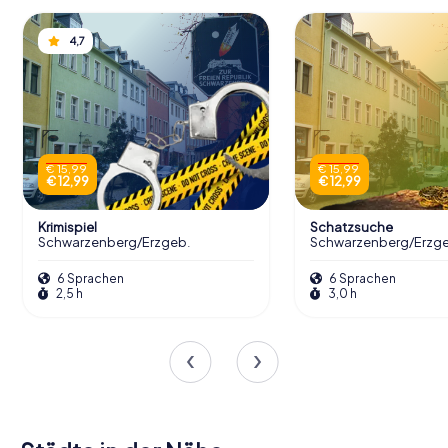
4,7
€ 15,99
€ 15,99
€ 12,99
€ 12,99
Krimispiel
Schatzsuche
Schwarzenberg/Erzgeb.
Schwarzenberg/Erzg
6 Sprachen
6 Sprachen
2,5 h
3,0 h