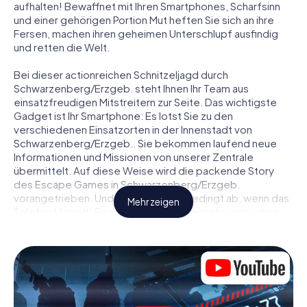
aufhalten! Bewaffnet mit Ihren Smartphones, Scharfsinn
und einer gehörigen Portion Mut heften Sie sich an ihre
Fersen, machen ihren geheimen Unterschlupf ausfindig
und retten die Welt.
Bei dieser actionreichen Schnitzeljagd durch
Schwarzenberg/Erzgeb. steht Ihnen Ihr Team aus
einsatzfreudigen Mitstreitern zur Seite. Das wichtigste
Gadget ist Ihr Smartphone: Es lotst Sie zu den
verschiedenen Einsatzorten in der Innenstadt von
Schwarzenberg/Erzgeb.. Sie bekommen laufend neue
Informationen und Missionen von unserer Zentrale
übermittelt. Auf diese Weise wird die packende Story
des Escape Games in Schwarzenberg/Erzgeb.
vorangetrieben. Und nehmen Sie unbedingt ab, wenn das
Mehr zeigen
Telefon klingelt! Eine Kontaktperson könnte versuchen,
mit Ihnen konspirativ in Verbindung zu treten … Doch
Vorsicht: So mancher Informant entpuppt sich als
dubioser Doppelagent und so manche Information als
bewusst gelegte falsche Fährte. Seien Sie auf der Hut,
ziehen Sie die richtigen Schlüsse und vor allem: Vertrauen
Sie niemandem!