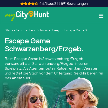
4,5/5 aus 223.591 Bewertungen
Startseite
Städte
Schwarzenberg/Erzgeb.
Escape Game Schwarzenberg/Erzgeb.
So funktioniert's
Escape Game
Städte
Schwarzenberg/Erzgeb.
Touren
Beim Escape Game in Schwarzenberg/Erzgeb.
verwandelt sich Schwarzenberg/Erzgeb. in euren
Teamevent
Spielplatz. Als Agenten löst ihr Rätsel, enttarnt Verräter
und rettet die Stadt vor dem Untergang. Seid ihr bereit für
Tickets
das Abenteuer?
INT
AT
CH
DE
ES
FR
UK
IE
IT
NL