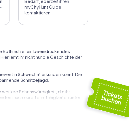
en
Bedarf jederzeit ihren
-
myCityHunt Guide
kontaktieren.
Die Rothmühle, ein beeindruckendes
ier lernt ihr nicht nur die Geschichte der
eamevent in Schwechat erkunden könnt. Die
spannende Schnitzeljagd.
e weitere Sehenswürdigkeit, die ihr
sondern auch eure Teamfähigkeiten unter
 aus dem 2. Jahrhundert, bietet euch die