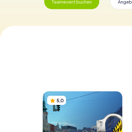
Teamevent buchen
Angeb
5,0