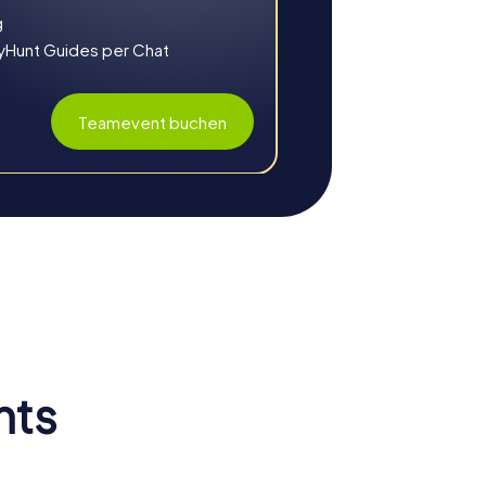
g
yHunt Guides per Chat
Teamevent buchen
halb eures Teams zu stärken. Durch die
egen besser kennen und könnt eure
nts
 die gemeinsame Lösung von Aufgaben lernt
nen.