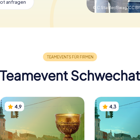
ot anfragen
© C.Stadler/Bwag,
CC BY
Teamevent Schwecha
4,9
4,3