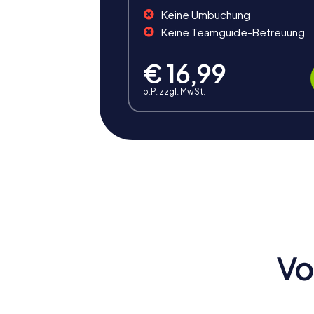
Keine Umbuchung
Keine Teamguide-Betreuung
€ 16,99
p.P. zzgl. MwSt.
Vorteile eines Teambuildin
Ein Teambuilding in Schwechat bietet euch 
gemeinsame Lösung von Aufgaben und Herau
Zusammenarbeit verbessern.
Vo
Positive Energie und Teamgeist
Ein Teamevent in Schwechat inspiriert de
ihr, dass die unterschiedlichen Stärken und