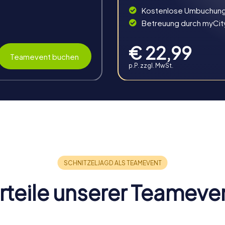
Kostenlose Umbuchun
Betreuung durch myCit
€ 22,99
Teamevent buchen
p.P. zzgl. MwSt.
g in Schwechat
die Möglichkeit, den Zusammenhalt und die Kommunikation inner
sforderungen lernt ihr die Stärken und Schwächen eurer Koll
rteile unserer Teameve
n Teamgeist und stärkt das Zusammengehörigkeitsgefühl. Durch
 Fähigkeiten eines jeden Einzelnen das Team zum Ziel führen kön