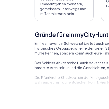
G
Teamaufgaben meistern,
E
gemeinsam unterwegs und
im Team kreativ sein.
Gründe für ein myCityHun
Ein Teamevent in Schwechat bietet euch die
historisches Gebäude, ist eine der vielen St
Mühle kennen, sondern könnt auch eure Fähi
Das Schloss Altkettenhof, auch bekannt als
barocke Architektur und die Geschichten, di
Die Pfarrkirche St. Jakob, ein denkmalgesc
während eurer Tour entdecken könnt. Hier k
Beweis stellen.
Schwechat ist auch bekannt für seine römisc
Möglichkeit, in die Geschichte der Stadt ei