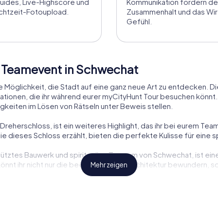
uides, Live-Highscore und
Kommunikation fördern d
chtzeit-Fotoupload.
Zusammenhalt und das Wir
Gefühl.
t Teamevent in Schwechat
 Möglichkeit, die Stadt auf eine ganz neue Art zu entdecken. 
ationen, die ihr während eurer myCityHunt Tour besuchen könnt. H
gkeiten im Lösen von Rätseln unter Beweis stellen.
 Dreherschloss, ist ein weiteres Highlight, das ihr bei eurem T
e dieses Schloss erzählt, bieten die perfekte Kulisse für eine 
hütztes Bauwerk und spirituelles Zentrum von Schwechat, ist ein
önnt ihr nicht nur die beeindruckende Architektur bewundern, 
Mehr zeigen
he Vergangenheit. Das Kastell Ala Nova, eine historische Stätte
nzutauchen und gleichzeitig eure Detektivfähigkeiten zu testen.