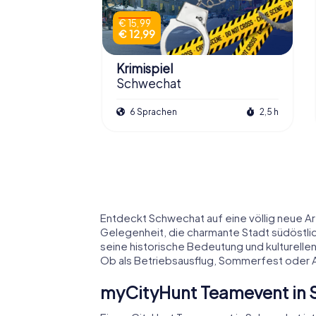
€ 15,99
€ 12,99
Krimispiel
Schwechat
6 Sprachen
2,5 h
Entdeckt Schwechat auf eine völlig neue Ar
Gelegenheit, die charmante Stadt südöstlic
seine historische Bedeutung und kulturelle
Ob als Betriebsausflug, Sommerfest oder A
myCityHunt Teamevent in