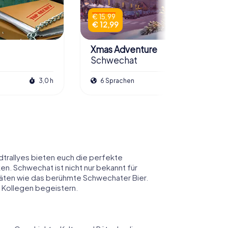
€ 15,99
€ 12,99
Xmas Adventure
Schwechat
3,0 h
6 Sprachen
2,5 h
dtrallyes bieten euch die perfekte
n. Schwechat ist nicht nur bekannt für
itäten wie das berühmte Schwechater Bier.
 Kollegen begeistern.