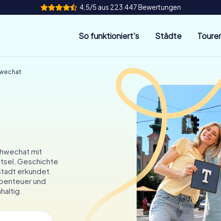
4,5/5 aus 223.447 Bewertungen
So funktioniert's
Städte
Toure
hwechat
chwechat mit
ätsel, Geschichte
Stadt erkundet.
 Abenteuer und
altig.