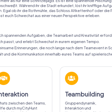
ehr als nur eine Schnitzeljagd. Es ist eine spannende Mischung 
hweißt. Während ihr die Stadt erkundet, löst ihr knifflige Aufg
gal ob ihr die Rothmühle, das Schloss Altkettenhof oder die P
ässt euch Schwechat aus einer neuen Perspektive erleben.
uch spannenden Aufgaben, die Teamarbeit und Kreativität erford
uch passt, und erlebt Schwechat in eurem eigenen Tempo.
insame Erinnerungen, die noch lange nach dem Teamevent in S
 und die Kommunikation innerhalb eures Teams auf spielerisch
nteraktion
Teambuilding
hats zwischen den Teams,
Gruppendynamik,
ilfe durch myCityHunt
Interaktion und