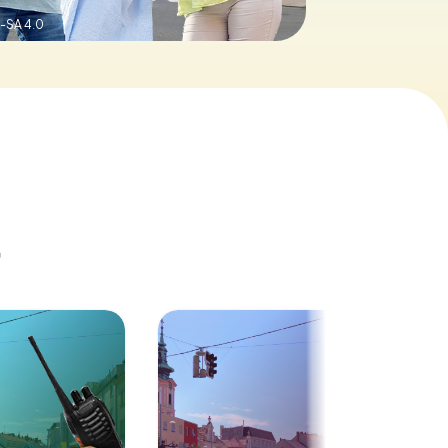
-SA 4.0
t