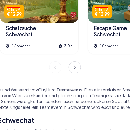
€ 15,99
€ 15,99
€ 12,99
€ 12,99
Schatzsuche
Escape Game
Schwechat
Schwechat
6 Sprachen
3,0 h
6 Sprachen
t und Weise mit myCityHunt Teamevents. Diese interaktiven Sta
h von Wien zu erkunden und gleichzeitig den Teamgeist zu stärke
n Sehenswürdigkeiten, sondern auch für seine leckeren Spezial
bteilungsfeier, ein Teamevent in Schwechat wird euch und eure
 Schwechat