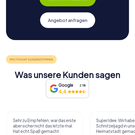
Angebot anfragen
Was unsere Kunden sagen
Google
2.118
4,4
Sehr zu Empfehlen, war das erste
Super Idee. Wir habe
aber sicher nicht das letzte mal.
Schnitzeljagd in uns
Hat echt Spaß gemacht.
Heimatstadt gemac