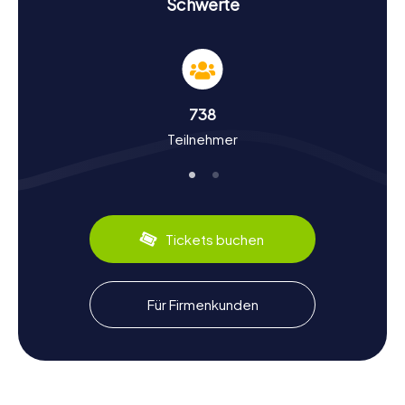
Schwerte
Geschichte und Kultur bei der Schnitzeljagd in
Schwerte
Bei unseren Schnitzeljagden erfahrt ihr mehr über die
reiche Geschichte und Kultur von Schwerte. Die Stadt
wurde erstmals im Jahr 962 erwähnt und hat seitdem eine
738
bewegte Geschichte erlebt. Wusstet ihr, dass Schwerte
Teilnehmer
1391 das Münzrecht und 1397 das volle Stadtrecht erhielt?
Oder dass die Stadt 1419 dem Hansebund beitrat? Solche
und viele weitere interessante Fakten werdet ihr während
der Schnitzeljagd erfahren. Auch kulinarisch hat Schwerte
einiges zu bieten: Probiert doch einmal die regionale
Spezialität, das Schwerter Bier, das in der örtlichen
Tickets buchen
Brauerei gebraut wird.
Nach der Schnitzeljagd in Schwerte die
Für Firmenkunden
Umgebung erkunden
Nach einer aufregenden Schnitzeljagd in Schwerte könnt
ihr die Umgebung weiter erkunden. Ein beliebter
Ausflugsort ist der Hengsteysee, der nur wenige
Kilometer von Schwerte entfernt liegt. Hier könnt ihr