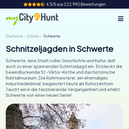
4,5/5 aus 222.990 Bewertungen
Startseite
Städte
Schwerte
So funktioniert's
Schnitzeljagden in Schwerte
Städte
Schwerte, eine Stadt voller Geschichte und Kultur, lädt
Touren
euch zu einer spannenden Schnitzeljagd ein. Entdeckt die
beeindruckende St.-Viktor-Kirche und das historische
Ruhrtalmuseum. Die Rohrmeisterei, ein ehemaliges
Teamevent
Industriedenkmal, begeistert heute als Kulturzentrum.
Taucht ein in die faszinierende Vergangenheit und erlebt
Tickets
Schwerte von einer neuen Seite!
INT
AT
CH
DE
ES
FR
UK
IE
IT
NL