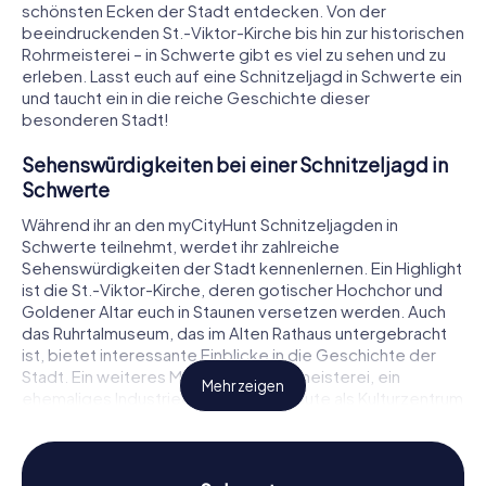
schönsten Ecken der Stadt entdecken. Von der
beeindruckenden St.-Viktor-Kirche bis hin zur historischen
Rohrmeisterei – in Schwerte gibt es viel zu sehen und zu
erleben. Lasst euch auf eine Schnitzeljagd in Schwerte ein
und taucht ein in die reiche Geschichte dieser
besonderen Stadt!
Sehenswürdigkeiten bei einer Schnitzeljagd in
Schwerte
Während ihr an den myCityHunt Schnitzeljagden in
Schwerte teilnehmt, werdet ihr zahlreiche
Sehenswürdigkeiten der Stadt kennenlernen. Ein Highlight
ist die St.-Viktor-Kirche, deren gotischer Hochchor und
Goldener Altar euch in Staunen versetzen werden. Auch
das Ruhrtalmuseum, das im Alten Rathaus untergebracht
ist, bietet interessante Einblicke in die Geschichte der
Stadt. Ein weiteres Muss ist die Rohrmeisterei, ein
Mehr zeigen
ehemaliges Industriedenkmal, das heute als Kulturzentrum
genutzt wird. An diesen Orten werdet ihr nicht nur
spannende Rätsel lösen, sondern auch viel über die Stadt
erfahren.