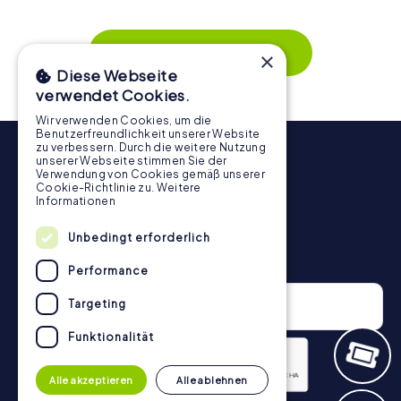
wird. Die interaktiven Aufgaben fördern das
Zusammenspiel und erzeugen einen echten Teamspirit.
Dank der einfachen Handhabung über das Smartphone
Mehr zeigen
×
behält ihr jederzeit den Überblick. So wird die
Diese Webseite
Schnitzeljagd in Schwerte für jedes Team – klein wie groß
verwendet Cookies.
– zu einem Highlight.
Wir verwenden Cookies, um die
Benutzerfreundlichkeit unserer Website
zu verbessern. Durch die weitere Nutzung
unserer Webseite stimmen Sie der
Verwendung von Cookies gemäß unserer
Cookie-Richtlinie zu.
Weitere
Informationen
Unbedingt erforderlich
Newsletter
Performance
Targeting
Funktionalität
Alle akzeptieren
Alle ablehnen