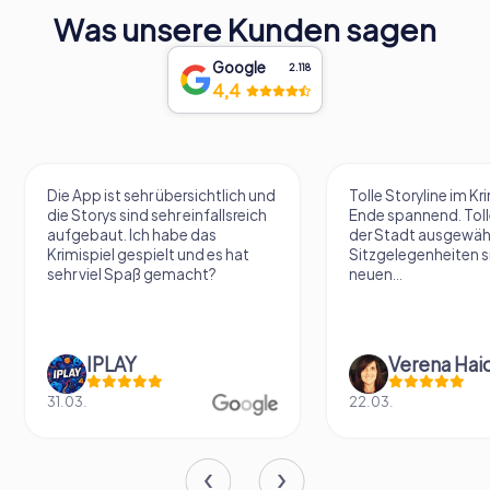
Was unsere Kunden sagen
Google
2.118
4,4
Die App ist sehr übersichtlich und
Tolle Storyline im Kr
die Storys sind sehr einfallsreich
Ende spannend. Tolle
aufgebaut. Ich habe das
der Stadt ausgewäh
Krimispiel gespielt und es hat
Sitzgelegenheiten s
sehr viel Spaß gemacht?
neuen...
IPLAY
31.03.
22.03.