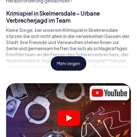
Herausforderung gewachsen?
Krimispiel in Skelmersdale – Urbane
Verbrecherjagd im Team
Keine Sorge, bei unserem Krimispiel in Skelmersdale
stürzen Sie sich nicht allein in die verwinkelten Gassen der
Stadt. Ihre Freunde und Verwandten stehen Ihnen zur
Seite und gemeinsam heften Sie sich als schlagkräftiges
Ermittlerteam an die Fersen des Schwerverbrechers, der
Skelmersdale in Angst und Schrecken versetzt! Voll und
Mehr zeigen
ganz verlassen können Sie sich dabei auf Ihr wichtigstes
Ermittlerutensil, Ihr Smartphone. Mittels GPS-Navigation
leitet es Sie auf Ihrer Spurensuche zum Tatort, zu
zahlreichen Schauplätzen in Skelmersdale, die mit der Tat
in Verbindung stehen, und schließlich zum Mörder. An
jedem Ort knacken Sie knifflige Rätsel und kommen so
Stück für Stück der Lösung des Falls immer näher. Anders
als bei einem klassischen Krimi Dinner in Skelmersdale
bestimmen also Sie das Geschehen, bewegen sich an der
frischen Luft und entdecken obendrein die Stadt mit ganz
neuen Augen.