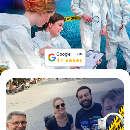
Tickets buchen
Gutscheine bestellen
Google
2.118
4,4