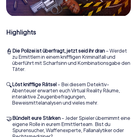
Mitmachkrimi in Skelmersdale - Die interaktive
Krimi Tour
Und Sie werden Augen machen, was das myCityHunt
Krimispiel Skelmersdale aus Ihren Smartphones
Highlights
herausholt! Ob Videoschalte zu einem Zeugen, geheimes
Belauschen von Verdächtigen oder die virtuelle
Erkundung konspirativer Räumlichkeiten – dieser
👮
Die Polizei ist überfragt, jetzt seid ihr dran
– Werdet
Mitmachkrimi nutzt sämtliche multimedialen Fähigkeiten
zu Ermittlern in einem kniffligen Kriminalfall und
Ihres Handgeräts. Das Krimispiel in Skelmersdale holt aber
überführt mit Scharfsinn und Kombinationsgabe den
auch aus Ihnen und Ihren Mitstreitern verborgene Talente
Täter.
heraus! Sie schlüpfen in spannende Rollen und meistern
die Krimi-Stadtrallye durch Skelmersdale als Kriminalist,
Fallanalytiker oder Gerichtsmediziner. Sie bekommen
🔍
Löst knifflige Rätsel
– Bei diesem Detektiv-
herausfordernde Zusatzaufgaben auf Ihre Handys
Abenteuer erwarten euch Virtual Reality Räume,
gespielt, die Ihrem jeweiligem Charakter entsprechen
interaktive Zeugenbefragungen,
und dem Schlagwort „Abwechslungsreichtum“ an ganz
Beweismittelanalysen und vieles mehr.
neue Bedeutung verleihen.
🤝
Bündelt eure Stärken
– Jeder Spieler übernimmt eine
Das Krimispiel in Skelmersdale kann beginnen!
eigene Rolle in eurem Ermittlerteam. Bist du
Nun fehlt Ihnen nur noch eine Kleinigkeit, um mit Ihren
Spurensucher, Waffenexperte, Fallanalytiker oder
Ermittlungen in Skelmersdale zu starten: Ihr Ticketcode!
Rechtsmediziner?