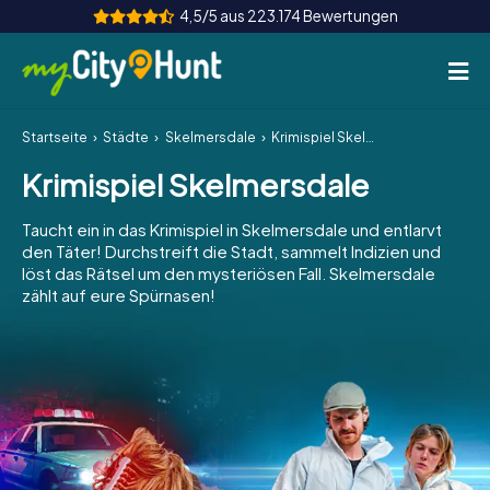
4,5/5 aus 223.174 Bewertungen
Startseite
Städte
Skelmersdale
Krimispiel Skelmersdale
So funktioniert's
Krimispiel Skelmersdale
Städte
Taucht ein in das Krimispiel in Skelmersdale und entlarvt
Touren
den Täter! Durchstreift die Stadt, sammelt Indizien und
löst das Rätsel um den mysteriösen Fall. Skelmersdale
zählt auf eure Spürnasen!
Teamevent
Tickets
INT
AT
CH
DE
ES
FR
UK
IE
IT
NL