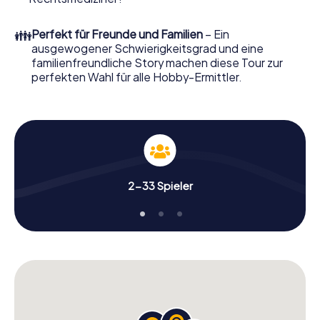
Ordern Sie ihn mit wenigen Klicks in unserem Ticketshop,
schon in wenigen Minuten finden Sie ihn in Ihrem eMail-
👪
Perfekt für Freunde und Familien
– Ein
Postfach. Jetzt starten Sie Ihren Online-Browser, geben
ausgewogener Schwierigkeitsgrad und eine
Ihren Code ein – und sind startklar!
familienfreundliche Story machen diese Tour zur
perfekten Wahl für alle Hobby-Ermittler.
Worauf warten Sie noch? Skelmersdale zählt auf Sie!
2-33 Spieler