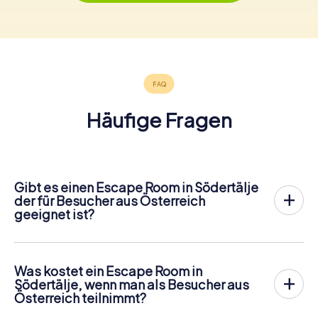
Häufige Fragen
Gibt es einen Escape Room in Södertälje
der für Besucher aus Österreich
geeignet ist?
In Södertälje gibt es jetzt die Möglichkeit, ein
Outdoor
Escape Game in der Innenstadt von Södertälje
zu spielen!
Anders als bei einem klassischen Escape Room, bei dem
Was kostet ein Escape Room in
die Spieler in einen kleinen Raum eingesperrt werden,
Södertälje, wenn man als Besucher aus
findet das myCityHunt Outdoor Escape Game in
Österreich teilnimmt?
Södertälje an der frischen Luft statt. Ähnlich wie bei einer
Ein Indoor Escape Room kostet für gewöhnlich pauschal