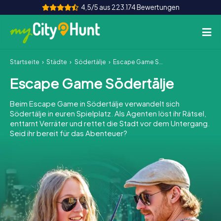
4,5/5 aus 223.174 Bewertungen
Startseite
Städte
Södertälje
Escape Game Södertälje
So funktioniert's
Escape Game Södertälje
Städte
Beim Escape Game in Södertälje verwandelt sich
Touren
Södertälje in euren Spielplatz. Als Agenten löst ihr Rätsel,
enttarnt Verräter und rettet die Stadt vor dem Untergang.
Seid ihr bereit für das Abenteuer?
Teamevent
Tickets
INT
AT
CH
DE
ES
FR
UK
IE
IT
NL