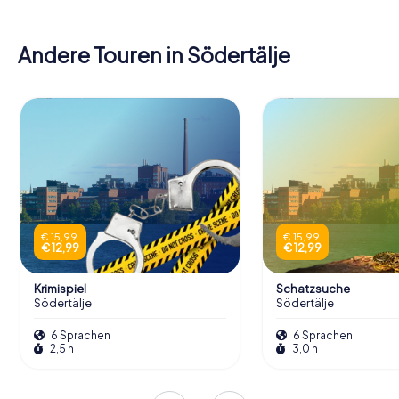
Andere Touren in Södertälje
€ 15,99
€ 15,99
€ 12,99
€ 12,99
Krimispiel
Schatzsuche
Södertälje
Södertälje
6 Sprachen
6 Sprachen
2,5 h
3,0 h