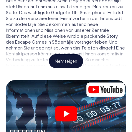
Bei dieser actionreichen Schnitzeljagd durch Södertälje
steht Ihnen Ihr Team aus einsatzfreudigen Mitstreitern zur
Seite. Das wichtigste Gadget ist Ihr Smartphone: Es lotst
Sie zu den verschiedenen Einsatzorten in der Innenstadt
von Södertälje. Sie bekommen laufend neue
Informationen und Missionen von unserer Zentrale
übermittelt. Auf diese Weise wird die packende Story
des Escape Games in Södertälje vorangetrieben. Und
nehmen Sie unbedingt ab, wenn das Telefon klingelt! Eine
Kontaktperson könnte versuchen, mit Ihnen konspirativ in
Verbindung zu treten … Doch Vorsicht: So mancher
Mehr zeigen
Informant entpuppt sich als dubioser Doppelagent und so
manche Information als bewusst gelegte falsche Fährte.
Seien Sie auf der Hut, ziehen Sie die richtigen Schlüsse
und vor allem: Vertrauen Sie niemandem!
Anders als in einem klassischen Escape Room in
Södertälje sind Sie also nicht in ein Zimmer eingesperrt,
aus dem Sie sich in einem vorgegebenen Zeitfenster
befreien müssen. Diese Smartphone Schnitzeljagd erklärt
ganz Södertälje zu Ihrem persönlichen Spielfeld! Die
technische Voraussetzung für Ihr Agentenabenteuer in
Södertälje: Ein Smartphone mit Zugang ins mobile