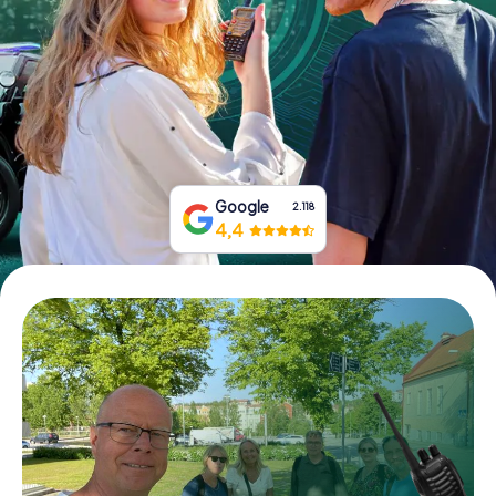
Tickets buchen
Gutscheine bestellen
Google
2.118
4,4