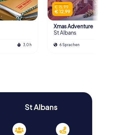
€ 15,99
€ 12,99
Xmas Adventure
St Albans
3,0 h
6 Sprachen
2,5 h
St Albans