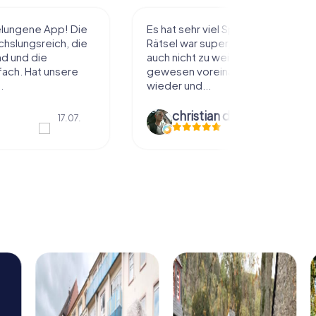
gelungene App! Die
Es hat sehr viel Spaß gemacht. Die
hslungsreich, die
Rätsel war super,und sie waren
d und die
auch nicht zu weit entfernt
ach. Hat unsere
gewesen voreinander. Gerne
.
wieder und...
christian dank
12.07.
17.07.