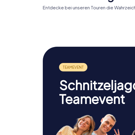
Entdecke bei unseren Touren die Wahrzeich
Abtei von St
Ye Olde 
Albans
Cocks
Schnitzeljag
Teamevent