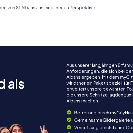
en von St Albans aus einer neuen Perspektive.
Fighting
St Michae
Clock Tower
Church
Aus unserer langjährigen Erfah
Anforderungen, die sich bei der
Albans ergeben. Mit dem myCit
d als
wir daher ein Paket speziell fü
erweitert unsere bewährten Tou
die unsere Schnitzeljagden zum
Albans machen.
Betreuung durch myCityHun
Gemeinsame Bildergalerie 
Vernetzung durch Team-Ch