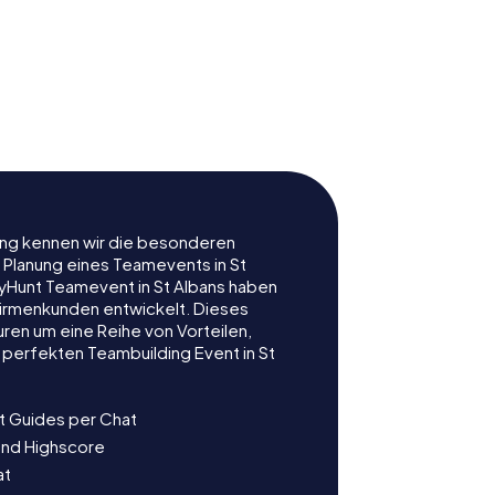
l's
Corn Exchange
rung kennen wir die besonderen
 Planung eines Teamevents in St
yHunt Teamevent in St Albans haben
r Firmenkunden entwickelt. Dieses
ren um eine Reihe von Vorteilen,
 perfekten Teambuilding Event in St
t Guides per Chat
und Highscore
at