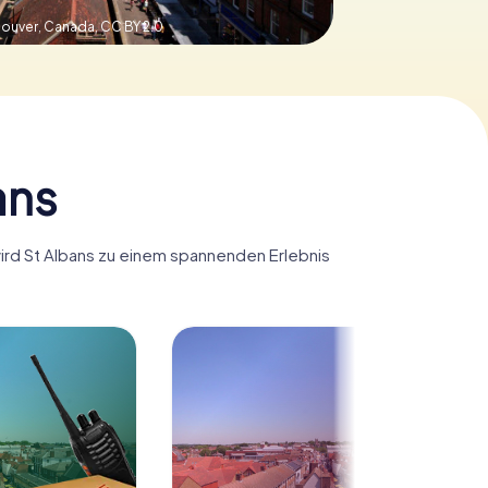
couver, Canada,
CC BY 2.0
ans
wird St Albans zu einem spannenden Erlebnis