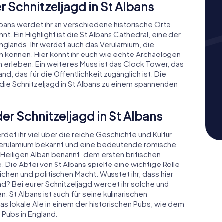
 Schnitzeljagd in St Albans
lbans werdet ihr an verschiedene historische Orte
nt. Ein Highlight ist die St Albans Cathedral, eine der
glands. Ihr werdet auch das Verulamium, die
n können. Hier könnt ihr euch wie echte Archäologen
 erleben. Ein weiteres Muss ist das Clock Tower, das
nd, das für die Öffentlichkeit zugänglich ist. Die
n die Schnitzeljagd in St Albans zu einem spannenden
er Schnitzeljagd in St Albans
det ihr viel über die reiche Geschichte und Kultur
s Verulamium bekannt und eine bedeutende römische
Heiligen Alban benannt, dem ersten britischen
. Die Abtei von St Albans spielte eine wichtige Rolle
lichen und politischen Macht. Wusstet ihr, dass hier
d? Bei eurer Schnitzeljagd werdet ihr solche und
 St Albans ist auch für seine kulinarischen
as lokale Ale in einem der historischen Pubs, wie dem
 Pubs in England.