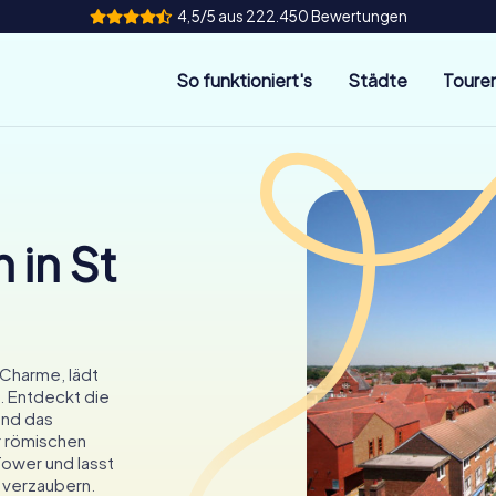
4,5/5 aus 222.450 Bewertungen
So funktioniert's
Städte
Toure
 in St
 Charme, lädt
. Entdeckt die
und das
r römischen
Tower und lasst
 verzaubern.