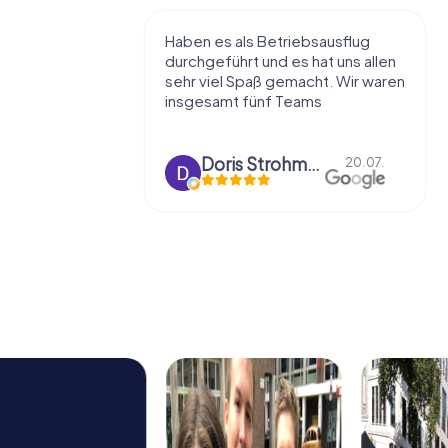
r super.
Haben es als Betriebsausflug
edacht,
durchgeführt und es hat uns allen
lange dran
sehr viel Spaß gemacht. Wir waren
App ist sehr
insgesamt fünf Teams
Doris Strohmeyer
20.07.
26.07.