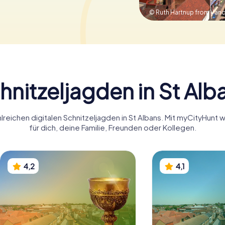
© Ruth Hartnup from Van
hnitzeljagden in St Alb
lreichen digitalen Schnitzeljagden in St Albans. Mit myCityHunt 
für dich, deine Familie, Freunden oder Kollegen.
4,2
4,1