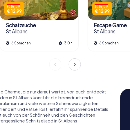
€ 15,99
€ 15,99
€ 12,99
€ 12,99
Schatzsuche
Escape Game
St Albans
St Albans
6 Sprachen
3,0 h
6 Sprachen
und Charme, die nur darauf wartet, von euch entdeckt
den in St Albans könnt ihr die beeindruckende
Verulamium und viele weitere Sehenswürdigkeiten
lendert und Rätsel löst, erfahrt ihr spannende Details
sst euch von der Schönheit und den Geschichten
ergessliche Schnitzeljagd in St Albans.