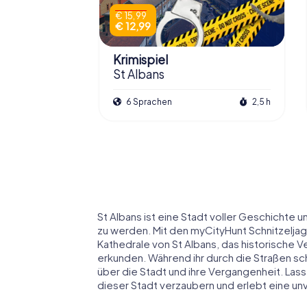
€ 15,99
€ 12,99
Krimispiel
St Albans
6 Sprachen
2,5 h
St Albans ist eine Stadt voller Geschichte 
zu werden. Mit den myCityHunt Schnitzeljag
Kathedrale von St Albans, das historische 
erkunden. Während ihr durch die Straßen sch
über die Stadt und ihre Vergangenheit. La
dieser Stadt verzaubern und erlebt eine unv