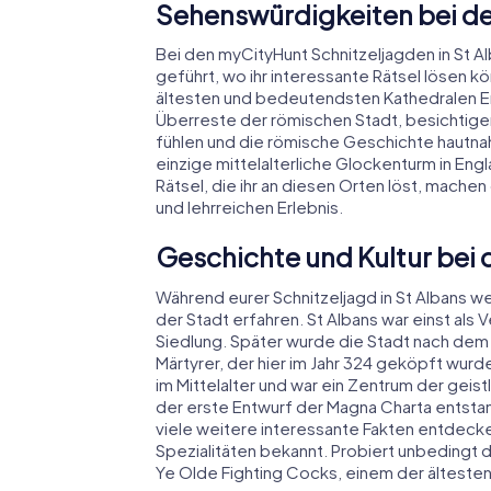
Sehenswürdigkeiten bei der
Bei den myCityHunt Schnitzeljagden in St A
geführt, wo ihr interessante Rätsel lösen kön
ältesten und bedeutendsten Kathedralen En
Überreste der römischen Stadt, besichtige
fühlen und die römische Geschichte hautnah
einzige mittelalterliche Glockenturm in Engla
Rätsel, die ihr an diesen Orten löst, mache
und lehrreichen Erlebnis.
Geschichte und Kultur bei d
Während eurer Schnitzeljagd in St Albans wer
der Stadt erfahren. St Albans war einst al
Siedlung. Später wurde die Stadt nach dem 
Märtyrer, der hier im Jahr 324 geköpft wurde
im Mittelalter und war ein Zentrum der geist
der erste Entwurf der Magna Charta entstan
viele weitere interessante Fakten entdecken.
Spezialitäten bekannt. Probiert unbedingt d
Ye Olde Fighting Cocks, einem der ältesten