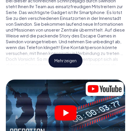
Bei dieser actionreichen Schnitzeljagd durch Swindon
steht Ihnen Ihr Team aus einsatzfreudigen Mitstreitern zur
Seite. Das wichtigste Gadget ist Ihr Smartphone: Es lotst
Sie zu den verschiedenen Einsatzorten in der Innenstadt
von Swindon. Sie bekommen laufend neue Informationen
und Missionen von unserer Zentrale übermittelt. Auf diese
Weise wird die packende Story des Escape Games in
Swindon vorangetrieben. Und nehmen Sie unbedingt ab,
wenn das Telefon klingelt! Eine Kontaktperson könnte
versuchen, mit Ihnen konspirativ in Verbindung zu treten …
Doch Vorsicht: So mancher Informant entpuppt sich als
Mehr zeigen
dubioser Doppelagent und so manche Information als
bewusst gelegte falsche Fährte. Seien Sie auf der Hut,
ziehen Sie die richtigen Schlüsse und vor allem: Vertrauen
Sie niemandem!
Anders als in einem klassischen Escape Room in Swindon
sind Sie also nicht in ein Zimmer eingesperrt, aus dem Sie
sich in einem vorgegebenen Zeitfenster befreien
müssen. Diese Smartphone Schnitzeljagd erklärt ganz
Swindon zu Ihrem persönlichen Spielfeld! Die technische
Voraussetzung für Ihr Agentenabenteuer in Swindon: Ein
Smartphone mit Zugang ins mobile Internet. Per Klick