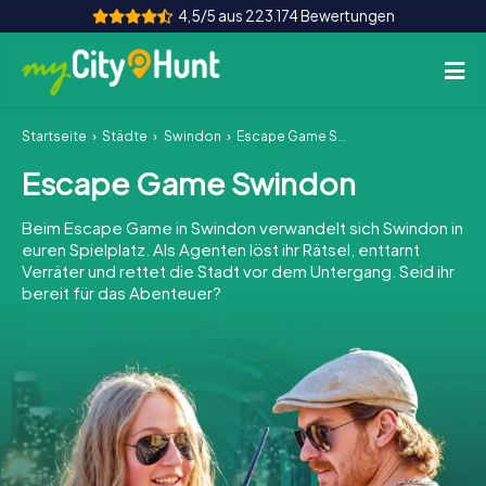
4,5/5 aus 223.174 Bewertungen
Startseite
Städte
Swindon
Escape Game Swindon
So funktioniert's
Escape Game Swindon
Städte
Beim Escape Game in Swindon verwandelt sich Swindon in
Touren
euren Spielplatz. Als Agenten löst ihr Rätsel, enttarnt
Verräter und rettet die Stadt vor dem Untergang. Seid ihr
bereit für das Abenteuer?
Teamevent
Tickets
INT
AT
CH
DE
ES
FR
UK
IE
IT
NL