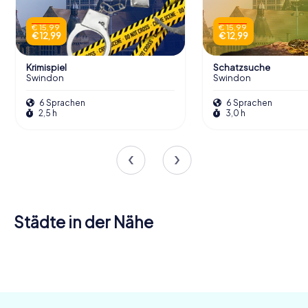
€ 15,99
€ 15,99
€ 12,99
€ 12,99
Krimispiel
Schatzsuche
Swindon
Swindon
6 Sprachen
6 Sprachen
2,5 h
3,0 h
Städte in der Nähe
Chippenham
Witney
4 Touren
4 Touren
verfügbar
verfügbar
4,2