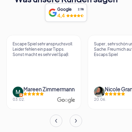
Google
2.118
4,4
Escape Spiel sehr anspruchsvoll.
Super , sehr schön un
Leider fehlen ein paar Tipps.
Sache. Freu mich au
Sonst macht es sehr viel Spaß.
Escaps Spiel
Mareen Zimmermann
Nicole Gra
03.02.
20.06.