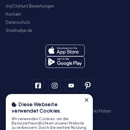
myCityHunt Bewertungen
Kontakt
Datenschutz
Stadtrallye.de
×
Schnitzeljagd
Diese Webseite
verwendet Cookies.
Wien
Graz
Linz
Salzburg
Innsbruck
Sankt Pölten
Wiener Neustadt
Steyr
Bregenz
Baden
Wir verwenden Cookies, um die
Krems an der Donau
Benutzerfreundlichkeit unserer Website
zu verbessern. Durch die weitere Nutzung