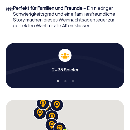
perfekten Weihnachtsfeier in Sydney erwartet: Spaß,
👪
Perfekt für Familien und Freunde
– Ein niedriger
Teambuilding und eine stimmungsvolle
Schwierigkeitsgrad und eine familienfreundliche
Weihnachtsthematik. Gönnen Sie Ihren Kollegen also
Story machen dieses Weihnachtsabenteuer zur
einen unvergesslichen Ausklang des Jahres und planen Sie
perfekten Wahl für alle Altersklassen.
unser X-Mas Adventure als Programmpunkt Ihrer
Weihnachtsfeier in Sydney ein!
2-33 Spieler