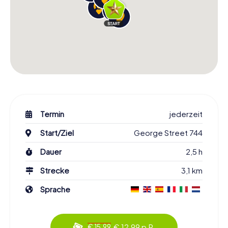
Termin
jederzeit
Start/Ziel
George Street 744
Dauer
2,5 h
Strecke
3,1 km
Sprache
€ 12,99 p.P.
€ 15,99