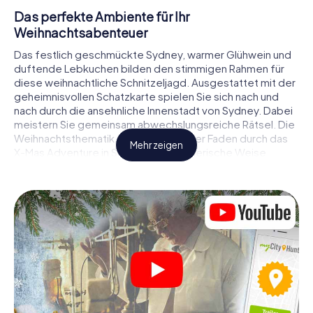
Das perfekte Ambiente für Ihr
Weihnachtsabenteuer
Das festlich geschmückte Sydney, warmer Glühwein und
duftende Lebkuchen bilden den stimmigen Rahmen für
diese weihnachtliche Schnitzeljagd. Ausgestattet mit der
geheimnisvollen Schatzkarte spielen Sie sich nach und
nach durch die ansehnliche Innenstadt von Sydney. Dabei
meistern Sie gemeinsam abwechslungsreiche Rätsel. Die
Weihnachtsthematik zieht sich als roter Faden durch das
Mehr zeigen
X-Mas Adventure in Sydney. Auf spielerische Weise
erfahren Sie faszinierende Anekdoten rund um das
nahende Weihnachtsfest. Wird es Ihnen gelingen, die
Hinweise richtig zu deuten und anderen Schatzsuchern
stets einen Schritt voraus zu sein?
Der Weihnachtsmarkt von Sydney als
Zwischenstopp
Stellen Sie ein kompetentes Team aus Freunden oder
Familienmitgliedern zusammen und begeben Sie sich
gemeinsam auf eine weihnachtliche Rätseltour durch