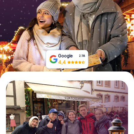
Tickets buchen
Gutscheine bestellen
Google
2.118
4,4