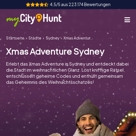
4,5/5 aus 223.174 Bewertungen
Startseite
Städte
Sydney
Xmas Adventure Sydney
So funktioniert's
Xmas Adventure Sydney
Städte
Erlebt das Xmas Adventure in Sydney und entdeckt dabei
Touren
die Stadt im weihnachtlichen Glanz. Löst knifflige Rätsel,
entschlüsselt geheime Codes und enthüllt gemeinsam
das Geheimnis des Weihnachtsschatzes!
Teamevent
Tickets
INT
AT
CH
DE
ES
FR
UK
IE
IT
NL