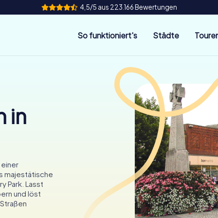
4,5/5 aus 223.166 Bewertungen
So funktioniert's
Städte
Toure
 in
 einer
s majestätische
y Park. Lasst
ern und löst
 Straßen