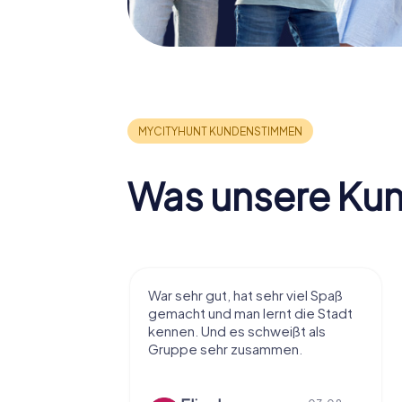
Was unsere Ku
r viel Spaß
Sehr zu Empfehlen, war das erste
t die Stadt
aber sicher nicht das letzte mal.
ißt als
Hat echt Spaß gemacht.
en.