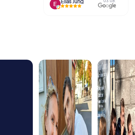
Liam Voß
03.08.
03.08.