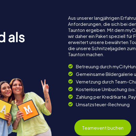
Aus unserer langjährigen Erfah
Anforderungen, die sich bei de
Taunton ergeben. Mit dem myCi
d als
wir daher ein Paket speziell fü
erweitert unsere bewährten Tou
die unsere Schnitzeljagden zum
Taunton machen.
Betreuung durch myCityHun
Gemeinsame Bildergalerie 
Vernetzung durch Team-Ch
Kostenlose Umbuchung
(bis
Zahlung per Kreditkarte, Pa
Umsatzsteuer-Rechnung
Teamevent buchen