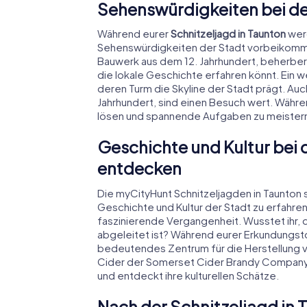
Sehenswürdigkeiten bei de
Während eurer
Schnitzeljagd in Taunton
werd
Sehenswürdigkeiten der Stadt vorbeikomm
Bauwerk aus dem 12. Jahrhundert, beherbe
die lokale Geschichte erfahren könnt. Ein we
deren Turm die Skyline der Stadt prägt. Auc
Jahrhundert, sind einen Besuch wert. Während
lösen und spannende Aufgaben zu meister
Geschichte und Kultur bei 
entdecken
Die myCityHunt Schnitzeljagden in Taunton 
Geschichte und Kultur der Stadt zu erfahren
faszinierende Vergangenheit. Wusstet ihr, 
abgeleitet ist? Während eurer Erkundungstou
bedeutendes Zentrum für die Herstellung v
Cider der Somerset Cider Brandy Company p
und entdeckt ihre kulturellen Schätze.
Nach der Schnitzeljagd in