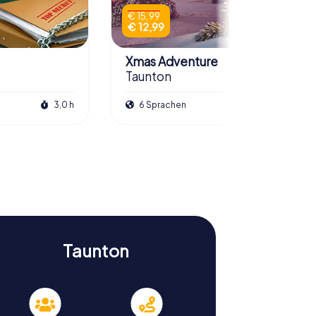
€ 15,99
€ 12,99
Xmas Adventure
Taunton
3,0 h
6 Sprachen
2,5 h
Taunton