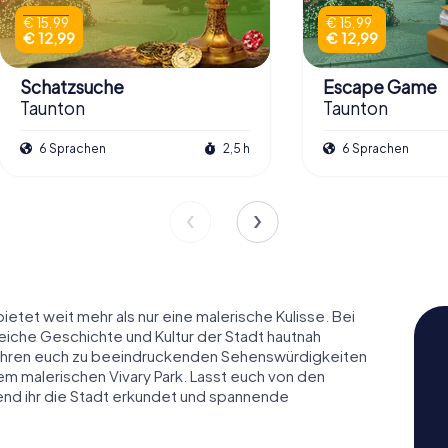
€ 15,99
€ 15,99
€ 12,99
€ 12,99
Schatzsuche
Escape Game
Taunton
Taunton
6 Sprachen
2,5 h
6 Sprachen
ietet weit mehr als nur eine malerische Kulisse. Bei
reiche Geschichte und Kultur der Stadt hautnah
führen euch zu beeindruckenden Sehenswürdigkeiten
m malerischen Vivary Park. Lasst euch von den
nd ihr die Stadt erkundet und spannende