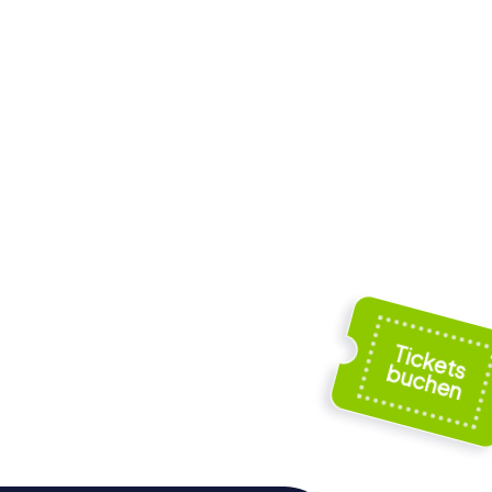
's
tholic
Taunton Unitarian
Chapel