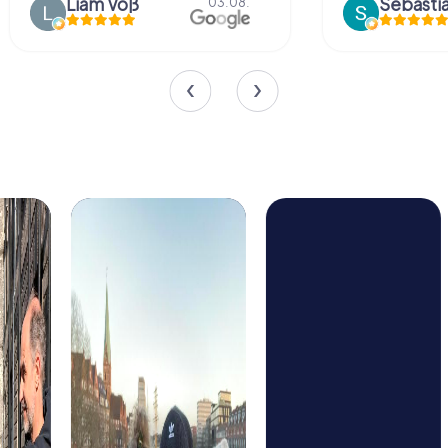
Sebastian “the sleeping Boxer Dog” Röhner
Sharina 
02.08.