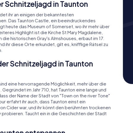
r Schnitzeljagd in Taunton
et ihr an einigen der bekanntesten
en. Das Taunton Castle, ein beeindruckendes
rgt heute das Museum of Somerset, wo ihr mehr über
iteres Highlight ist die Kirche St Mary Magdalene,
h die historischen Gray's Almshouses, erbaut im 17.
 ihr diese Orte erkundet, gilt es, knifflige Rätsel zu
n.
der Schnitzeljagd in Taunton
sind eine hervorragende Möglichkeit, mehr über die
. Gegründet im Jahr 710, hat Taunton eine lange und
dass der Name der Stadt von "Town on the river Tone"
r erfahrt ihr auch, dass Taunton einst ein
on Cider war, und ihr könnt den berühmten trockenen
robieren. Taucht ein in die Geschichten der Stadt
 Taunton entspannen