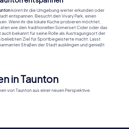
aunton
könnt ihr die Umgebung weiter erkunden oder
adt entspannen. Besucht den Vivary Park, einen
ssen. Wenn ihr die lokale Küche probieren möchtet,
litäten wie den traditionellen Somerset Cider oder das
 auch bekannt für seine Rolle als Austragungsort der
 beliebten Ziel für Sportbegeisterte macht. Lasst
harmanten Straßen der Stadt ausklingen und genießt
n in Taunton
en von Taunton aus einer neuen Perspektive.
St George
Gray's
Roman Ca
Hall
Almshouses
Church