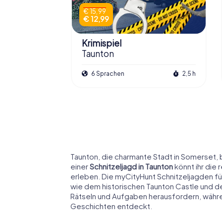
€ 15,99
€ 12,99
Krimispiel
Taunton
6 Sprachen
2,5 h
Taunton, die charmante Stadt in Somerset, b
einer
Schnitzeljagd in Taunton
könnt ihr die 
erleben. Die myCityHunt Schnitzeljagden 
wie dem historischen Taunton Castle und de
Rätseln und Aufgaben herausfordern, währe
Geschichten entdeckt.