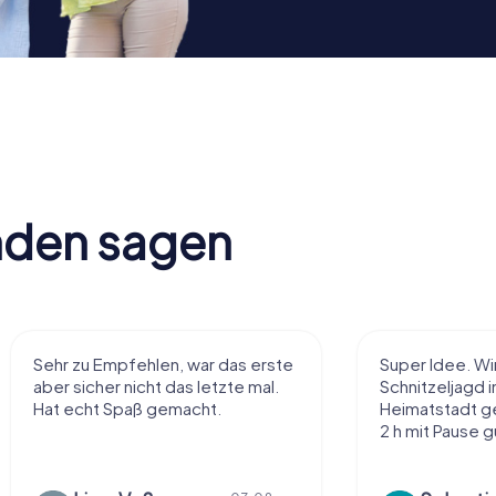
nden sagen
Super Idee. Wir haben die
Macht sehr vie
Schnitzeljagd in unserer
Handhabung und
Heimatstadt gemacht und waren
einiges ohne zu
2 h mit Pause gut unterhalten
Tolle App