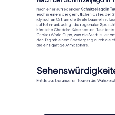
Nach einer aufregenden
Schnitzeljagd in T
euch in einem der gemütlichen Cafés der St
idyllischen Ort, um die Seele baumeln zu la
solltet ihr unbedingt die regionalen Spezia
köstliche Cheddar-Käse kosten. Taunton ist
Cricket World Cups, was die Stadt zu einem
den Tag mit einem Spaziergang durch die c
die einzigartige Atmosphäre.
Sehenswürdigkeite
Entdecke bei unseren Touren die Wahrzeich
St Mary
Magdalene
Masonic 