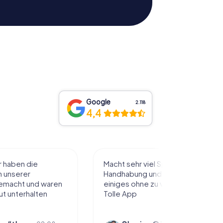
Google
2.118
4,4
l Spaß, einfache
Sehr schöne Idee die Stadt auf
 Rätsel, man sieht
diese Art kennenzulernen. Alles
 viel zu laufen!
nach eigenem Tempo und
Belieben abzulaufen und dabei
Dinge über die...