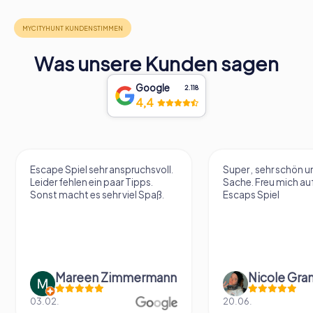
Was unsere Kunden sagen
Google
2.118
4,4
Escape Spiel sehr anspruchsvoll.
Super , sehr schön un
Leider fehlen ein paar Tipps.
Sache. Freu mich au
Sonst macht es sehr viel Spaß.
Escaps Spiel
Mareen Zimmermann
Nicole Gra
03.02.
20.06.