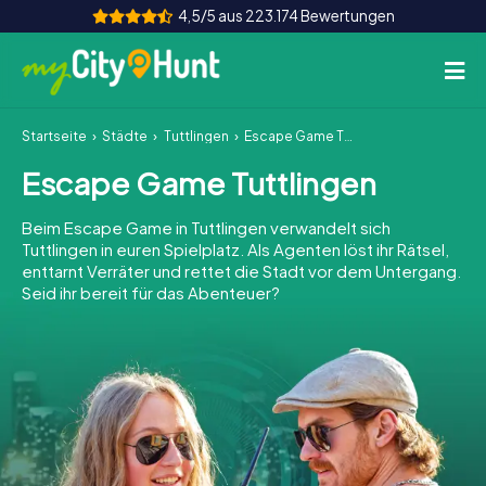
4,5/5 aus 223.174 Bewertungen
Startseite
Städte
Tuttlingen
Escape Game Tuttlingen
So funktioniert's
Escape Game Tuttlingen
Städte
Beim Escape Game in Tuttlingen verwandelt sich
Touren
Tuttlingen in euren Spielplatz. Als Agenten löst ihr Rätsel,
enttarnt Verräter und rettet die Stadt vor dem Untergang.
Seid ihr bereit für das Abenteuer?
Teamevent
Tickets
INT
AT
CH
DE
ES
FR
UK
IE
IT
NL