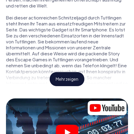
und retten die Welt.
Bei dieser actionreichen Schnitzeljagd durch Tuttlingen
steht Ihnen Ihr Team aus einsatzfreudigen Mitstreitern zur
Seite. Das wichtigste Gadget ist Ihr Smartphone: Es lotst
Sie zu den verschiedenen Einsatzorten in der Innenstadt
von Tuttlingen. Sie bekommen laufend neue
Informationen und Missionen von unserer Zentrale
übermittelt. Auf diese Weise wird die packende Story
des Escape Games in Tuttlingen vorangetrieben. Und
nehmen Sie unbedingt ab, wenn das Telefon klingelt! Eine
Kontaktperson könnte versuchen, mit Ihnen konspirativ in
Verbindung zu treten … Doch Vorsicht: So mancher
Mehr zeigen
Informant entpuppt sich als dubioser Doppelagent und so
manche Information als bewusst gelegte falsche Fährte.
Seien Sie auf der Hut, ziehen Sie die richtigen Schlüsse
und vor allem: Vertrauen Sie niemandem!
Anders als in einem klassischen Escape Room in Tuttlingen
sind Sie also nicht in ein Zimmer eingesperrt, aus dem Sie
sich in einem vorgegebenen Zeitfenster befreien
müssen. Diese Smartphone Schnitzeljagd erklärt ganz