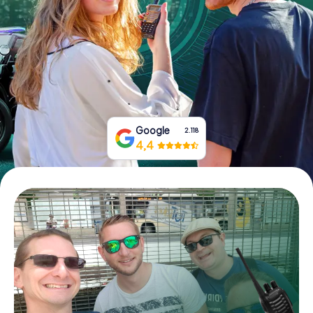
Tickets buchen
Gutscheine bestellen
Google
2.118
4,4