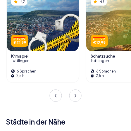
4,7
4,7
€ 15,99
€ 15,99
€ 12,99
€ 12,99
Krimispiel
Schatzsuche
Tuttlingen
Tuttlingen
6 Sprachen
6 Sprachen
2,5 h
2,5 h
Städte in der Nähe
Rietheim-
Mühlheim an