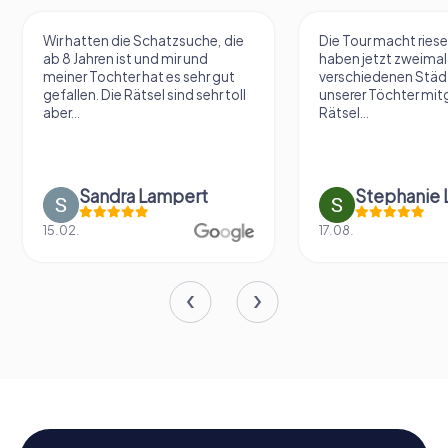
Wir hatten die Schatzsuche, die
Die Tour macht riese
ab 8 Jahren ist und mir und
haben jetzt zweimal 
meiner Tochter hat es sehr gut
verschiedenen Städ
gefallen. Die Rätsel sind sehr toll
unserer Töchter mit
aber...
Rätsel...
Sandra Lampert
Stephanie L
15.02.
17.08.