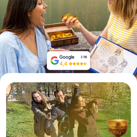
Tickets buchen
Gutscheine bestellen
Google
2.118
4,4