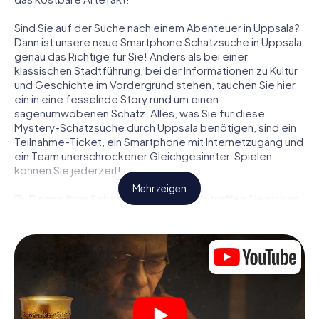
Sind Sie auf der Suche nach einem Abenteuer in Uppsala?
Dann ist unsere neue Smartphone Schatzsuche in Uppsala
genau das Richtige für Sie! Anders als bei einer
klassischen Stadtführung, bei der Informationen zu Kultur
und Geschichte im Vordergrund stehen, tauchen Sie hier
ein in eine fesselnde Story rund um einen
sagenumwobenen Schatz. Alles, was Sie für diese
Mystery-Schatzsuche durch Uppsala benötigen, sind ein
Teilnahme-Ticket, ein Smartphone mit Internetzugang und
ein Team unerschrockener Gleichgesinnter. Spielen
können Sie jederzeit!
Mehr zeigen
Zu Beginn Ihrer Schatzsuche in Uppsala treffen Sie sich an
einem zentralen Ort zum gemeinsamen Briefing. Dann
werden die Rollen verteilt. Wer aus Ihrem Team ist ein
geborener Spurensucher? Wer ein waschechter
Abenteurer? Und wer hat das Zeug zum Code-Knacker?
Bei unserer Schatzsuche in Uppsala ist für jeden Spieler
die passende Rolle dabei.
Sind die Rollen verteilt, kann die Krimi-Schatzsuche durch