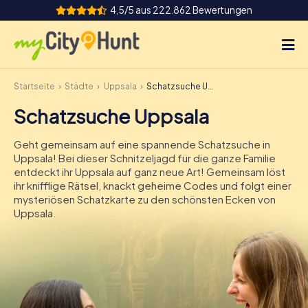
4,5/5 aus 222.862 Bewertungen
Startseite
Städte
Uppsala
Schatzsuche Uppsala
So funktioniert's
Schatzsuche Uppsala
Städte
Geht gemeinsam auf eine spannende Schatzsuche in
Touren
Uppsala! Bei dieser Schnitzeljagd für die ganze Familie
entdeckt ihr Uppsala auf ganz neue Art! Gemeinsam löst
ihr knifflige Rätsel, knackt geheime Codes und folgt einer
Teamevent
mysteriösen Schatzkarte zu den schönsten Ecken von
Uppsala.
Tickets
INT
AT
CH
DE
ES
FR
UK
IE
IT
NL