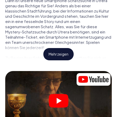
Dann ist unsere neue Smartphone Schatzsuche in Utrera
genau das Richtige für Sie! Anders als bei einer
klassischen Stadtführung, bei der Informationen zu Kultur
und Geschichte im Vordergrund stehen, tauchen Sie hier
ein in eine fesselnde Story rund um einen
sagenumwobenen Schatz. Alles, was Sie für diese
Mystery-Schatzsuche durch Utrera benötigen, sind ein
Teilnahme-Ticket, ein Smartphone mit Internetzugang und
ein Team unerschrockener Gleichgesinnter. Spielen
können Sie jederzeit!
Mehr zeigen
Zu Beginn Ihrer Schatzsuche in Utrera treffen Sie sich an
einem zentralen Ort zum gemeinsamen Briefing. Dann
werden die Rollen verteilt. Wer aus Ihrem Team ist ein
geborener Spurensucher? Wer ein waschechter
Abenteurer? Und wer hat das Zeug zum Code-Knacker?
Bei unserer Schatzsuche in Utrera ist für jeden Spieler die
passende Rolle dabei.
Sind die Rollen verteilt, kann die Krimi-Schatzsuche durch
Utrera losgehen: An den unterschiedlichsten Orten in der
Stadt knacken Sie verschlüsselte Codes, lösen knifflige
Logikaufgaben und fahnden nach Spuren und