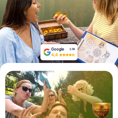
Tickets buchen
Gutscheine bestellen
Google
2.118
4,4