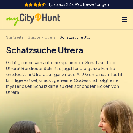
4,5/5 aus 222.990 Bewertungen
Startseite
Städte
Utrera
Schatzsuche Utrera
So funktioniert's
Schatzsuche Utrera
Städte
Geht gemeinsam auf eine spannende Schatzsuche in
Touren
Utrera! Bei dieser Schnitzeljagd für die ganze Familie
entdeckt ihr Utrera auf ganz neue Art! Gemeinsam löst ihr
knifflige Rätsel, knackt geheime Codes und folgt einer
Teamevent
mysteriösen Schatzkarte zu den schönsten Ecken von
Utrera.
Tickets
INT
AT
CH
DE
ES
FR
UK
IE
IT
NL