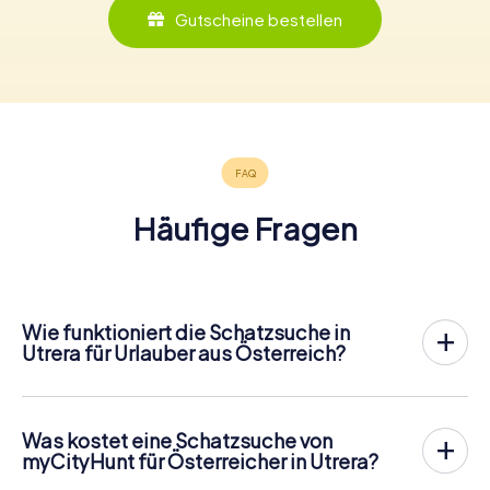
Gutscheine bestellen
Häufige Fragen
Wie funktioniert die Schatzsuche in
Utrera für Urlauber aus Österreich?
Bei myCityHunt wird Utrera zu eurem Spielfeld! Alles, was
ihr für den
Ablauf der Schnitzjagd
benötigt, ist ein
Ticketcode und ein internetfähiges Handy.
Was kostet eine Schatzsuche von
Am gewünschten Termin versammelst du dein Team im
myCityHunt für Österreicher in Utrera?
Stadtzentrum von Utrera. Dann geht es los: Dein Handy
Der Preis für eine myCityHunt Schatzsuche in Utrera