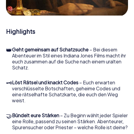
Hinweisstücken. Ihr Smartphone ist dabei Ihr wichtigstes
Ermittlerwerkzeug: Unsere eigens entwickelte App lässt
Sie Kontaktpersonen befragen und rätselhafte
Zeichenfolgen untersuchen, hilft Ihnen dabei, Objekte zu
sammeln und navigiert Sie sicher durch Utrera.
Highlights
Im Laufe der Schatzsuche in Utrera tauchen Sie und Ihr
Team immer tiefer in die spannende Geschichte ein, und
👑
Geht gemeinsam auf Schatzsuche
– Bei diesem
schon bald werden Sie feststellen, dass der kostbare
Abenteuer im Stil eines Indiana Jones Films macht ihr
Schatz nur noch wenige Schritte entfernt ist.
euch zusammen auf die Suche nach einem uralten
Schatz.
🗝
Löst Rätsel und knackt Codes
– Euch erwarten
verschlüsselte Botschaften, geheime Codes und
eine rätselhafte Schatzkarte, die euch den Weg
weist.
🤝
Bündelt eure Stärken
– Zu Beginn wählt jeder Spieler
eine Rolle, passend zu seinen Stärken. Abenteurer,
Spurensucher oder Priester – welche Rolle ist deine?