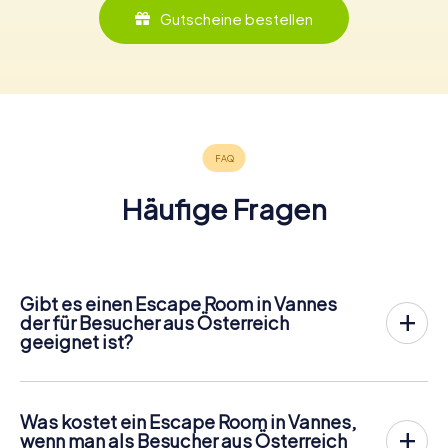
Gutscheine bestellen
Häufige Fragen
Gibt es einen Escape Room in Vannes
der für Besucher aus Österreich
geeignet ist?
In Vannes gibt es jetzt die Möglichkeit, ein
Outdoor
Escape Game in der Innenstadt von Vannes
zu spielen!
Anders als bei einem klassischen Escape Room, bei dem
Was kostet ein Escape Room in Vannes,
die Spieler in einen kleinen Raum eingesperrt werden,
wenn man als Besucher aus Österreich