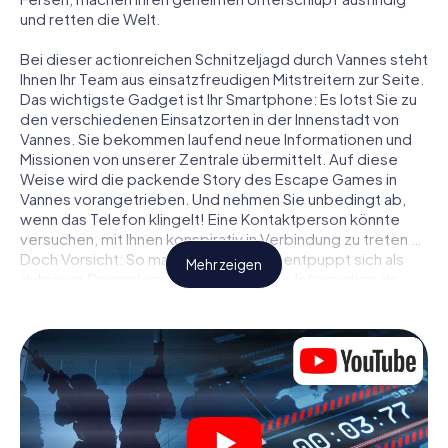
und retten die Welt.
Bei dieser actionreichen Schnitzeljagd durch Vannes steht
Ihnen Ihr Team aus einsatzfreudigen Mitstreitern zur Seite.
Das wichtigste Gadget ist Ihr Smartphone: Es lotst Sie zu
den verschiedenen Einsatzorten in der Innenstadt von
Vannes. Sie bekommen laufend neue Informationen und
Missionen von unserer Zentrale übermittelt. Auf diese
Weise wird die packende Story des Escape Games in
Vannes vorangetrieben. Und nehmen Sie unbedingt ab,
wenn das Telefon klingelt! Eine Kontaktperson könnte
versuchen, mit Ihnen konspirativ in Verbindung zu treten …
Doch Vorsicht: So mancher Informant entpuppt sich als
Mehr zeigen
dubioser Doppelagent und so manche Information als
bewusst gelegte falsche Fährte. Seien Sie auf der Hut,
ziehen Sie die richtigen Schlüsse und vor allem: Vertrauen
Sie niemandem!
Anders als in einem klassischen Escape Room in Vannes
sind Sie also nicht in ein Zimmer eingesperrt, aus dem Sie
sich in einem vorgegebenen Zeitfenster befreien
müssen. Diese Smartphone Schnitzeljagd erklärt ganz