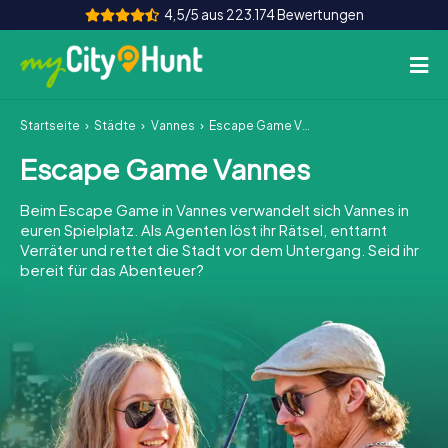
4,5/5 aus 223.174 Bewertungen
Startseite
Städte
Vannes
Escape Game Vannes
So funktioniert's
Escape Game Vannes
Städte
Beim Escape Game in Vannes verwandelt sich Vannes in
Touren
euren Spielplatz. Als Agenten löst ihr Rätsel, enttarnt
Verräter und rettet die Stadt vor dem Untergang. Seid ihr
bereit für das Abenteuer?
Teamevent
Tickets
INT
AT
CH
DE
ES
FR
UK
IE
IT
NL