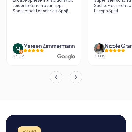
Escape Spiel sehr anspruchsvoll.
Super , sehr schön un
Leider fehlen ein paar Tipps.
Sache. Freu mich au
Sonst macht es sehr viel Spaß.
Escaps Spiel
Mareen Zimmermann
Nicole Gra
03.02.
20.06.