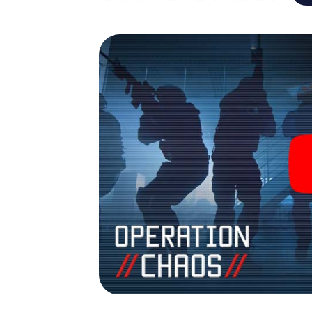
Ihr Team mit allen Wassern gewaschen sein
James Bond und Co. werden Sie jedoch nicht 
Team im Highscore von Veenendaal und erha
Bildergalerie. Das myCityHunt Escape Gam
Erlebnisspielplatz. Holen Sie sich Ihre Tic
verwandeln Sie Veenendaal in einen Outd