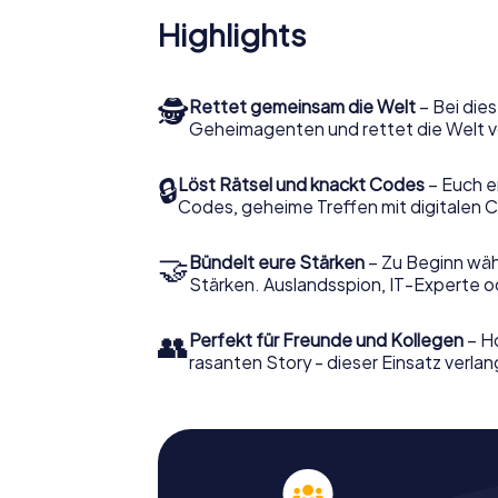
Highlights
🕵
Rettet gemeinsam die Welt
– Bei dies
Geheimagenten und rettet die Welt v
🔒
Löst Rätsel und knackt Codes
– Euch e
Codes, geheime Treffen mit digitalen C
🤝
Bündelt eure Stärken
– Zu Beginn wähl
Stärken. Auslandsspion, IT-Experte od
👥
Perfekt für Freunde und Kollegen
– Ho
rasanten Story - dieser Einsatz verlan