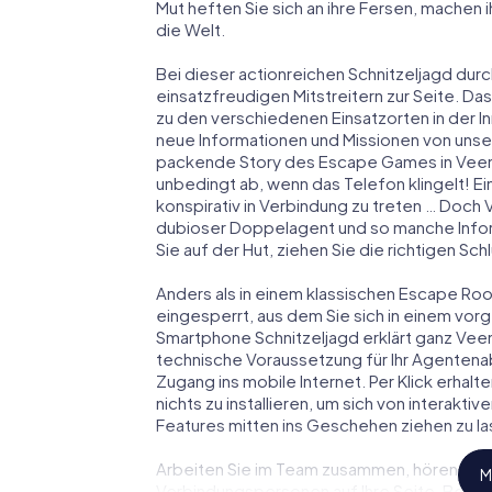
Mut heften Sie sich an ihre Fersen, machen
die Welt.
Bei dieser actionreichen Schnitzeljagd durc
einsatzfreudigen Mitstreitern zur Seite. Das
zu den verschiedenen Einsatzorten in der 
neue Informationen und Missionen von unser
packende Story des Escape Games in Veen
unbedingt ab, wenn das Telefon klingelt! E
konspirativ in Verbindung zu treten … Doch 
dubioser Doppelagent und so manche Inform
Sie auf der Hut, ziehen Sie die richtigen S
Anders als in einem klassischen Escape Room
eingesperrt, aus dem Sie sich in einem vo
Smartphone Schnitzeljagd erklärt ganz Veen
technische Voraussetzung für Ihr Agentena
Zugang ins mobile Internet. Per Klick erha
nichts zu installieren, um sich von interakti
Features mitten ins Geschehen ziehen zu la
Arbeiten Sie im Team zusammen, hören Sie f
M
Verbindungspersonen auf Ihre Seite. Bei 