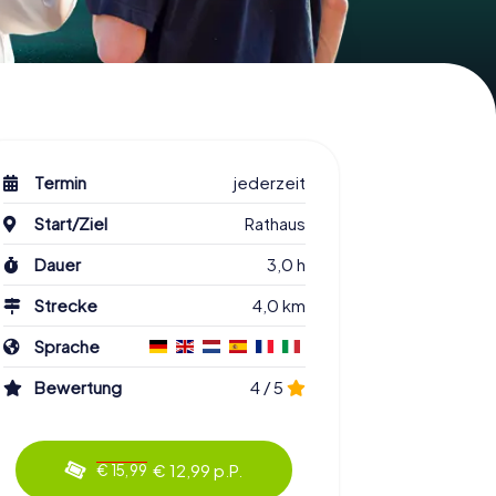
Termin
jederzeit
Start/Ziel
Rathaus
Dauer
3,0 h
Strecke
4,0 km
Sprache
Bewertung
4 / 5
€ 12,99 p.P.
€ 15,99