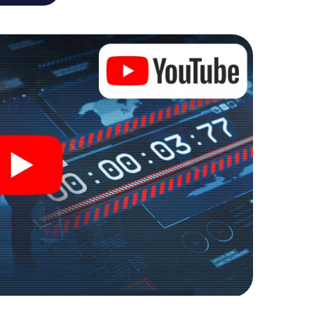
, um die Bösewichte aufzuhalten. Im Gegensatz zu
zu stillen Helden: Sie verewigen sich mit Ihrem
lten Zugang zu Ihrer ganz persönlichen
e macht Veenendaal zu Ihrem ganz persönlichen
kets in die Welt der Spionage und Geheimagenten und
oor Escape Room!