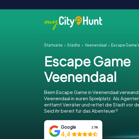
Startseite
Städte
Veenendaal
Escape Game 
Escape Game
Veenendaal
Beim Escape Game in Veenendaal verwande
Veenendaal in euren Spielplatz. Als Agenten l
enttarnt Verräter und rettet die Stadt vor 
Seid ihr bereit für das Abenteuer?
Google
2.118
4,4