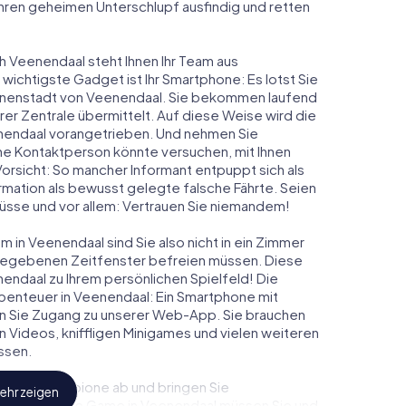
 ihren geheimen Unterschlupf ausfindig und retten
h Veenendaal steht Ihnen Ihr Team aus
 wichtigste Gadget ist Ihr Smartphone: Es lotst Sie
Innenstadt von Veenendaal. Sie bekommen laufend
er Zentrale übermittelt. Auf diese Weise wird die
endaal vorangetrieben. Und nehmen Sie
ine Kontaktperson könnte versuchen, mit Ihnen
Vorsicht: So mancher Informant entpuppt sich als
ation als bewusst gelegte falsche Fährte. Seien
chlüsse und vor allem: Vertrauen Sie niemandem!
 in Veenendaal sind Sie also nicht in ein Zimmer
rgegebenen Zeitfenster befreien müssen. Diese
endaal zu Ihrem persönlichen Spielfeld! Die
benteuer in Veenendaal: Ein Smartphone mit
lten Sie Zugang zu unserer Web-App. Sie brauchen
ven Videos, kniffligen Minigames und vielen weiteren
ssen.
eindliche Spione ab und bringen Sie
ehr zeigen
diesem Escape Game in Veenendaal müssen Sie und