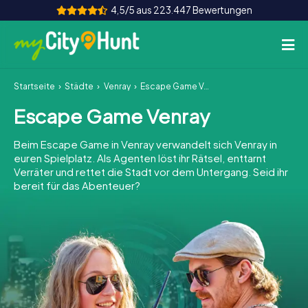
4,5/5 aus 223.447 Bewertungen
Startseite
Städte
Venray
Escape Game Venray
So funktioniert's
Escape Game Venray
Städte
Beim Escape Game in Venray verwandelt sich Venray in
Touren
euren Spielplatz. Als Agenten löst ihr Rätsel, enttarnt
Verräter und rettet die Stadt vor dem Untergang. Seid ihr
bereit für das Abenteuer?
Teamevent
Tickets
INT
AT
CH
DE
ES
FR
UK
IE
IT
NL