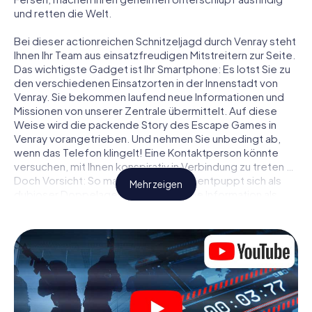
und retten die Welt.
Bei dieser actionreichen Schnitzeljagd durch Venray steht
Ihnen Ihr Team aus einsatzfreudigen Mitstreitern zur Seite.
Das wichtigste Gadget ist Ihr Smartphone: Es lotst Sie zu
den verschiedenen Einsatzorten in der Innenstadt von
Venray. Sie bekommen laufend neue Informationen und
Missionen von unserer Zentrale übermittelt. Auf diese
Weise wird die packende Story des Escape Games in
Venray vorangetrieben. Und nehmen Sie unbedingt ab,
wenn das Telefon klingelt! Eine Kontaktperson könnte
versuchen, mit Ihnen konspirativ in Verbindung zu treten …
Doch Vorsicht: So mancher Informant entpuppt sich als
Mehr zeigen
dubioser Doppelagent und so manche Information als
bewusst gelegte falsche Fährte. Seien Sie auf der Hut,
ziehen Sie die richtigen Schlüsse und vor allem: Vertrauen
Sie niemandem!
Anders als in einem klassischen Escape Room in Venray
sind Sie also nicht in ein Zimmer eingesperrt, aus dem Sie
sich in einem vorgegebenen Zeitfenster befreien
müssen. Diese Smartphone Schnitzeljagd erklärt ganz