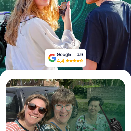
Tickets buchen
Gutscheine bestellen
Google
2.118
4,4