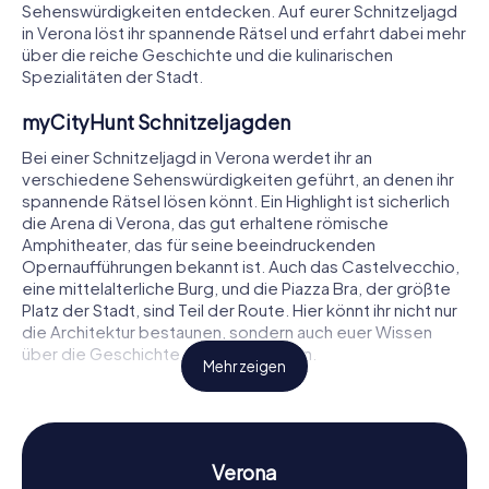
Sehenswürdigkeiten entdecken. Auf eurer Schnitzeljagd
in Verona löst ihr spannende Rätsel und erfahrt dabei mehr
über die reiche Geschichte und die kulinarischen
Spezialitäten der Stadt.
myCityHunt Schnitzeljagden
Bei einer Schnitzeljagd in Verona werdet ihr an
verschiedene Sehenswürdigkeiten geführt, an denen ihr
spannende Rätsel lösen könnt. Ein Highlight ist sicherlich
die Arena di Verona, das gut erhaltene römische
Amphitheater, das für seine beeindruckenden
Opernaufführungen bekannt ist. Auch das Castelvecchio,
eine mittelalterliche Burg, und die Piazza Bra, der größte
Platz der Stadt, sind Teil der Route. Hier könnt ihr nicht nur
die Architektur bestaunen, sondern auch euer Wissen
über die Geschichte der Stadt testen.
Mehr zeigen
Die Schnitzeljagd in Verona führt euch weiter zur Piazza
delle Erbe, dem historischen Marktplatz, der von
prachtvollen Palästen und antiken Statuen umgeben ist. An
jeder Station wartet ein neues Rätsel auf euch, das es zu
Verona
lösen gilt. So wird die Erkundung der Stadt zu einem