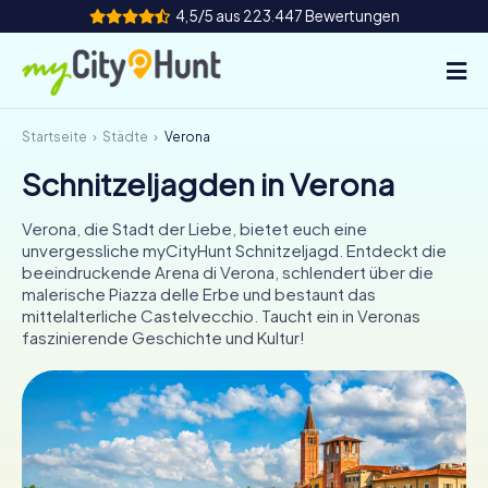
4,5/5 aus 223.447 Bewertungen
Startseite
Städte
Verona
So funktioniert's
Schnitzeljagden in Verona
Städte
Verona, die Stadt der Liebe, bietet euch eine
Touren
unvergessliche myCityHunt Schnitzeljagd. Entdeckt die
beeindruckende Arena di Verona, schlendert über die
malerische Piazza delle Erbe und bestaunt das
Teamevent
mittelalterliche Castelvecchio. Taucht ein in Veronas
faszinierende Geschichte und Kultur!
Tickets
INT
AT
CH
DE
ES
FR
UK
IE
IT
NL