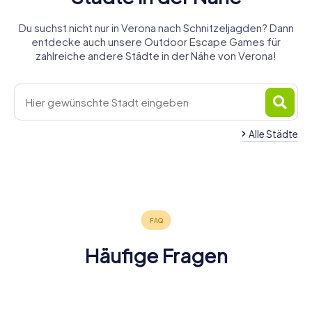
Du suchst nicht nur in Verona nach Schnitzeljagden? Dann
entdecke auch unsere Outdoor Escape Games für
zahlreiche andere Städte in der Nähe von Verona!
Alle Städte
San Giovanni
Villafranca di
Peschiera
Lupatoto
Verona
Bovolone
del Garda
Arzignano
4 Touren
4 Touren
3 Touren
4 Touren
4 Touren
verfügbar
verfügbar
verfügbar
verfügbar
verfügbar
4,4
Häufige Fragen