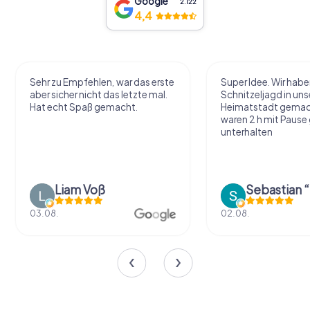
Google
2.122
4,4
Sehr zu Empfehlen, war das erste
Super Idee. Wir habe
aber sicher nicht das letzte mal.
Schnitzeljagd in uns
Hat echt Spaß gemacht.
Heimatstadt gemac
waren 2 h mit Pause
unterhalten
Liam Voß
03.08.
02.08.