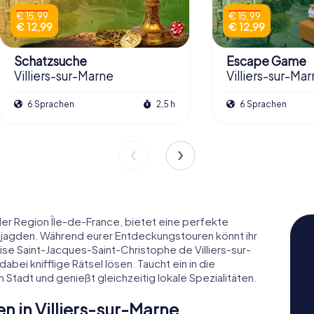
€ 15,99
€ 15,99
€ 12,99
€ 12,99
Schatzsuche
Escape Game
Villiers-sur-Marne
Villiers-sur-Ma
6 Sprachen
2,5 h
6 Sprachen
 der Region Île-de-France, bietet eine perfekte
ljagden. Während eurer Entdeckungstouren könnt ihr
ise Saint-Jacques-Saint-Christophe de Villiers-sur-
abei knifflige Rätsel lösen. Taucht ein in die
 Stadt und genießt gleichzeitig lokale Spezialitäten.
 in Villiers-sur-Marne