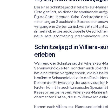
Bei einer Schnitzeljagd in Villiers-sur-Marne
Orte geführt, an denen ihr spannende Aufgab
Église Saint-Jacques-Saint-Christophe de V
einer langen Geschichte. Ebenso sehenswert 
vergangene Zeiten zurückversetzt. Nicht zu 
ihr mehr über die audiovisuelle Geschichte 
neue Herausforderung und spannende Einbli
Schnitzeljagd in Villiers-s
erleben
Während der Schnitzeljagd in Villiers-sur-Mar
Sehenswürdigkeiten, sondern auch über die 
hat eine reiche Vergangenheit, die bis ins Mi
berühmte Schauspieler Louis de Funès hier
Rolle in der Entwicklung der audiovisuellen 
Fakten könnt ihr auch kulinarische Speziali
Käsesorten genießen. Villiers-sur-Marne is
charmanten Cafés, die zum Verweilen einla
Kommt nach Villiers-sur-Marne und erlebt ein