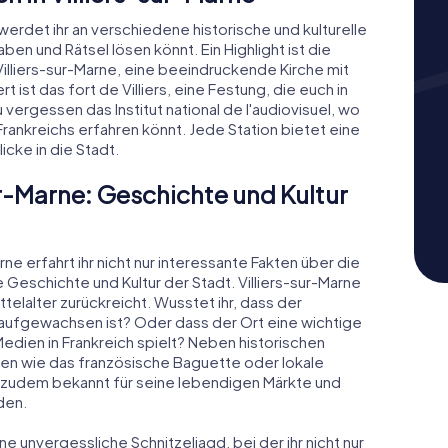
 werdet ihr an verschiedene historische und kulturelle
en und Rätsel lösen könnt. Ein Highlight ist die
illiers-sur-Marne, eine beeindruckende Kirche mit
ist das fort de Villiers, eine Festung, die euch in
vergessen das Institut national de l'audiovisuel, wo
Frankreichs erfahren könnt. Jede Station bietet eine
cke in die Stadt.
ur-Marne: Geschichte und Kultur
ne erfahrt ihr nicht nur interessante Fakten über die
Geschichte und Kultur der Stadt. Villiers-sur-Marne
ttelalter zurückreicht. Wusstet ihr, dass der
 aufgewachsen ist? Oder dass der Ort eine wichtige
Medien in Frankreich spielt? Neben historischen
täten wie das französische Baguette oder lokale
t zudem bekannt für seine lebendigen Märkte und
den.
e unvergessliche Schnitzeljagd, bei der ihr nicht nur