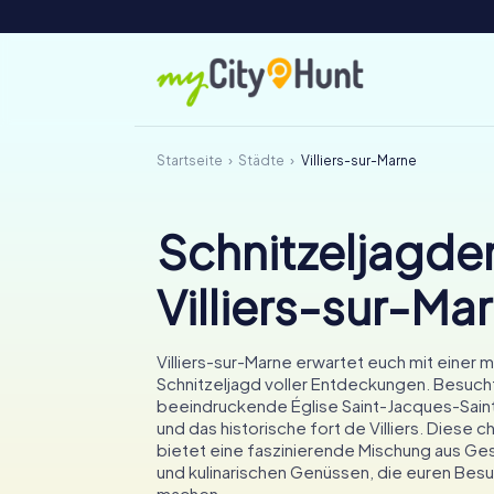
Startseite
Städte
Villiers-sur-Marne
Schnitzeljagden
Villiers-sur-Ma
Villiers-sur-Marne erwartet euch mit einer 
Schnitzeljagd voller Entdeckungen. Besuch
beeindruckende Église Saint-Jacques-Sain
und das historische fort de Villiers. Diese 
bietet eine faszinierende Mischung aus Ges
und kulinarischen Genüssen, die euren Bes
machen.