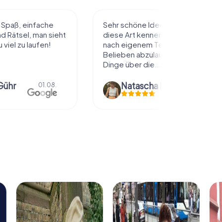
l Spaß, einfache
Sehr schöne Idee die Stadt auf
 Rätsel, man sieht
diese Art kennenzulernen. Alles
 viel zu laufen!
nach eigenem Tempo und
Belieben abzulaufen und dabei
Dinge über die...
Gühr
Natascha Reuter
01.08.
01.08.