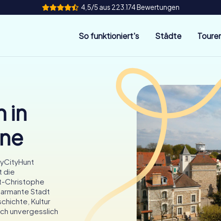
4,5/5 aus 223.174 Bewertungen
So funktioniert's
Städte
Toure
 in
rne
myCityHunt
t die
t-Christophe
charmante Stadt
chichte, Kultur
uch unvergesslich