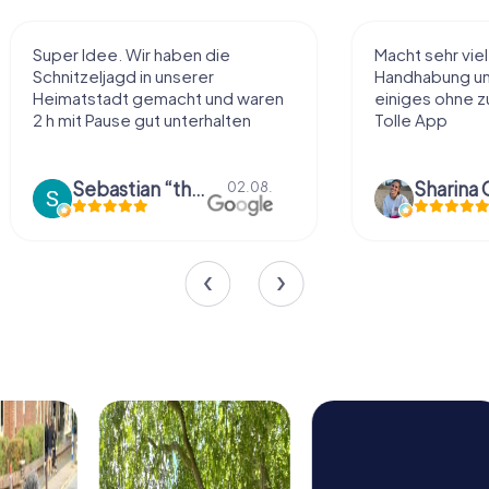
Super Idee. Wir haben die
Macht sehr vie
Schnitzeljagd in unserer
Handhabung und
Heimatstadt gemacht und waren
einiges ohne zu
2 h mit Pause gut unterhalten
Tolle App
Sebastian “the sleeping Boxer Dog” Röhner
Sharina 
02.08.