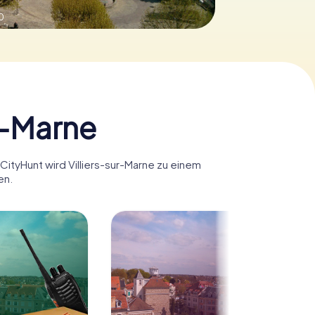
0
ur-Marne
yCityHunt wird Villiers-sur-Marne zu einem
en.