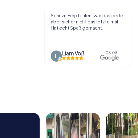
r viel Spaß
Sehr zu Empfehlen, war das erste
t die Stadt
aber sicher nicht das letzte mal.
ißt als
Hat echt Spaß gemacht.
en.
Liam Voß
03.08.
03.08.