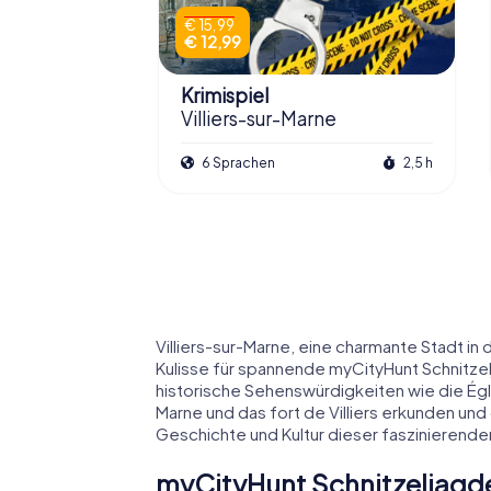
€ 15,99
€ 12,99
Krimispiel
Villiers-sur-Marne
6 Sprachen
2,5 h
Villiers-sur-Marne, eine charmante Stadt in
Kulisse für spannende myCityHunt Schnitze
historische Sehenswürdigkeiten wie die Égl
Marne und das fort de Villiers erkunden und d
Geschichte und Kultur dieser faszinierenden
myCityHunt Schnitzeljagden