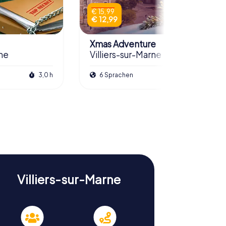
€ 15,99
€ 12,99
Xmas Adventure
rne
Villiers-sur-Marne
3,0 h
6 Sprachen
2,5 h
Villiers-sur-Marne