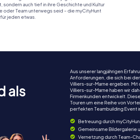
 sondern auch tief in ihre Geschichte und Kultur
ppe oder Team unterwegs seid – die myCityHunt
 für jeden etwas.
Aus unserer langjährigen Erfah
Anforderungen, die sich bei de
Villiers-sur-Marne ergeben. Mi
d als
Villiers-sur-Marne haben wir dahe
Firmenkunden entwickelt. Dies
Touren um eine Reihe von Vortei
perfekten Teambuilding Event in
Betreuung durch myCityHun
Gemeinsame Bildergalerie 
Vernetzung durch Team-Ch