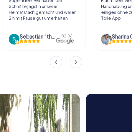
Super Idee. Wir haben die
Macht sehr vie
Schnitzeljagd in unserer
Handhabung und
Heimatstadt gemacht und waren
einiges ohne zu
2 h mit Pause gut unterhalten
Tolle App
Sebastian “the sleeping Boxer Dog” Röhner
Sharina 
02.08.