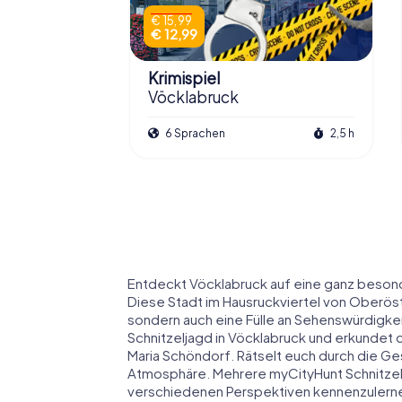
€ 15,99
€ 12,99
Krimispiel
Vöcklabruck
6 Sprachen
2,5 h
Entdeckt Vöcklabruck auf eine ganz beson
Diese Stadt im Hausruckviertel von Oberöste
sondern auch eine Fülle an Sehenswürdigkei
Schnitzeljagd in Vöcklabruck und erkundet 
Maria Schöndorf. Rätselt euch durch die Ges
Atmosphäre. Mehrere myCityHunt Schnitzelj
verschiedenen Perspektiven kennenzulern