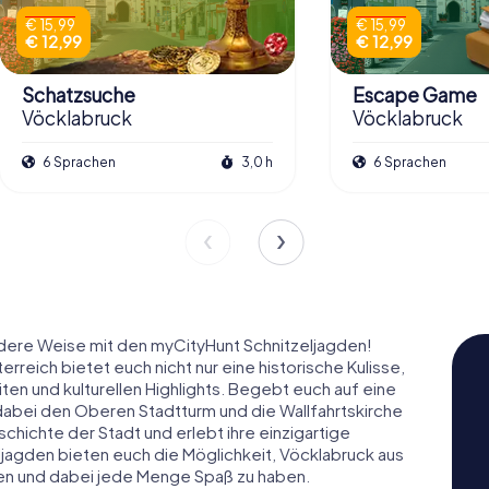
€ 15,99
€ 15,99
€ 12,99
€ 12,99
Schatzsuche
Escape Game
Vöcklabruck
Vöcklabruck
6 Sprachen
3,0 h
6 Sprachen
dere Weise mit den myCityHunt Schnitzeljagden!
rreich bietet euch nicht nur eine historische Kulisse,
ten und kulturellen Highlights. Begebt euch auf eine
dabei den Oberen Stadtturm und die Wallfahrtskirche
chichte der Stadt und erlebt ihre einzigartige
agden bieten euch die Möglichkeit, Vöcklabruck aus
en und dabei jede Menge Spaß zu haben.