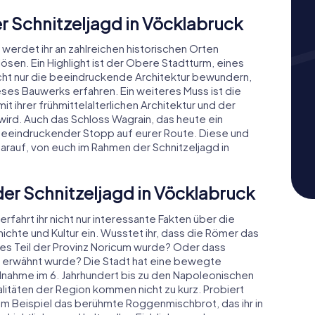
r Schnitzeljagd in Vöcklabruck
werdet ihr an zahlreichen historischen Orten
en. Ein Highlight ist der Obere Stadtturm, eines
nicht nur die beeindruckende Architektur bewundern,
ses Bauwerks erfahren. Ein weiteres Muss ist die
it ihrer frühmittelalterlichen Architektur und der
ird. Auch das Schloss Wagrain, das heute ein
beeindruckender Stopp auf eurer Route. Diese und
rauf, von euch im Rahmen der Schnitzeljagd in
der Schnitzeljagd in Vöcklabruck
rfahrt ihr nicht nur interessante Fakten über die
hichte und Kultur ein. Wusstet ihr, dass die Römer das
 es Teil der Provinz Noricum wurde? Oder dass
ch erwähnt wurde? Die Stadt hat eine bewegte
dnahme im 6. Jahrhundert bis zu den Napoleonischen
alitäten der Region kommen nicht zu kurz. Probiert
zum Beispiel das berühmte Roggenmischbrot, das ihr in