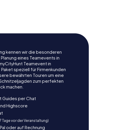
skirche
Heimathaus
öndorf
Vöcklabruck
rung kennen wir die besonderen
r Planung eines Teamevents in
myCityHunt Teamevent in
 Paket speziell für Firmenkunden
nsere bewährten Touren um eine
e Schnitzeljagden zum perfekten
uck machen.
t Guides per Chat
und Highscore
at
 7 Tage vor der Veranstaltung)
yPal oder auf Rechnung