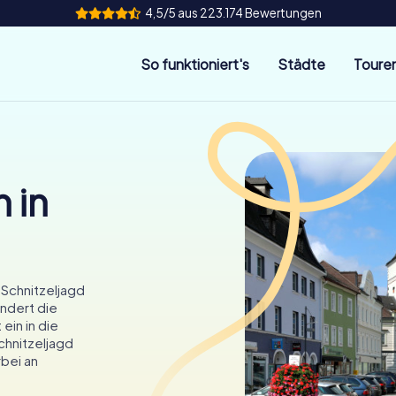
4,5/5 aus 223.174 Bewertungen
So funktioniert's
Städte
Toure
 in
 Schnitzeljagd
ndert die
ein in die
chnitzeljagd
bei an
n