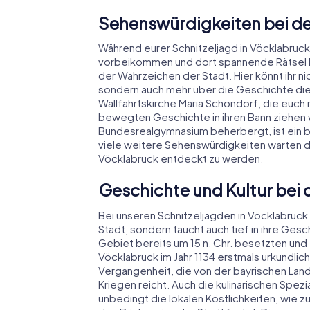
Sehenswürdigkeiten bei de
Während eurer Schnitzeljagd in Vöcklabruck 
vorbeikommen und dort spannende Rätsel lös
der Wahrzeichen der Stadt. Hier könnt ihr 
sondern auch mehr über die Geschichte die
Wallfahrtskirche Maria Schöndorf, die euch m
bewegten Geschichte in ihren Bann ziehen w
Bundesrealgymnasium beherbergt, ist ein 
viele weitere Sehenswürdigkeiten warten da
Vöcklabruck entdeckt zu werden.
Geschichte und Kultur bei 
Bei unseren Schnitzeljagden in Vöcklabruck e
Stadt, sondern taucht auch tief in ihre Gesc
Gebiet bereits um 15 n. Chr. besetzten und
Vöcklabruck im Jahr 1134 erstmals urkundli
Vergangenheit, die von der bayrischen Lan
Kriegen reicht. Auch die kulinarischen Spezi
unbedingt die lokalen Köstlichkeiten, wie 