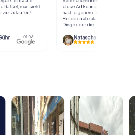
l Spaß, einfache
Sehr schöne Idee die Stadt auf
 Rätsel, man sieht
diese Art kennenzulernen. Alles
 viel zu laufen!
nach eigenem Tempo und
Belieben abzulaufen und dabei
Dinge über die...
Gühr
Natascha Reuter
01.08.
01.08.