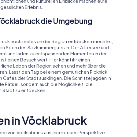
chichtlichen und kulturellen Einblicke machen eure
gesslichen Erlebnis.
 Vöcklabruck die Umgebung
labruck noch mehr von der Region entdecken möchtet,
nen Seen des Salzkammerguts an. Der Attersee und
fernt und laden zu entspannenden Momenten in der
ist einen Besuch wert. Hier könnt ihr einen
erliche Leben der Region sehen und mehr über die
en. Lasst den Tag bei einem gemütlichen Picknick
Cafés der Stadt ausklingen. Die Schnitzeljagden in
e Rätsel, sondern auch die Möglichkeit, die
en Stadt zu entdecken.
n in Vöcklabruck
en von Vöcklabruck aus einer neuen Perspektive.