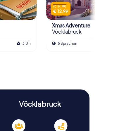
€ 15,99
€ 12,99
Xmas Adventure
Vöcklabruck
3,0 h
6 Sprachen
2,5 h
Vöcklabruck