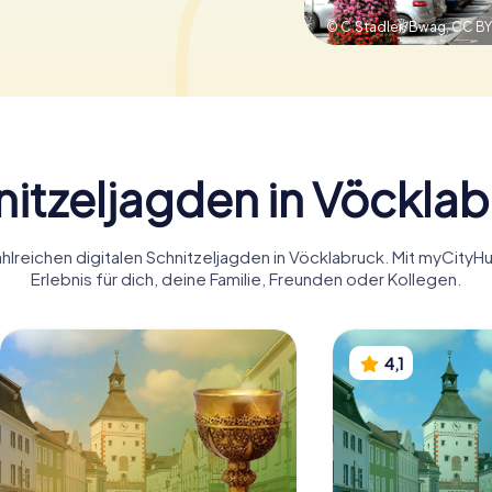
© C.Stadler/Bwag,
CC BY
itzeljagden in Vöckla
ahlreichen digitalen Schnitzeljagden in Vöcklabruck. Mit myCity
Erlebnis für dich, deine Familie, Freunden oder Kollegen.
4,1