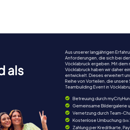
che
Stadtbefestigung
Wallfahrt
ruck
Vöcklabruck
Maria Sch
Aus unserer langjährigen Erfah
Anforderungen, die sich bei de
Vöcklabruck ergeben. Mit dem 
d als
Vöcklabruck haben wir daher ein
entwickelt. Dieses erweitert u
Reihe von Vorteilen, die unser
Teambuilding Event in Vöcklabr
Betreuung durch myCityHun
Gemeinsame Bildergalerie 
Vernetzung durch Team-Ch
Kostenlose Umbuchung
(bis
Zahlung per Kreditkarte, Pa