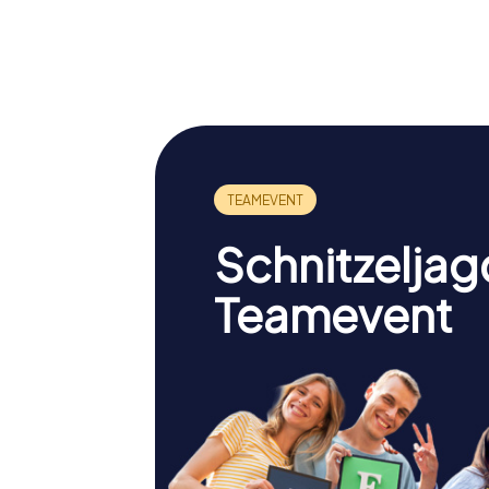
Franziskanerinnen
Pfarrkir
von Vöcklabruck
Vöcklab
Schnitzeljag
Teamevent