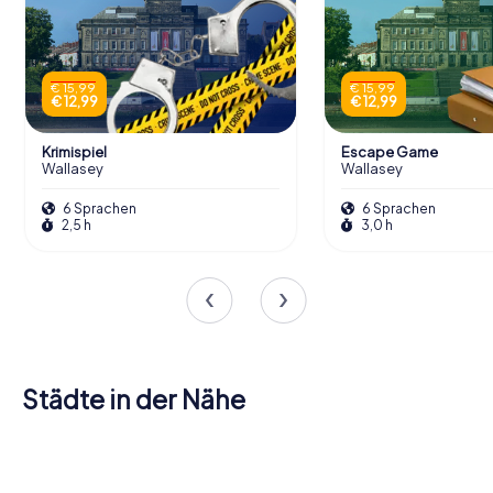
€ 15,99
€ 15,99
€ 12,99
€ 12,99
Krimispiel
Escape Game
Wallasey
Wallasey
6 Sprachen
6 Sprachen
2,5 h
3,0 h
Städte in der Nähe
Birkenhead
Liverpool
Bootle
Litherland
Bebington
Wirral
Ellesmere
5 Touren
6 Touren
4 Touren
Heswall
Formby
Ormskirk
4 Touren
4 Touren
4 Touren
verfügbar
verfügbar
verfügbar
Port
4 Touren
4 Touren
4 Touren
verfügbar
verfügbar
verfügbar
4,6