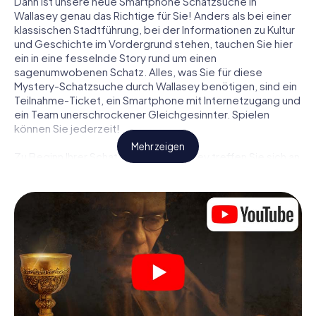
Dann ist unsere neue Smartphone Schatzsuche in
Wallasey genau das Richtige für Sie! Anders als bei einer
klassischen Stadtführung, bei der Informationen zu Kultur
und Geschichte im Vordergrund stehen, tauchen Sie hier
ein in eine fesselnde Story rund um einen
sagenumwobenen Schatz. Alles, was Sie für diese
Mystery-Schatzsuche durch Wallasey benötigen, sind ein
Teilnahme-Ticket, ein Smartphone mit Internetzugang und
ein Team unerschrockener Gleichgesinnter. Spielen
können Sie jederzeit!
Mehr zeigen
Zu Beginn Ihrer Schatzsuche in Wallasey treffen Sie sich an
einem zentralen Ort zum gemeinsamen Briefing. Dann
werden die Rollen verteilt. Wer aus Ihrem Team ist ein
geborener Spurensucher? Wer ein waschechter
Abenteurer? Und wer hat das Zeug zum Code-Knacker?
Bei unserer Schatzsuche in Wallasey ist für jeden Spieler
die passende Rolle dabei.
Sind die Rollen verteilt, kann die Krimi-Schatzsuche durch
Wallasey losgehen: An den unterschiedlichsten Orten in
der Stadt knacken Sie verschlüsselte Codes, lösen
knifflige Logikaufgaben und fahnden nach Spuren und