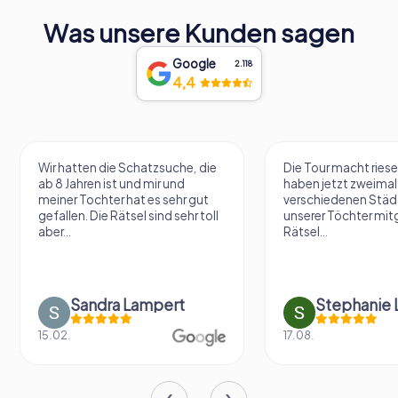
Was unsere Kunden sagen
Google
2.118
4,4
Wir hatten die Schatzsuche, die
Die Tour macht riese
ab 8 Jahren ist und mir und
haben jetzt zweimal 
meiner Tochter hat es sehr gut
verschiedenen Städ
gefallen. Die Rätsel sind sehr toll
unserer Töchter mit
aber...
Rätsel...
Sandra Lampert
Stephanie L
15.02.
17.08.