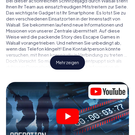
Bei dieser actionreichen Schnitzeljagd durch Walsall steht
Ihnen Ihr Team aus einsatzfreudigen Mitstreitern zur Seite.
Das wichtigste Gadget ist Ihr Smartphone: Es lotst Sie zu
den verschiedenen Einsatzorten in der Innenstadt von
Walsall. Sie bekommen laufend neue Informationen und
Missionen von unserer Zentrale übermittelt. Auf diese
Weise wird die packende Story des Escape Games in
Walsall vorangetrieben. Und nehmen Sie unbedingt ab,
wenn das Telefon klingelt! Eine Kontaktperson könnte
versuchen, mit Ihnen konspirativ in Verbindung zu treten …
Doch Vorsicht: So mancher Informant entpuppt sich als
Mehr zeigen
dubioser Doppelagent und so manche Information als
bewusst gelegte falsche Fährte. Seien Sie auf der Hut,
ziehen Sie die richtigen Schlüsse und vor allem: Vertrauen
Sie niemandem!
Anders als in einem klassischen Escape Room in Walsall
sind Sie also nicht in ein Zimmer eingesperrt, aus dem Sie
sich in einem vorgegebenen Zeitfenster befreien
müssen. Diese Smartphone Schnitzeljagd erklärt ganz
Walsall zu Ihrem persönlichen Spielfeld! Die technische
Voraussetzung für Ihr Agentenabenteuer in Walsall: Ein
Smartphone mit Zugang ins mobile Internet. Per Klick