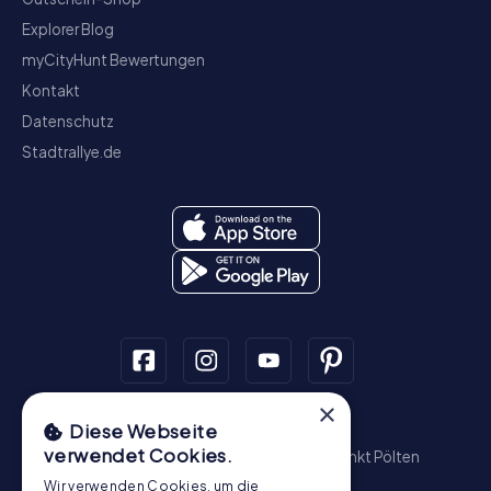
Explorer Blog
myCityHunt Bewertungen
Kontakt
Datenschutz
Stadtrallye.de
×
Schnitzeljagd
Diese Webseite
verwendet Cookies.
Wien
Graz
Linz
Salzburg
Innsbruck
Sankt Pölten
Wiener Neustadt
Steyr
Bregenz
Baden
Wir verwenden Cookies, um die