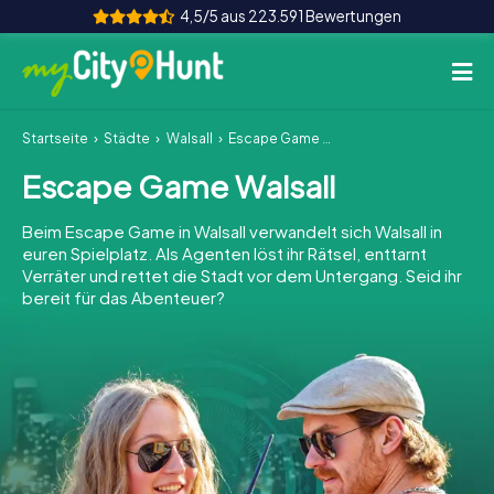
4,5/5 aus 223.591 Bewertungen
Startseite
Städte
Walsall
Escape Game Walsall
So funktioniert's
Escape Game Walsall
Städte
Beim Escape Game in Walsall verwandelt sich Walsall in
Touren
euren Spielplatz. Als Agenten löst ihr Rätsel, enttarnt
Verräter und rettet die Stadt vor dem Untergang. Seid ihr
bereit für das Abenteuer?
Teamevent
Tickets
INT
AT
CH
DE
ES
FR
UK
IE
IT
NL