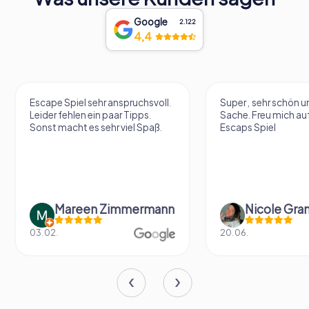
Google
2.122
4,4
Escape Spiel sehr anspruchsvoll.
Super , sehr schön un
Leider fehlen ein paar Tipps.
Sache. Freu mich au
Sonst macht es sehr viel Spaß.
Escaps Spiel
Mareen Zimmermann
Nicole Gra
03.02.
20.06.