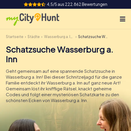
4,5/5 aus 222.862 Bewertungen
Startseite
Städte
Wasserburg a. Inn
Schatzsuche Wasserburg a. Inn
So funktioniert's
Schatzsuche Wasserburg a.
Städte
Inn
Touren
Geht gemeinsam auf eine spannende Schatzsuche in
Wasserburg a. Inn! Bei dieser Schnitzeljagd für die ganze
Teamevent
Familie entdeckt ihr Wasserburg a. Inn auf ganz neue Art!
Gemeinsam löst ihr knifflige Rätsel, knackt geheime
Tickets
Codes und folgt einer mysteriösen Schatzkarte zu den
schönsten Ecken von Wasserburg a. Inn.
INT
AT
CH
DE
ES
FR
UK
IE
IT
NL