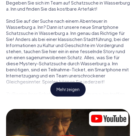
Begeben Sie sich im Team auf Schatzsuche in Wasserburg
a. Inn und finden Sie das kostbare Artefakt!
Sind Sie auf der Suche nach einem Abenteuer in
Wasserburg a. Inn? Dann ist unsere neue Smartphone
Schatzsuche in Wasserburg a. Inn genau das Richtige für
Sie! Anders als bei einer klassischen Stadtführung, bei der
Informationen zu Kultur und Geschichte im Vordergrund
stehen, tauchen Sie hier ein in eine fesselnde Story rund
um einen sagenumwobenen Schatz. Alles, was Sie für
diese Mystery-Schatzsuche durch Wasserburg a. Inn
benötigen, sind ein Teilnahme-Ticket, ein Smartphone mit
Internetzugang und ein Team unerschrockener
Gleichgesinnter. Spielen können Sie jederzeit!
Mehr zeigen
Zu Beginn Ihrer Schatzsuche in Wasserburg a. Inn treffen
Sie sich an einem zentralen Ort zum gemeinsamen
Briefing. Dann werden die Rollen verteilt. Wer aus Ihrem
Team ist ein geborener Spurensucher? Wer ein
waschechter Abenteurer? Und wer hat das Zeug zum
Code-Knacker? Bei unserer Schatzsuche in Wasserburg
a. Inn ist für jeden Spieler die passende Rolle dabei.