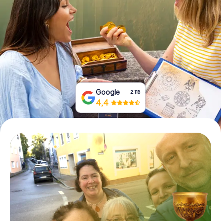
Tickets buchen
Gutscheine bestellen
Google
2.118
4,4