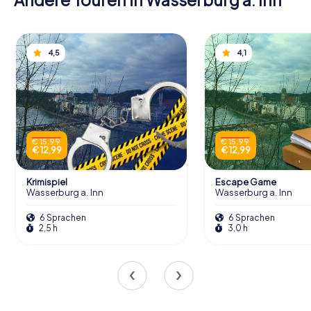
4,5
4,1
€ 15,99
€ 15,99
€ 12,99
€ 12,99
Krimispiel
Escape Game
Wasserburg a. Inn
Wasserburg a. Inn
6 Sprachen
6 Sprachen
2,5 h
3,0 h