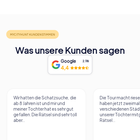
Was unsere Kunden sagen
Google
2.118
4,4
Wir hatten die Schatzsuche, die
Die Tour macht riesen Sp
ab 8 Jahren ist und mir und
haben jetzt zweimal in z
meiner Tochter hat es sehr gut
verschiedenen Städten 
gefallen. Die Rätsel sind sehr toll
unserer Töchter mitgema
aber...
Rätsel...