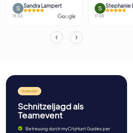
Sandra Lampert
Stephanie Litt
15.02.
17.08.
Schnitzeljagd als
Teamevent
Betreuung durch myCityHunt Guides per