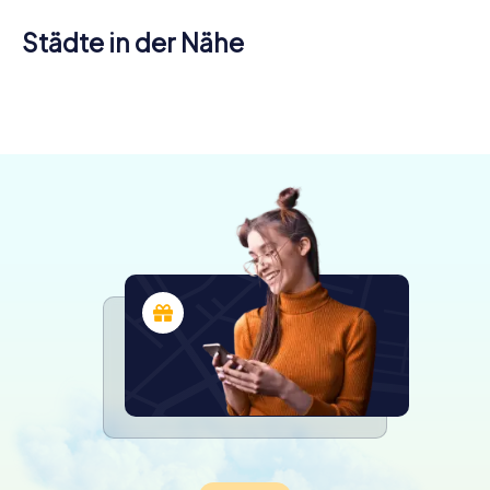
Städte in der Nähe
Seeon-
Grafing b.
Seebruck
Ebersberg
München
4 Touren
4 Touren
4 Touren
verfügbar
verfügbar
verfügbar
4,6
4,4
4,3