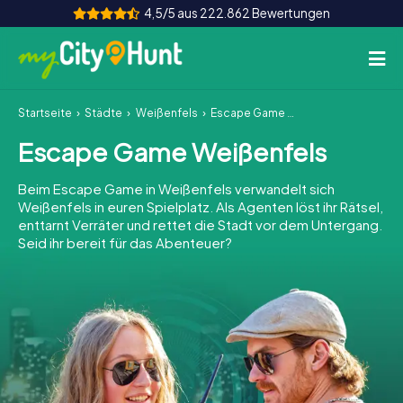
4,5/5 aus 222.862 Bewertungen
Startseite
Städte
Weißenfels
Escape Game Weißenfels
So funktioniert's
Escape Game Weißenfels
Städte
Beim Escape Game in Weißenfels verwandelt sich
Touren
Weißenfels in euren Spielplatz. Als Agenten löst ihr Rätsel,
enttarnt Verräter und rettet die Stadt vor dem Untergang.
Seid ihr bereit für das Abenteuer?
Teamevent
Tickets
INT
AT
CH
DE
ES
FR
UK
IE
IT
NL