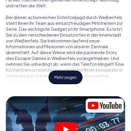
und retten die Welt.
Bei dieser actionreichen Schnitzeljagd durch Weißenfels
steht Ihnen Ihr Team aus einsatzfreudigen Mitstreitern zur
Seite. Das wichtigste Gadget ist Ihr Smartphone: Es lotst
Sie zu den verschiedenen Einsatzorten in der Innenstadt
von Weißenfels. Sie bekommen laufend neue
Informationen und Missionen von unserer Zentrale
übermittelt. Auf diese Weise wird die packende Story
des Escape Games in Weißenfels vorangetrieben. Und
nehmen Sie unbedingt ab, wenn das Telefon klingelt! Eine
Kontaktperson könnte versuchen, mit Ihnen konspirativ in
Verbindung zu treten … Doch Vorsicht: So mancher
Mehr zeigen
Informant entpuppt sich als dubioser Doppelagent und so
manche Information als bewusst gelegte falsche Fährte.
Seien Sie auf der Hut, ziehen Sie die richtigen Schlüsse
und vor allem: Vertrauen Sie niemandem!
Anders als in einem klassischen Escape Room in
Weißenfels sind Sie also nicht in ein Zimmer eingesperrt,
aus dem Sie sich in einem vorgegebenen Zeitfenster
befreien müssen. Diese Smartphone Schnitzeljagd erklärt