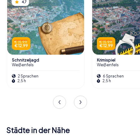
4,7
€ 15,99
€ 15,99
€ 12,99
€ 12,99
Schnitzeljagd
Krimispiel
Weißenfels
Weißenfels
2 Sprachen
6 Sprachen
2,5 h
2,5 h
Städte in der Nähe
Bad
Naumburg
Freyburg
Mücheln