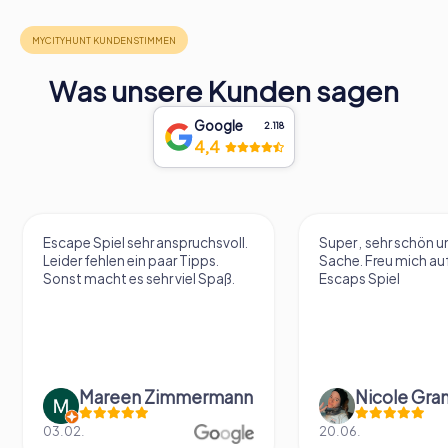
Was unsere Kunden sagen
Google
2.118
4,4
iel sehr anspruchsvoll.
Super , sehr schön und eine tolle
hlen ein paar Tipps.
Sache. Freu mich aufs nächste
ht es sehr viel Spaß.
Escaps Spiel
reen Zimmermann
Nicole Grandt
20.06.