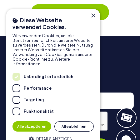
Zusammenspiel und erzeugen einen echten Teamspirit.
Dank der einfachen Handhabung über das Smartphone
Mehr zeigen
×
behält ihr jederzeit den Überblick. So wird die
Diese Webseite
Schnitzeljagd in Zărnești für jedes Team – klein wie groß –
verwendet Cookies.
zu einem Highlight.
Wir verwenden Cookies, um die
Benutzerfreundlichkeit unserer Website
zu verbessern. Durch die weitere Nutzung
unserer Webseite stimmen Sie der
Verwendung von Cookies gemäß unserer
Cookie-Richtlinie zu.
Weitere
Informationen
Unbedingt erforderlich
Newsletter
Performance
Targeting
Funktionalität
Alle akzeptieren
Alle ablehnen
Datenschutzerklärung
DETAILS ANZEIGEN