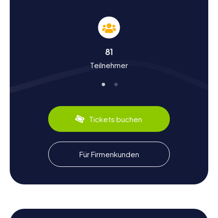
Geschichte und Kultur erleben bei einer
Schnitzeljagd in Zărnești
Bei den Schnitzeljagden in Zărnești lernt ihr nicht nur die
Sehenswürdigkeiten kennen, sondern taucht auch in die
Geschichte und Kultur der Stadt ein. Zărnești hat eine
81
lange und interessante Geschichte, die bis ins Mittelalter
Teilnehmer
zurückreicht. Ursprünglich als eine kleine Siedlung
gegründet, hat sich die Stadt im Laufe der Jahrhunderte
zu einem wichtigen kulturellen und wirtschaftlichen
Zentrum in der Region entwickelt. Wusstet ihr, dass
Zărnești einst ein bedeutender Ort für die
Holzverarbeitung war? Heute ist die Stadt vor allem für
Tickets buchen
ihre Nähe zum Piatra Craiului Nationalpark bekannt, einem
Paradies für Naturliebhaber. Während eurer Schnitzeljagd
könnt ihr auch die kulinarischen Spezialitäten der Region
entdecken, wie das traditionelle Mămăligă, ein
Für Firmenkunden
Maisgericht, das oft mit Käse und saurer Sahne serviert
wird.
Nach der Schnitzeljagd in Zărnești die
Umgebung erkunden