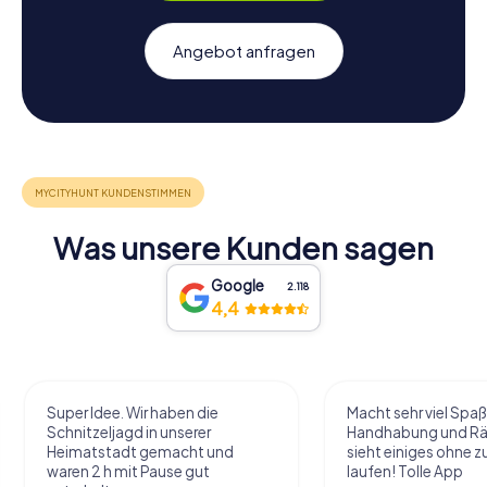
Angebot anfragen
Was unsere Kunden sagen
Google
2.118
4,4
Super Idee. Wir haben die
Macht sehr viel Spaß
Schnitzeljagd in unserer
Handhabung und Rä
Heimatstadt gemacht und
sieht einiges ohne zu
waren 2 h mit Pause gut
laufen! Tolle App