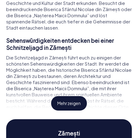
Geschichte und Kultur der Stadt erkunden. Besucht die
beeindruckende Biserica Sfântul Nicolae din Zărnești oder
die Biserica „Nașterea Maicii Domnului” und löst
spannende Rätsel, die euch tiefer in die Geheimnisse der
Stadt eintauchen lassen.
Sehenswürdigkeiten entdecken bei einer
Schnitzeljagd in Zărnești
Die Schnitzeljagd in Zărnești führt euch zu einigen der
schönsten Sehenswürdigkeiten der Stadt. Ihr werdet die
Möglichkeit haben, die historische Biserica Sfântul Nicolae
din Zărnești zu bestaunen, deren Architektur und
Geschichte faszinierend sind. Ebenso beeindruckend ist
die Biserica „Nașterea Maicii Domnului”, die mit ihrer
kunstvollen Bauweise und ihrem spirituellen Ambiente
besticht. Während der Schnitzeljagd löst ihr Rätsel, die
Mehr zeigen
euch helfen, die Bedeutung und Geschichte dieser Orte
besser zu verstehen. Diese Erlebnisse machen die
Schnitzeljagd in Zărnești zu einem unvergesslichen
Abenteuer.
Zărnești