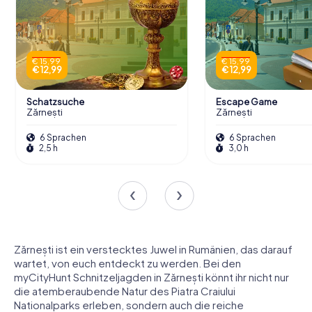
€ 15,99
€ 15,99
€ 12,99
€ 12,99
Schatzsuche
Escape Game
Zărnești
Zărnești
6 Sprachen
6 Sprachen
2,5 h
3,0 h
Zărnești ist ein verstecktes Juwel in Rumänien, das darauf
wartet, von euch entdeckt zu werden. Bei den
myCityHunt Schnitzeljagden in Zărnești könnt ihr nicht nur
die atemberaubende Natur des Piatra Craiului
Nationalparks erleben, sondern auch die reiche