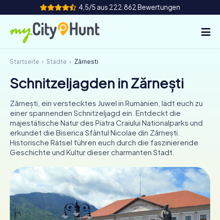
4,5/5 aus 222.862 Bewertungen
Startseite
Städte
Zărnești
So funktioniert's
Schnitzeljagden in Zărnești
Städte
Zărnești, ein verstecktes Juwel in Rumänien, lädt euch zu
Touren
einer spannenden Schnitzeljagd ein. Entdeckt die
majestätische Natur des Piatra Craiului Nationalparks und
erkundet die Biserica Sfântul Nicolae din Zărnești.
Teamevent
Historische Rätsel führen euch durch die faszinierende
Geschichte und Kultur dieser charmanten Stadt.
Tickets
INT
AT
CH
DE
ES
FR
UK
IE
IT
NL