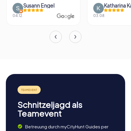
Susann Engel
Katharina K
04.12.
03.08.
Schnitzeljagd als
Teamevent
Betreuung durch myCityHunt Guides per