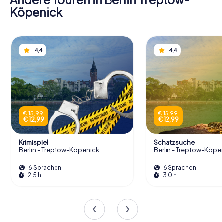
Köpenick
4,4
4,4
€ 15,99
€ 15,99
€ 12,99
€ 12,99
Krimispiel
Schatzsuche
Berlin - Treptow-Köpenick
Berlin - Treptow-Köpe
6 Sprachen
6 Sprachen
2,5 h
3,0 h