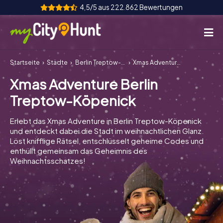
4,5/5 aus 222.862 Bewertungen
Startseite
Städte
Berlin Treptow-Köpenick
Xmas Adventure Berlin Treptow-Köpenick
So funktioniert's
Xmas Adventure Berlin
Städte
Treptow-Köpenick
Touren
Erlebt das Xmas Adventure in Berlin Treptow-Köpenick
und entdeckt dabei die Stadt im weihnachtlichen Glanz.
Teamevent
Löst knifflige Rätsel, entschlüsselt geheime Codes und
enthüllt gemeinsam das Geheimnis des
Tickets
Weihnachtsschatzes!
INT
AT
CH
DE
ES
FR
UK
IE
IT
NL