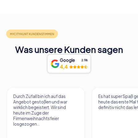
Was unsere Kunden sagen
Google
2.118
4,4
Durch Zufall bin ich auf das
Es hat super Spaß 
Angebot gestoßen und war
heute das erste Mal 
wirklich begeistert. Wir sind
definitiv nicht das le
heute im Zuge der
Firmenweihnachtsfeier
losgezogen...