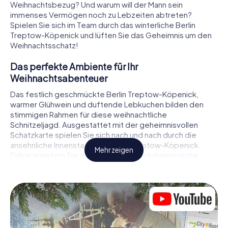
Weihnachtsbezug? Und warum will der Mann sein
immenses Vermögen noch zu Lebzeiten abtreten?
Spielen Sie sich im Team durch das winterliche Berlin
Treptow-Köpenick und lüften Sie das Geheimnis um den
Weihnachtsschatz!
Das perfekte Ambiente für Ihr
Weihnachtsabenteuer
Das festlich geschmückte Berlin Treptow-Köpenick,
warmer Glühwein und duftende Lebkuchen bilden den
stimmigen Rahmen für diese weihnachtliche
Schnitzeljagd. Ausgestattet mit der geheimnisvollen
Schatzkarte spielen Sie sich nach und nach durch die
ansehnliche Innenstadt von Berlin Treptow-Köpenick.
Mehr zeigen
Dabei meistern Sie gemeinsam abwechslungsreiche
Rätsel. Die Weihnachtsthematik zieht sich als roter Faden
durch das X-Mas Adventure in Berlin Treptow-Köpenick.
Auf spielerische Weise erfahren Sie faszinierende
Anekdoten rund um das nahende Weihnachtsfest. Wird
es Ihnen gelingen, die Hinweise richtig zu deuten und
anderen Schatzsuchern stets einen Schritt voraus zu sein?