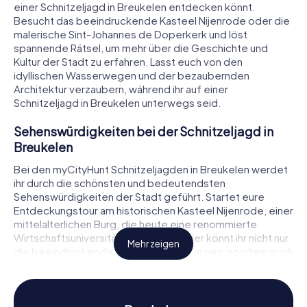
einer Schnitzeljagd in Breukelen entdecken könnt.
Besucht das beeindruckende Kasteel Nijenrode oder die
malerische Sint-Johannes de Doperkerk und löst
spannende Rätsel, um mehr über die Geschichte und
Kultur der Stadt zu erfahren. Lasst euch von den
idyllischen Wasserwegen und der bezaubernden
Architektur verzaubern, während ihr auf einer
Schnitzeljagd in Breukelen unterwegs seid.
Sehenswürdigkeiten bei der Schnitzeljagd in
Breukelen
Bei den myCityHunt Schnitzeljagden in Breukelen werdet
ihr durch die schönsten und bedeutendsten
Sehenswürdigkeiten der Stadt geführt. Startet eure
Entdeckungstour am historischen Kasteel Nijenrode, einer
mittelalterlichen Burg, die heute eine renommierte
Wirtschaftsuniversität beherbergt. Hier könnt ihr nicht nur
Mehr zeigen
die beeindruckende Architektur bestaunen, sondern auch
spannende Rätsel lösen, die euch mehr über die
Geschichte des Schlosses verraten. Weiter geht es zur
Sint-Johannes de Doperkerk, einer wunderschönen
Kirche, die mit ihrer beeindruckenden Bauweise und ihrer