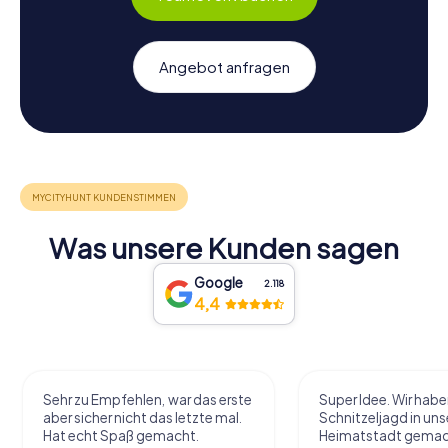
und ist ein unvergessliches Erlebnis.
Angebot anfragen
Was unsere Kunden sagen
Google
2.118
4,4
Sehr zu Empfehlen, war das erste
Super Idee. Wir habe
aber sicher nicht das letzte mal.
Schnitzeljagd in uns
Hat echt Spaß gemacht.
Heimatstadt gemac