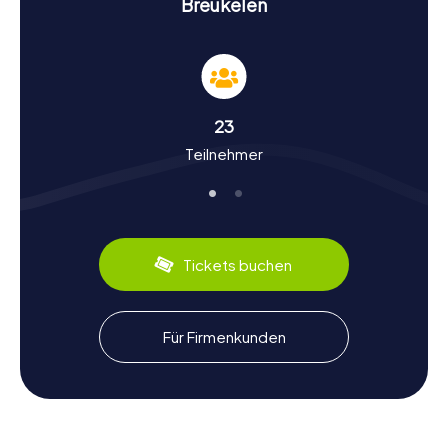
Breukelen
langen Geschichte beeindruckt. Ein weiteres Highlight ist
die Breukelerbrug, eine historische Brücke, die den Fluss
Vecht überspannt und euch mit ihrer malerischen Aussicht
begeistern wird. Bei jeder Station der Schnitzeljagd in
Breukelen erwarten euch knifflige Aufgaben und
interessante Fakten, die euch die Stadt auf eine
23
spielerische Weise näherbringen.
Teilnehmer
Geschichte und Kultur bei der Schnitzeljagd in
Breukelen
Während ihr die myCityHunt Schnitzeljagden in Breukelen
absolviert, werdet ihr nicht nur die Sehenswürdigkeiten
Tickets buchen
der Stadt entdecken, sondern auch viel über ihre reiche
Geschichte und Kultur erfahren. Breukelen, das der New
Yorker Stadtteil Brooklyn seinen Namen verdankt, blickt
auf eine lange und bewegte Vergangenheit zurück.
Für Firmenkunden
Ursprünglich eine mittelalterliche Siedlung, hat sich die
Stadt im Laufe der Jahrhunderte zu einem bedeutenden
Handels- und Kulturzentrum entwickelt. Wusstet ihr, dass
der ehemalige niederländische Ministerpräsident Wim
Kok an der Wirtschaftsuniversität Nijenrode studiert hat?