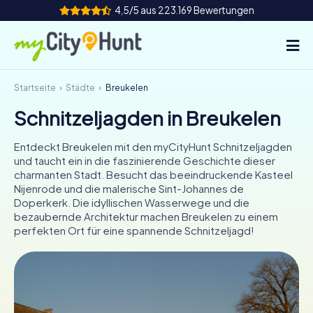
4,5/5 aus 223.169 Bewertungen
Startseite
Städte
Breukelen
So funktioniert's
Schnitzeljagden in Breukelen
Städte
Entdeckt Breukelen mit den myCityHunt Schnitzeljagden
Touren
und taucht ein in die faszinierende Geschichte dieser
charmanten Stadt. Besucht das beeindruckende Kasteel
Nijenrode und die malerische Sint-Johannes de
Teamevent
Doperkerk. Die idyllischen Wasserwege und die
bezaubernde Architektur machen Breukelen zu einem
Tickets
perfekten Ort für eine spannende Schnitzeljagd!
INT
AT
CH
DE
ES
FR
UK
IE
IT
NL