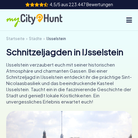
4,5/5 aus 223.447 Bewertungen
Startseite
Städte
IJsselstein
So funktioniert's
Schnitzeljagden in IJsselstein
Städte
IJsselstein verzaubert euch mit seiner historischen
Touren
Atmosphäre und charmanten Gassen. Bei einer
Schnitzeljagd in IJsselstein entdeckt ihr die prächtige Sint-
Nicolaasbasiliek und das beeindruckende Kasteel
Teamevent
IJsselstein. Taucht ein in die faszinierende Geschichte der
Stadt und genießt lokale Köstlichkeiten. Ein
Tickets
unvergessliches Erlebnis erwartet euch!
INT
AT
CH
DE
ES
FR
UK
IE
IT
NL