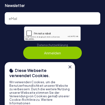
Newsletter
Datenschutzerklärung
Anmelden
×
Diese Webseite
Navigation
verwendet Cookies.
Wir verwenden Cookies, um die
Tickets
Benutzerfreundlichkeit unserer Website
zu verbessern. Durch die weitere Nutzung
Gutschein-Shop
unserer Webseite stimmen Sie der
Verwendung von Cookies gemäß unserer
Explorer Blog
Cookie-Richtlinie zu.
Weitere
myCityHunt Bewertungen
Informationen