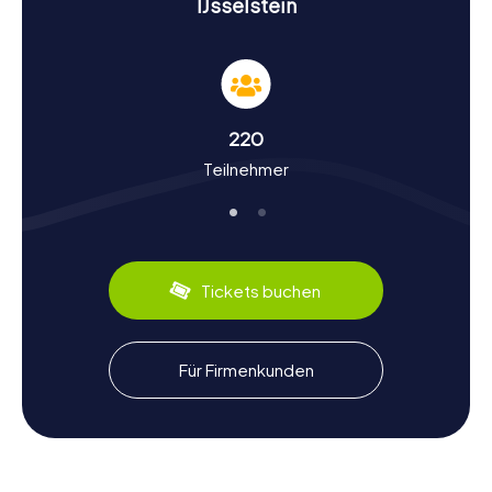
IJsselstein
Geschichte und Kultur bei einer Schnitzeljagd in
IJsselstein
Bei unseren Schnitzeljagden in IJsselstein erfahrt ihr viel
über die reiche Geschichte und Kultur der Stadt.
IJsselstein entstand rund um die Burg IJsselstein, die im
220
Jahr 1279 erstmals erwähnt wurde. Im Laufe der
Teilnehmer
Jahrhunderte hat die Stadt viele Veränderungen
durchgemacht, darunter die Zerstörung und den
Wiederaufbau der Burg sowie den Bau der Stadtmauern
im Jahr 1390. Wusstet ihr, dass IJsselstein 1551 in den
Besitz von Wilhelm von Oranien kam? Während eurer
Schnitzeljagd werdet ihr auf solche und viele weitere
Tickets buchen
interessante Fakten stoßen. Außerdem habt ihr die
Gelegenheit, lokale kulinarische Spezialitäten zu
probieren und so die Stadt auch geschmacklich zu
entdecken.
Für Firmenkunden
Nach der Schnitzeljagd in IJsselstein die
Umgebung erkunden
Nachdem ihr eine spannende Schnitzeljagd in IJsselstein