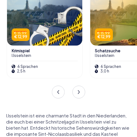
€ 15,99
€ 15,99
€ 12,99
€ 12,99
Krimispiel
Schatzsuche
IJsselstein
IJsselstein
6 Sprachen
6 Sprachen
2,5 h
3,0 h
IJsselstein ist eine charmante Stadt in den Niederlanden,
die euch bei einer Schnitzeljagd in IJsselstein viel zu
bieten hat. Entdeckt historische Sehenswürdigkeiten wie
die imposante Sint-Nicolaasbasiliek und das Kasteel