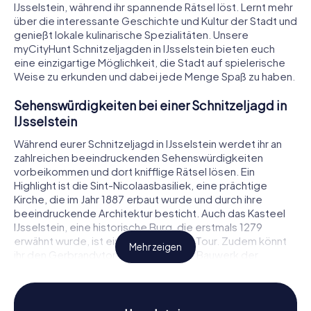
IJsselstein, während ihr spannende Rätsel löst. Lernt mehr
über die interessante Geschichte und Kultur der Stadt und
genießt lokale kulinarische Spezialitäten. Unsere
myCityHunt Schnitzeljagden in IJsselstein bieten euch
eine einzigartige Möglichkeit, die Stadt auf spielerische
Weise zu erkunden und dabei jede Menge Spaß zu haben.
Sehenswürdigkeiten bei einer Schnitzeljagd in
IJsselstein
Während eurer Schnitzeljagd in IJsselstein werdet ihr an
zahlreichen beeindruckenden Sehenswürdigkeiten
vorbeikommen und dort knifflige Rätsel lösen. Ein
Highlight ist die Sint-Nicolaasbasiliek, eine prächtige
Kirche, die im Jahr 1887 erbaut wurde und durch ihre
beeindruckende Architektur besticht. Auch das Kasteel
IJsselstein, eine historische Burg, die erstmals 1279
erwähnt wurde, ist ein Muss auf eurer Tour. Zudem könnt
Mehr zeigen
ihr den Gerbrandytoren, das höchste Bauwerk der
Niederlande, bestaunen. Diese und viele weitere Orte
machen die Schnitzeljagd in IJsselstein zu einem
unvergesslichen Erlebnis.