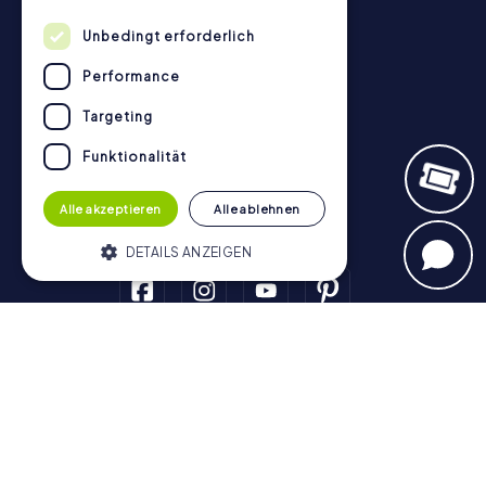
Kontakt
Unbedingt erforderlich
Datenschutz
Performance
Stadtrallye.de
Targeting
Funktionalität
Alle akzeptieren
Alle ablehnen
DETAILS ANZEIGEN
Unbedingt erforderlich
Performance
Schnitzeljagd
Targeting
Funktionalität
Wien
Graz
Linz
Salzburg
Innsbruck
Sankt Pölten
Unbedingt erforderliche Cookies
Wiener Neustadt
Steyr
Bregenz
Baden
ermöglichen wesentliche Kernfunktionen
Krems an der Donau
der Website wie die Benutzeranmeldung
und die Kontoverwaltung. Ohne die
Schatzsuche
unbedingt erforderlichen Cookies kann die
Website nicht ordnungsgemäß verwendet