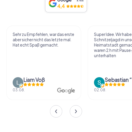
2.122
4,4
Sehr zu Empfehlen, war das erste
Super Idee. Wir habe
aber sicher nicht das letzte mal.
Schnitzeljagd in uns
Hat echt Spaß gemacht.
Heimatstadt gemac
waren 2 h mit Pause
unterhalten
Liam Voß
03.08.
02.08.