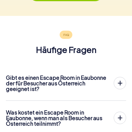
Häufige Fragen
Gibt es einen Escape Room in Eaubonne
der für Besucher aus Österreich
geeignet ist?
In Eaubonne gibt es jetzt die Möglichkeit, ein
Outdoor
Escape Game in der Innenstadt von Eaubonne
zu spielen!
Anders als bei einem klassischen Escape Room, bei dem
Was kostet ein Escape Room in
die Spieler in einen kleinen Raum eingesperrt werden,
Eaubonne, wenn man als Besucher aus
findet das myCityHunt Outdoor Escape Game in
Österreich teilnimmt?
Eaubonne an der frischen Luft statt. Ähnlich wie bei einer
Ein Indoor Escape Room kostet für gewöhnlich pauschal