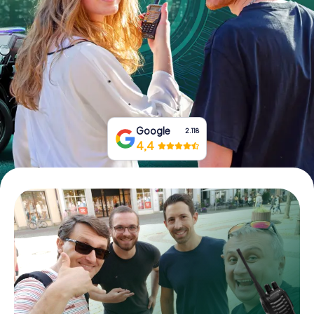
Tickets buchen
Gutscheine bestellen
Google
2.118
4,4