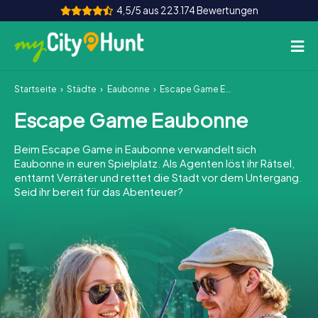
4,5/5 aus 223.174 Bewertungen
Startseite
Städte
Eaubonne
Escape Game Eaubonne
So funktioniert's
Escape Game Eaubonne
Städte
Beim Escape Game in Eaubonne verwandelt sich
Touren
Eaubonne in euren Spielplatz. Als Agenten löst ihr Rätsel,
enttarnt Verräter und rettet die Stadt vor dem Untergang.
Seid ihr bereit für das Abenteuer?
Teamevent
Tickets
INT
AT
CH
DE
ES
FR
UK
IE
IT
NL