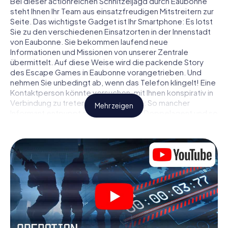
Bei dieser actionreichen Schnitzeljagd durch Eaubonne
steht Ihnen Ihr Team aus einsatzfreudigen Mitstreitern zur
Seite. Das wichtigste Gadget ist Ihr Smartphone: Es lotst
Sie zu den verschiedenen Einsatzorten in der Innenstadt
von Eaubonne. Sie bekommen laufend neue
Informationen und Missionen von unserer Zentrale
übermittelt. Auf diese Weise wird die packende Story
des Escape Games in Eaubonne vorangetrieben. Und
nehmen Sie unbedingt ab, wenn das Telefon klingelt! Eine
Kontaktperson könnte versuchen, mit Ihnen konspirativ in
Verbindung zu treten … Doch Vorsicht: So mancher
Mehr zeigen
Informant entpuppt sich als dubioser Doppelagent und so
manche Information als bewusst gelegte falsche Fährte.
Seien Sie auf der Hut, ziehen Sie die richtigen Schlüsse
und vor allem: Vertrauen Sie niemandem!
Anders als in einem klassischen Escape Room in Eaubonne
sind Sie also nicht in ein Zimmer eingesperrt, aus dem Sie
sich in einem vorgegebenen Zeitfenster befreien
müssen. Diese Smartphone Schnitzeljagd erklärt ganz
Eaubonne zu Ihrem persönlichen Spielfeld! Die
technische Voraussetzung für Ihr Agentenabenteuer in
Eaubonne: Ein Smartphone mit Zugang ins mobile Internet.