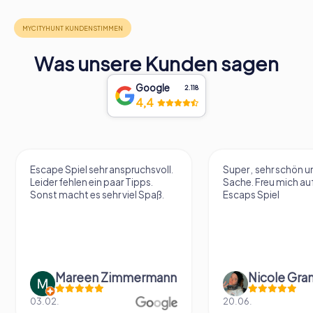
Was unsere Kunden sagen
Google
2.118
4,4
Escape Spiel sehr anspruchsvoll.
Super , sehr schön un
Leider fehlen ein paar Tipps.
Sache. Freu mich au
Sonst macht es sehr viel Spaß.
Escaps Spiel
Mareen Zimmermann
Nicole Gra
03.02.
20.06.