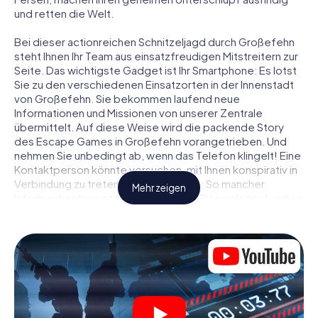
und retten die Welt.
Bei dieser actionreichen Schnitzeljagd durch Großefehn
steht Ihnen Ihr Team aus einsatzfreudigen Mitstreitern zur
Seite. Das wichtigste Gadget ist Ihr Smartphone: Es lotst
Sie zu den verschiedenen Einsatzorten in der Innenstadt
von Großefehn. Sie bekommen laufend neue
Informationen und Missionen von unserer Zentrale
übermittelt. Auf diese Weise wird die packende Story
des Escape Games in Großefehn vorangetrieben. Und
nehmen Sie unbedingt ab, wenn das Telefon klingelt! Eine
Kontaktperson könnte versuchen, mit Ihnen konspirativ in
Verbindung zu treten … Doch Vorsicht: So mancher
Mehr zeigen
Informant entpuppt sich als dubioser Doppelagent und so
manche Information als bewusst gelegte falsche Fährte.
Seien Sie auf der Hut, ziehen Sie die richtigen Schlüsse
und vor allem: Vertrauen Sie niemandem!
Anders als in einem klassischen Escape Room in
Großefehn sind Sie also nicht in ein Zimmer eingesperrt,
aus dem Sie sich in einem vorgegebenen Zeitfenster
befreien müssen. Diese Smartphone Schnitzeljagd erklärt