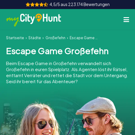
4,5/5 aus 223.174 Bewertungen
Startseite
Städte
Großefehn
Escape Game Großefehn
So funktioniert's
Escape Game Großefehn
Städte
Beim Escape Game in Großefehn verwandelt sich
Touren
Großefehn in euren Spielplatz. Als Agenten löst ihr Rätsel,
enttarnt Verräter und rettet die Stadt vor dem Untergang.
Seid ihr bereit für das Abenteuer?
Teamevent
Tickets
INT
AT
CH
DE
ES
FR
UK
IE
IT
NL