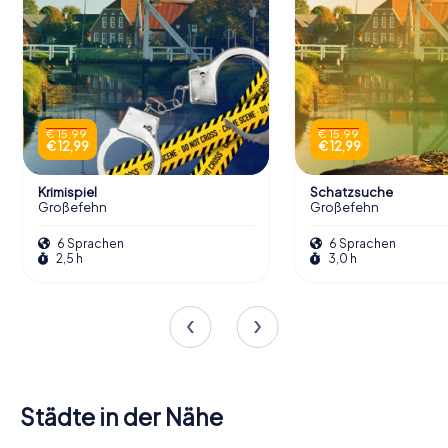
€ 15,99
€ 15,99
€ 12,99
€ 12,99
Krimispiel
Schatzsuche
Großefehn
Großefehn
6 Sprachen
6 Sprachen
2,5 h
3,0 h
Städte in der Nähe
Leer