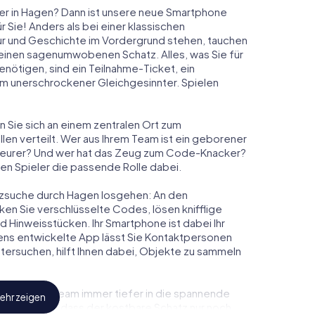
er in Hagen? Dann ist unsere neue Smartphone
 Sie! Anders als bei einer klassischen
tur und Geschichte im Vordergrund stehen, tauchen
m einen sagenumwobenen Schatz. Alles, was Sie für
ötigen, sind ein Teilnahme-Ticket, ein
m unerschrockener Gleichgesinnter. Spielen
n Sie sich an einem zentralen Ort zum
en verteilt. Wer aus Ihrem Team ist ein geborener
eurer? Und wer hat das Zeug zum Code-Knacker?
den Spieler die passende Rolle dabei.
hatzsuche durch Hagen losgehen: An den
ken Sie verschlüsselte Codes, lösen knifflige
Hinweisstücken. Ihr Smartphone ist dabei Ihr
ens entwickelte App lässt Sie Kontaktpersonen
tersuchen, hilft Ihnen dabei, Objekte zu sammeln
Sie und Ihr Team immer tiefer in die spannende
ehr zeigen
feststellen, dass der kostbare Schatz nur noch