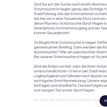
Sind Sie auf der Suche nach einem Abenteu
Schatzsuche in Hagen genau das Richtige für
Stadtführung, bei der Informationen zu Kul
Sie hier ein in eine fesselnde Story rund u
diese Mystery-Schatzsuche durch Hagen ben
Smartphone mit Internetzugang und ein Tea
können Sie jederzeit!
Zu Beginn Ihrer Schatzsuche in Hagen treffe
gemeinsamen Briefing. Dann werden die Roll
Spurensucher? Wer ein waschechter Abent
Bei unserer Schatzsuche in Hagen ist für je
Sind die Rollen verteilt, kann die Krimi-Sc
unterschiedlichsten Orten in der Stadt knac
Logikaufgaben und fahnden nach Spuren und 
wichtigstes Ermittlerwerkzeug: Unsere eig
befragen und rätselhafte Zeichenfolgen un
und navigiert Sie sicher durch Hagen.
Im Laufe der Schatzsuche in Hagen tauchen 
M
Geschichte ein, und schon bald werden Sie 