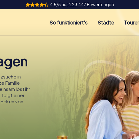
4,5/5 aus 223.447 Bewertungen
So funktioniert's
Städte
Toure
agen
zsuche in
ze Familie
insam löst ihr
 folgt einer
 Ecken von