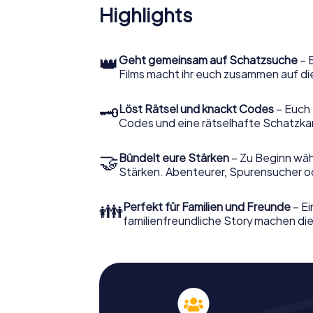
Highlights
👑
Geht gemeinsam auf Schatzsuche
– 
Films macht ihr euch zusammen auf di
🗝
Löst Rätsel und knackt Codes
– Euch 
Codes und eine rätselhafte Schatzka
🤝
Bündelt eure Stärken
– Zu Beginn wähl
Stärken. Abenteurer, Spurensucher ode
👪
Perfekt für Familien und Freunde
– Ei
familienfreundliche Story machen dies